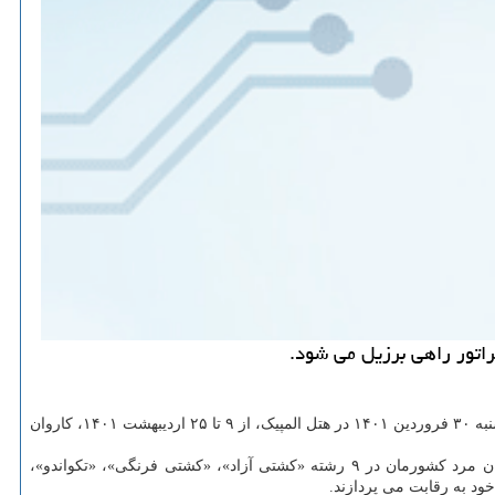
به گزارش اداره کل ارتباطات شرکت ارتباطات سیار ایران، با معرفی همراه اول بعنوان حامی فدراسیون ناشنوایان در مراسم رسمی عصر امروز سه شنبه ۳۰ فروردین ۱۴۰۱ در هتل المپیک، از ۹ تا ۲۵ اردیبهشت ۱۴۰۱، کاروان
در این دوره از مسابقات المپیک ناشنوایان که کاروان کشورمان با شعار «موفقیت در سکوت» و با نام «صدای ایران» حضور خواهد داشت، ورزشکاران مرد کشورمان در ۹ رشته «کشتی آزاد»، «کشتی فرنگی»، «تکواندو»،
خود به رقابت می پردازند.