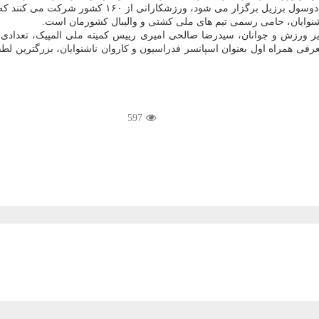
شرکت می کنند که در این دوره ورزشکاران کشورمان امید زیادی به کسب مدال دارند.
ناشنوایان، حامی رسمی تیم های ملی کشتی و والیبال کشورمان است.
ر ورزش و جوانان، سیدرضا صالحی امیری رییس کمیته ملی المپیک، تعداد
فی همراه اول بعنوان اسپانسر فدراسیون و کاروان ناشنوایان، بزرگترین لطف
597