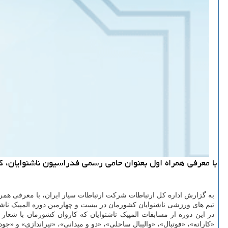
با معرفی همراه اول بعنوان حامی رسمی فدراسیون ناشنوایان، کاروان اعزامی کشورمان به الم
تیم های ورزشی ناشنوایان کشورمان در بیست و چهارمین دوره المپیک ناشن
«کاراته»، «فوتبال»، «والیبال ساحلی»، «دو و میدانی»، «تیراندازی» و «جو