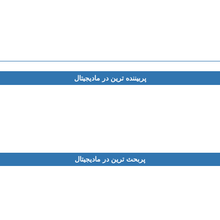
پربیننده ترین در مادیجیتال
پربحث ترین در مادیجیتال