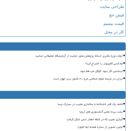
طراحی سایت
فیش حج
قیمت بیسیم
کار در محل
ایجاد دوره دکتری ۲ساله پژوهش محور حمایت از آزمایشگاه تحقیقاتی اساتید
چه کسی کامپیوتر را اختراع کرد؟
اینشتین اگر نبود، گوگل مپ هم نبود
ایران در عرصه علوم شناختی جزو ۲۰ کشور برتر جهان است
کشف یک قمر ناشناخته با ساختاری عجیب در سیارک نیسا
پشت پرده علمی آتشسوزی های اروپا
آلیاژی عجیب که در لحظه انفجار اتمی شکل گرفت
اولین تصویر از ستاره همدم ابط الجوزا