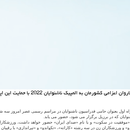
پیک ناشنوایان 2022 با حمایت این اپراتور راهی برزیل می شود.
وایان که در برزیل برگزار می شود، حضور می یابد.
دو» و ورزشکاران زن در سه رشته «کاراته»، «تکواندو» و «تیراندازی» با رقیبان 