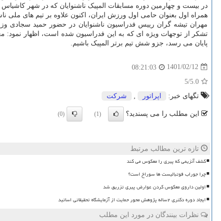
در بیست و چهارمین دوره مسابقات المپیک ناشنوایان که در شهر کاشیاس دوسول برزیل برگزار می شود، ورزشکارانی از ۱۶۰ کشور 
همراه اول بعنوان حامی اول ورزش ایران، اکنون علاوه بر تیم های ملی 
مهران تیشه گران رییس فدراسیون ناشنوایان در حضور حمید سجادی وزی
تشکر از توجهات ویژه ای که به این فدراسیون شده است، اظهار نمود: معر
پایان می رسد، جزو شش تیم برتر المپیک باشیم.
1401/02/12
08:21:03
/5
5.0
تگهای خبر:
اپراتور
,
شركت
این مطلب را می پسندید؟
(0)
(1)
تازه ترین مطالب مرتبط
کشف آنزیمی که پیری را معکوس می کند
چرا جوراب فوتبالیست ها سوراخ است؟
اولین داروی معکوس کردن عوارض پیری تزریق شد
ایجاد دوره دکتری ۲ساله پژوهش محور حمایت از آزمایشگاه تحقیقاتی اساتید
نظرات بینندگان در مورد این مطلب