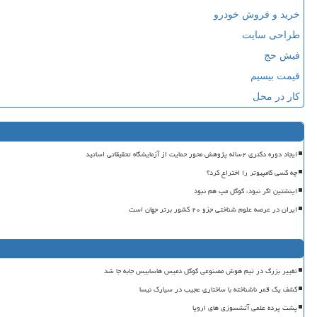
خرید و فروش خودرو
طراحی سایت
فیش حج
قیمت بیسیم
کار در محل
ایجاد دوره دکتری ۲ساله پژوهش محور حمایت از آزمایشگاه تحقیقاتی اساتید
چه کسی کامپیوتر را اختراع کرد؟
اینشتین اگر نبود، گوگل مپ هم نبود
ایران در عرصه علوم شناختی جزو ۲۰ کشور برتر جهان است
تغییر بزرگ در تیم هوش مصنوعی گوگل دمیس هاسابیس جابه جا شد
کشف یک قمر ناشناخته با ساختاری عجیب در سیارک نیسا
پشت پرده علمی آتشسوزی های اروپا