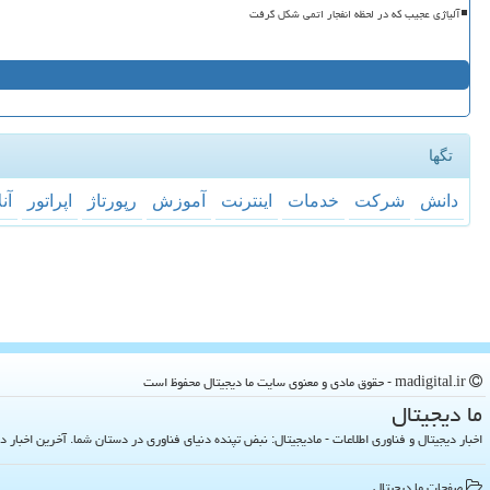
آلیاژی عجیب که در لحظه انفجار اتمی شکل گرفت
تگها
دانش
شركت
خدمات
اینترنت
آموزش
رپورتاژ
اپراتور
آن
madigital.ir - حقوق مادی و معنوی سایت ما دیجیتال محفوظ است
ما دیجیتال
اخبار دیجیتال و فناوری اطلاعات - مادیجیتال: نبض تپنده دنیای فناوری در دستان شما. آخرین اخبار دنیای تکنولوژی 
صفحات ما دیجیتال