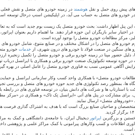
 های پیش روی حمل و نقل
هوشمند
در زمینه خودرو های متصل و نقش فعلی اس
هم در خودرو های متصل به حساب می آید، در اپلیکیشن اسنپ درحال توسعه اس
 پنل اظهار داشت: بحث خودرو متصل یک زیست بوم جدید است که به تعامل تما
تیار سایر بازیگران این حوزه قرار دهند. ما اهتمام داریم بعنوان اپراتور، ش
بز، مرکز مطالعات خودرو متصل را بوجود آورده است.
 خودرو های متصل را در اشکال مختلف و در صنایع متنوع، شامل خودرو های سنگ
های سنگین در صنعت فولاد تا خودرو های درون شهری، از
خدمات
خودرو متصل
، دلیل حضور مپنا در زمینه خودرو برقی و خودرو متصل را تکمیل زنجیره ار
ت در حوزه توسعه تکنولوژیک صنعت خودرو برقی و همکاری با ایرانسل درباب 
یش آگاهی عمومی نسب به فناوری خودرو متصل را عامل اصلی در بهره گیری 
ز مطالعات خودرو متصل» با همکاری واحد کسب وکار سازمانی ایرانسل و حمایت
گاه ها، بمنظور رصد تکنولوژی های جدید حوزه خودرو های متصل و بررسی تجربیا
کت با استارتاپ ها و شرکت های دانش بنیان، در توسعه فناوری های در رابطه با
، برای مشارکت در پنل های آتی «ایرانسل تِک تاک» و همکاری در «مرکز مطا
تخصصان و صاحبان صنایع بزرگ است که با هدف به اشتراک گذاری فرصت های تو
اپراتور
دیجیتال ایران، با جامعه‌ی دانشگاهی و کمک به مرا
فناوری اطلاعات و کسب وکارهای پیرامونی با کمک مراکز علمی و پژوهشی داخل