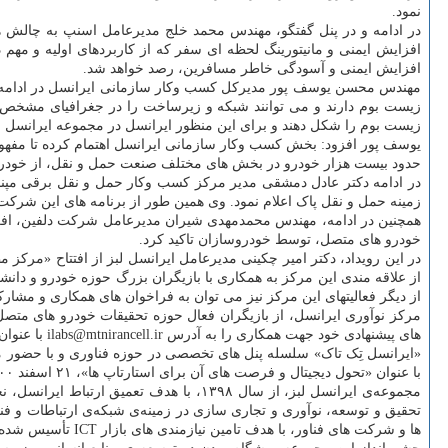
نمود.
در ادامه و در پنل گفتگو، مهندس محمد خلج مدیرعامل اسنپ به چالش
افزایش ایمنی و مانیتورینگ لحظه ای سفر که از کاربردهای اولیه و م
افزایش ایمنی و آسودگی خاطر مسافرین، رصد خواهد شد.
مهندس محسن یوسف پور مدیرکل کسب وکار سازمانی ایرانسل در ادامه این
زیست بوم دارند و می توانند شبکه و زیرساخت را در جغرافیای مشخص در اخ
زیست بوم را شکل دهند و برای این منظور ایرانسل در مجموعه ایرانسل ل
یوسف پور افزود: بخش کسب وکار سازمانی ایرانسل اهتمام کرده تا مفهوم
حدود بیست هزار خودرو در بخش های مختلف صنعت حمل و نقل، از خودرو 
در ادامه دکتر عادل دمشقی مدیر مرکز کسب وکار حمل و نقل برقی مپنا
زمینه حمل و نقل پاک اعلام نمود. وی همین طور از برنامه های این شرک
همچنین در ادامه، مهندس محمدمهدی شیران مدیرعامل شرکت دلفین، افزا
خودرو های متصل، توسط خودروسازان تاکید کرد.
در این رویداد، دکتر امیر چکینی مدیرعامل ایرانسل لبز از افتتاح «مرک
از علاقه مندی این مرکز به همکاری با بازیگران بزرگ حوزه خودرو و دانش
از دیگر فعالیتهای این مرکز نیز می توان به فراخوان های همکاری و مشار
مرکز نوآوری ایرانسل، از بازیگران فعال حوزه تحقیقات خودرو های متصل
های پیشنهادی خود جهت همکاری را به آدرس ilabs@mtnirancell.ir با عنوان «خودروهای متصل» ارسال نمایند.
«ایرانسل تِک تاک» سلسله پنل های تخصصی در حوزه فناوری و با حضور م
با عنوان «تحول دیجیتال و فرصت های آن برای استارتاپ ها»، ۲۱ اسفند ۱۴۰۰ برگزار گردید.
مجموعه‌ی ایرانسل لبز، از سال ۱۳۹۸، با هدف تعمیق ارتباط ایرانسل، نخستین و بزرگترین
تحقیق و توسعه، نوآوری و تجاری سازی در زمینه‌ی شبکه‌ی ارتباطات و 
ها و شرکت های فناور، با هدف تامین نیازمندی های بازار ICT تأسیس شده است.