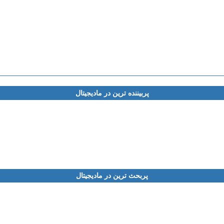
پربیننده ترین در مادیجیتال
پربحث ترین در مادیجیتال