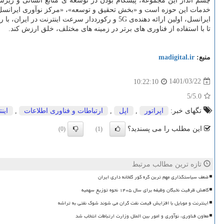
چشم انداز این مجموعه، پیشگام بودن در توسعه ی منابع انسانی و زیرسا
خدمات این حوزه است و «بخش تحقیق و توسعه»، «مرکز نوآوری ایرانسل
ایرانسل، اولین ارائه دهنده‌ی 5G و رکورددار س
تا با استفاده از فناوری های برتر در زمینه های مختلف، خلق ارزش کند.
منبع:
madigital.ir
1401/03/22
10:22:10
/5
5.0
تگهای خبر:
اپراتور
,
اپل
,
ارتباطات و فناوری اطلاعات
,
این
این مطلب را می پسندید؟
(0)
(1)
تازه ترین مطالب مرتبط
ضعف سیاستگذاری مهم ترین گره کور گلخانه داری ایران
کاهش ظرفیت نخبگان وظیفه برای سال ۱۴۰۵ نحوه توزیع سهمیه
اینترنت و موبایل با افزایش قیمت نفت گران می شوند شوک نفتی به تراشه
معاون فناوری، نوآوری و امور بین الملل وزارت ارتباطات انتخاب شد