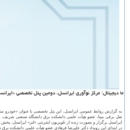
ما دیجیتال: مرکز نوآوری ایرانسل، دومین پنل تخصصی «ایرانسل تِک تاک (Irancell Tech Talk)» را با موضوع «خودرو متصل، چالش های فناورانه و فرصت ه
به گزارش روابط عمومی ایرانسل، این پنل تخصصی با عنوان «خودرو م
ایرانسل برگزار و بصورت زنده از تلویزیون اینترنتی «لنز» ایرانسل، پخش گ
در ابتدای این رویداد دکتر علیرضا فرهادی عضو هیأت علمی دانشکده برق 