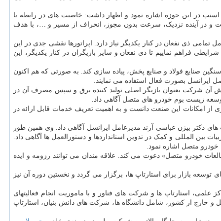
نپ در این حوزه اشاره نمود و اظهار داشت: خاصیت های در رابطه با
ت و در آینده نزدیک، سرعت بدون مجوز، انحراف از مسیر و …، با هدف
می ذی نفعان در کنار یکدیگر نیاز دارد. اپراتورها نقشی جدی در این
رایطی فراهم نماییم تا ذی نفعان و سایر بازیگران در کنار یکدیگر، این
ین صنایع فولاد و صنایع پخش، پیاده سازی کند. به صورتی که هم اکنون
 ایرانسل بصورت فعال استفاده می نمایند.
زش آن شرکت بعنوان بازیگر اصلی تولید کننده برق و سپس مصرف آن در
توسعه زیست بوم خودرو های متصل آگاهی داد.
از امکانات این صنعت دانست و به اهمیت تعریف خدمات قابل ارائه در
 های دکتر بیژن عباسی آرند مدیرعامل ایرانسل آگاهی داد. وی همین طور
ت بین المللی و کمک در تدوین استانداردها و دستورالعمل ها آگاهی داد.
 خودرو متصل اشاره نمود.
لعات خودرو متصل» دعوت می کند. علاقه مندان می توانند رزومه و ایده
سعه بازار برای استارتاپ ها، برگزار می گردد و نخستین دوره آن نیز
کز علمی، استارتاپ ها و شرکت های فناور و با ماموریت انجام فعالیتهای
 و خارج از کشور، شامل دانشگاه ها، شرکت های دانش بنیان، استارتاپ