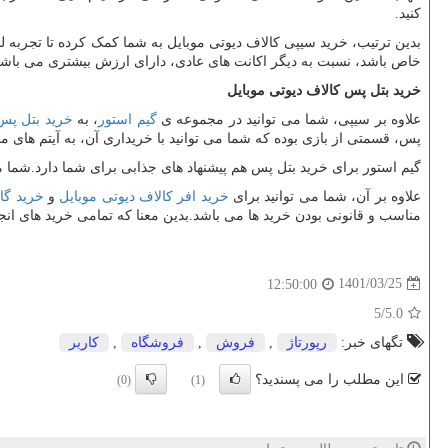
کنید.
بدین ترتیب، خرید سیپی کالاف دیوتی موبایل به شما کمک کرده تا تجربه لذ
خاص باشد، نسبت به دیگر اکانت های عادی، دارای ارزش بیشتری می باشد
خرید
بتل
پس
کالاف
دیوتی
موبایل
علاوه بر سیپی، شما می توانید در مجموعه ی
گیم
استور
، به
خرید
بتل
پس
پس، قسمتی از بازی بوده که شما می توانید با خریداری آن، به آیتم های
گیم استور برای خرید بتل پس هم پیشنهاد های جذابی برای شما دارد.شما می 
علاوه بر آن، شما می توانید برای
خرید
افر
کالاف
دیوتی
موبایل
و
خرید
گا
مناسب و قانونی بودن خرید ها می باشد.بدین معنا که تمامی خرید های انجا
1401/03/25
12:50:00
/5
5.0
تگهای خبر:
رپورتاژ
,
فروش
,
فروشگاه
,
كاربر
این مطلب را می پسندید؟
(0)
(1)