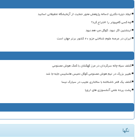
ایجاد دوره دکتری ۲ساله پژوهش محور حمایت از آزمایشگاه تحقیقاتی اساتید
چه کسی کامپیوتر را اختراع کرد؟
اینشتین اگر نبود، گوگل مپ هم نبود
ایران در عرصه علوم شناختی جزو ۲۰ کشور برتر جهان است
کشف سیاه چاله سرگردان در مرز کهکشان با کمک هوش مصنوعی
تغییر بزرگ در تیم هوش مصنوعی گوگل دمیس هاسابیس جابه جا شد
کشف یک قمر ناشناخته با ساختاری عجیب در سیارک نیسا
پشت پرده علمی آتشسوزی های اروپا
تگها