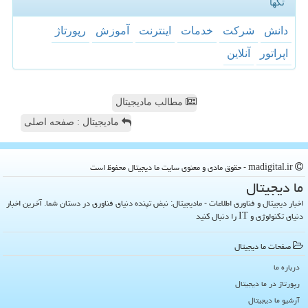
تگها
دانش
شركت
خدمات
اینترنت
آموزش
رپورتاژ
اپراتور
آنلاین
مطالب مادیجیتال
مادیجیتال : صفحه اصلی
madigital.ir - حقوق مادی و معنوی سایت ما دیجیتال محفوظ است
ما دیجیتال
اخبار دیجیتال و فناوری اطلاعات - مادیجیتال: نبض تپنده دنیای فناوری در دستان شما. آخرین اخبار
دنیای تکنولوژی و IT را دنبال کنید
صفحات ما دیجیتال
درباره ما
رپورتاژ در ما دیجیتال
آرشیو ما دیجیتال