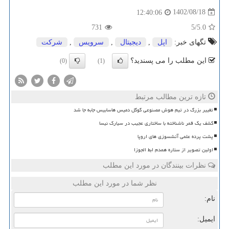
1402/08/18
12:40:06
731
/5
5.0
تگهای خبر:
اپل
,
دیجیتال
,
سرویس
,
شركت
این مطلب را می پسندید؟
(0)
(1)
تازه ترین مطالب مرتبط
تغییر بزرگ در تیم هوش مصنوعی گوگل دمیس هاسابیس جابه جا شد
کشف یک قمر ناشناخته با ساختاری عجیب در سیارک نیسا
پشت پرده علمی آتشسوزی های اروپا
اولین تصویر از ستاره همدم ابط الجوزا
نظرات بینندگان در مورد این مطلب
نظر شما در مورد این مطلب
نام:
ایمیل: