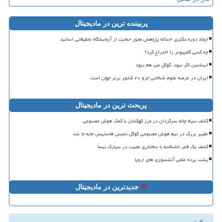
پربیننده ترین در مادیجیتال
ایجاد دوره دکتری ۲ساله پژوهش محور حمایت از آزمایشگاه تحقیقاتی اساتید
چه کسی کامپیوتر را اختراع کرد؟
اینشتین اگر نبود، گوگل مپ هم نبود
ایران در عرصه علوم شناختی جزو ۲۰ کشور برتر جهان است
پربحث ترین در مادیجیتال
کشف سیاه چاله سرگردان در مرز کهکشان با کمک هوش مصنوعی
تغییر بزرگ در تیم هوش مصنوعی گوگل دمیس هاسابیس جابه جا شد
کشف یک قمر ناشناخته با ساختاری عجیب در سیارک نیسا
پشت پرده علمی آتشسوزی های اروپا
جدیدترین در مادیجیتال