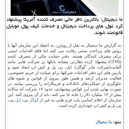
ما دیجیتال: بالاترین ناظر مالی مصرف کننده آمریکا پیشنهاد
کرد غول های پرداخت دیجیتال و خدمات کیف پول موبایل
قانونمند شوند.
به گزارش ما دیجیتال به نقل از رویترز، به اعتقاد این سازمان آنها با
روش های پرداخت سنتی رقابت می کنند اما فاقد اقدامات ایمنی
برای مصرف کنندگان هستند. دفتر حمایت مالی از مصرف کننده
(CFPB) پیشنهاد کرده نظارتی مشابه بانکها بر شرکت هایی مانند
آلفابت(شرکت مادر گوگل)، اپل، پی پل و کش اپ ایجاد شود و
بازبین های این دفتر اقدامات شرکتها برای صیانت از حریم خصوصی،
فعالیت مدیران ارشد و همین طور پیروی از قوانین و شیوه های
جلوگیری از عملکردهای ناعادلانه و فریبکارانه را بررسی نمایند. در
صورت نهایی شدن این قوانین پیشنهادی، حدود ۱۷ شرکت که سالانه
بیش از ۱۳ میلیارد دلار را جابه جا می کنند، باید از آن پیروی کنند. این
سازمان از اعلام اسامی پلت فرم هایی به غیر از
گوگل
پی،
اپل
پی،
پی پل و کش اپ خودداری کرده است.
منبع:
ما دیجیتال