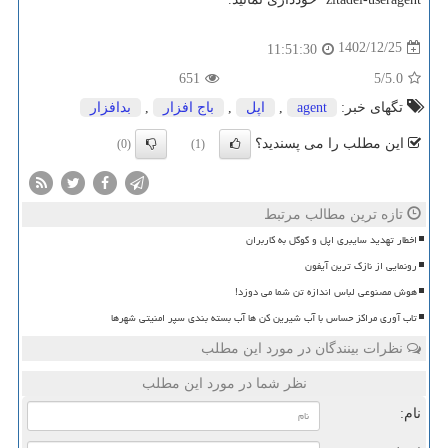
1402/12/25
11:51:30
651
/5
5.0
تگهای خبر:
agent
,
اپل
,
باج افزار
,
بدافزار
این مطلب را می پسندید؟
(0)
(1)
تازه ترین مطالب مرتبط
اخطار تهدید سایبری اپل و گوگل به کاربران
رونمایی از نازک ترین آیفون
هوش مصنوعی لباس اندازه تن شما می دوزد!
تاب آوری مراکز حساس با آب شیرین کن ها آب بسته بندی سپر امنیتی شهرها
نظرات بینندگان در مورد این مطلب
نظر شما در مورد این مطلب
نام: