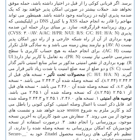
برسد. اگر قربانی کوکی را از قبل در اختیار داشته باشد، حمله موفق
نخواهد شد. حملات بیشتر در صورتی امکان پذیر خواهند بود که یک
صدمه پذیری اولیه در زیردامنه وجود داشته باشد. همینطور می تواند
مهاجم را قادر به انجام حمله XSS و یا کنترل DNS در اپلیکیشنی که
بر روی زیردامنه قرارگرفته، سازد. بر مبنای بردار حمله این صدمه
پذیری (CVSS: ۳.۰/AV: A/AC: H/PR: N/UI: R/S: C/C: H/I: H/A: N)
بهره برداری از آن از راه شبکه خارجی و از راه دور امکان پذیر
نیست (AV: A) و نیازمند پیش زمینه می باشد و به سادگی قابل تکرار
نیست (AC: H)، برای انجام حمله به هیچ حساب کاربری با سطح
دسترسی خاصی نیاز نیست (PR: N)، به تعامل با کاربر نیاز دارد(UI:
R). بهره برداری از نقص امنیتی مذکور بر سایر منابع امنیتی تاثیر گذار
است (S: C) و دو ضلع از سه ضلع امنیت با شدت زیاد تاثیر قرار می
گیرند. (C: H/I: H/A: N)
محصولات تحت تأثیر
• نسخه های قبل از
۲.۴۴.۳ (۲.۴۴.x)، که نسخه وصله شده آن ۲.۴۴.۳ می باشد. • نسخه
های ۲.x، که نسخه وصله شده آن ۲.۴۶.۰ می باشد. • نسخه های قبل
از ۲.۴۵.۱ (۲.۴۵.x)، که نسخه وصله شده آن ۲.۴۵.۱ می باشد.
توصیه های امنیتی
۱. نسخه های ۲.۴۶.۰، ۲.۴۵.۱ و ۲.۴۴.۳ وصله شده
اند. قابل ذکر است با اعمال وصله امنیتی، کوکی کنونی را باطل می
کند و کاربر ملزم به شروع session جدید خواهد شد و نشست های
موجود از بین می روند. ۲. سفارش می شود کاربران به آخرین نسخه
موجود، بروزرسانی را انجام دهند. ۳. درصورت استفاده از نسخه
خودمیزبان که امکان بروزرسانی به نسخه وصله شده را ندارند، از
تنظیم نام کوکی های زیردامنه محصول Zitadel خود به `__Secure-
zitadel-useragent` خودداری نمائید.