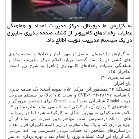
به گزارش ما دیجیتال، مرکز مدیریت امداد و هماهنگی
عملیات رخدادهای کامپیوتر از کشف صدمه پذیری سایبری
در یک سیستم مدیریت هویت اطلاع داد.
به گزارش ما دیجیتال به نقل از مهر، آمار رخدادها و صدمه پذیری
های کشور در یک ماه گذشته برپایه اعلام مرکز مدیریت امداد و
هماهنگی عملیات رخدادهای کامپیوتری (ماهر) به شرح زیر است:
بدافزار: ۱۴۵
صدمه پذیری: ۲۲
باج افزار: ۰
فیشینگ: ۲۲ همینطور این مرکز اعلام نموده است: یک صدمه پذیری
با شناسه CVE-۲۰۲۴-۲۸۱۹۷ و شدت ۷.۵ (بالا) در سیستم مدیریت
هویت Zitadel شناسایی شده است. Zitadel برای تشخیص مرورگر و
sessionهای کاربران آن، از کوکی استفاده می نماید. علیرغم این که
تلاش شده کوکی به بهترین شکل به کارگرفته شود اما در زیردامنه
های Zitadel دردسترس است. مهاجم بدین صورت می تواند از آن
بهره برداری کند و یک لینک مخرب در زیر دامنه کاربران قرار دهد تا
در سناریوهای مشخص، به حساب قربانی دسترسی پیدا کند. قربانی
باید از راه این لینک عملیات ورود را انجام دهد تا بهره برداری به ثمر