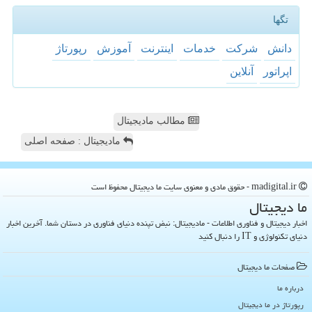
تگها
دانش
شركت
خدمات
اینترنت
آموزش
رپورتاژ
اپراتور
آنلاین
مطالب مادیجیتال
مادیجیتال : صفحه اصلی
madigital.ir - حقوق مادی و معنوی سایت ما دیجیتال محفوظ است
ما دیجیتال
اخبار دیجیتال و فناوری اطلاعات - مادیجیتال: نبض تپنده دنیای فناوری در دستان شما. آخرین اخبار
دنیای تکنولوژی و IT را دنبال کنید
صفحات ما دیجیتال
درباره ما
رپورتاژ در ما دیجیتال