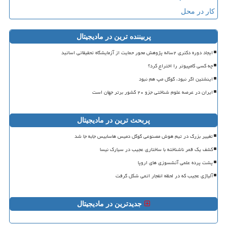
کار در محل
پربیننده ترین در مادیجیتال
ایجاد دوره دکتری ۲ساله پژوهش محور حمایت از آزمایشگاه تحقیقاتی اساتید
چه کسی کامپیوتر را اختراع کرد؟
اینشتین اگر نبود، گوگل مپ هم نبود
ایران در عرصه علوم شناختی جزو ۲۰ کشور برتر جهان است
پربحث ترین در مادیجیتال
تغییر بزرگ در تیم هوش مصنوعی گوگل دمیس هاسابیس جابه جا شد
کشف یک قمر ناشناخته با ساختاری عجیب در سیارک نیسا
پشت پرده علمی آتشسوزی های اروپا
آلیاژی عجیب که در لحظه انفجار اتمی شکل گرفت
جدیدترین در مادیجیتال