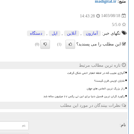
منبع:
madigital.ir
1403/08/18
14:43:28
/5
5.0
تگهای خبر:
آمازون
,
آنلاین
,
اپل
,
دستگاه
این مطلب را می پسندید؟
(0)
(1)
تازه ترین مطالب مرتبط
آلیاژی عجیب که در لحظه انفجار اتمی شکل گرفت
شایان اویس قرن کیست؟
راز بزرگ ترین الماس های جهان
رکورد گران ترین فسیل دنیا برای این تی رکس ۶۷ میلیون ساله شد
نظرات بینندگان در مورد این مطلب
نام: