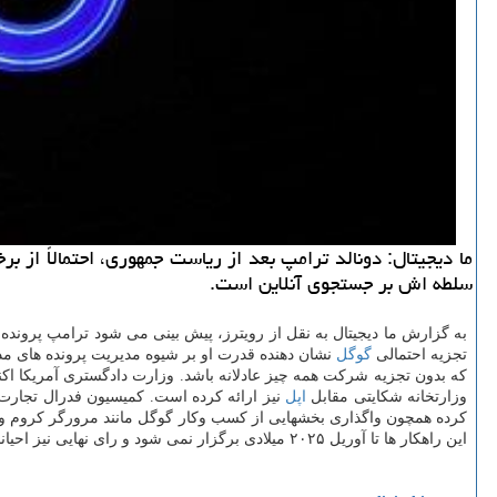
ما دیجیتال: دونالد ترامپ بعد از ریاست جمهوری، احتمالاً ا
سلطه اش بر جستجوی آنلاین است.
به گزارش ما دیجیتال به نقل از رویترز، پیش بینی می شود ترامپ پرونده ه
تجزیه احتمالی
گوگل
نشان دهنده قدرت او بر شیوه مدیریت پرونده های مذک
وزارتخانه شکایتی مقابل
اپل
نیز ارائه کرده است. کمیسیون فدرال تجارت آ
کرده همچون واگذاری بخشهایی از کسب وکار گوگل مانند مرورگر کروم و پ
این راهکار ها تا آوریل ۲۰۲۵ میلادی برگزار نمی شود و رای نهایی نیز احیانا در آگوست اعلام خواهد شد. این بازه زمانی به ترامپ و وزارت دادگستری فرصت می دهد تا در صورت تمایل مسیر اقدامات را تغییر دهند.