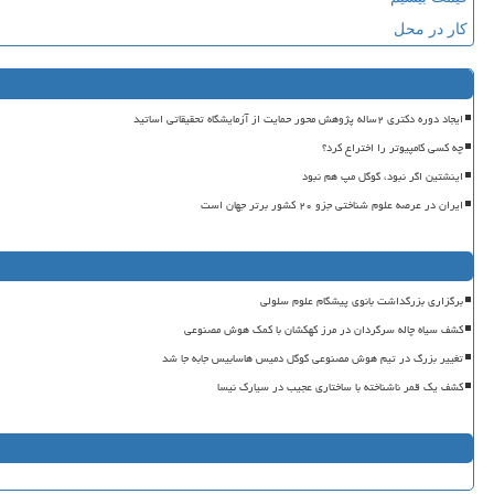
کار در محل
ایجاد دوره دکتری ۲ساله پژوهش محور حمایت از آزمایشگاه تحقیقاتی اساتید
چه کسی کامپیوتر را اختراع کرد؟
اینشتین اگر نبود، گوگل مپ هم نبود
ایران در عرصه علوم شناختی جزو ۲۰ کشور برتر جهان است
برگزاری بزرگداشت بانوی پیشگام علوم سلولی
کشف سیاه چاله سرگردان در مرز کهکشان با کمک هوش مصنوعی
تغییر بزرگ در تیم هوش مصنوعی گوگل دمیس هاسابیس جابه جا شد
کشف یک قمر ناشناخته با ساختاری عجیب در سیارک نیسا