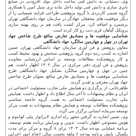
وی، دستیابی به دانش فنی ساخت داخل مواد افزودنی در صنایع
باتری سازی و دانش فنی تولید داخل ماده تری متیل آمین با همکاری
گروه شیمی کاربردی با گروه پژوهشی طراحی فرایند شیمیایی را از
دیگر موفقیت های محققان جهادگر در سازمان جهاد دانشگاهی تهران
برشمرد و اضافه کرد: مرکز کشت بافت هم بر روی بهینه سازی
پروتکل گیاهان فری دنت رو کار کرده است.
شناسایی موقعیت ها و مصادیق تعارض منافع طرح شاخص جهاد
تهران در چهل و چهارمین سالگرد جهاد دانشگاهی
معاون پژوهش و فن آوری سازمان جهاد دانشگاهی تهران، ضمن
اشاره به کسب رتبه دوم گروه پژوهشی سنجش و بهبود محیط کسب
و کار پژوهشکده مطالعات توسعه بر اساس ارزشیابی معاونت
پژوهش و فن آوری دفتر مرکزی در سال ۱۴۰۲ اظهار داشت: هم
چنین در چهل و چهارمین سالگرد تشکیل جهاد دانشگاهی طرح
شناسایی موقعیت ها و مصادیق تعارض منافع بعنوان طرح شاخص
جهاد تهران معرفی و تقدیر گردید.
طاهرخانی، از برگزاری دو همایش ملی تجارب مسئولیت اجتماعی در
ایران و نظام پیشنهادات تا آخر سال اطلاع داد و اظهار داشت: همایش
ملی تجارب مسئولیت اجتماعی به همت گروه جامعه شناسی
پژوهشکده مطالعات توسعه و همایش نظام پیشنهادات به همت مرکز
توسعه سرمایه انسانی برگزار می گردد.
وی، ضمن اشاره به گرفتن مجوز راه اندازی لابراتوار ملی کوانتوم و
هوش مصنوعی اظهار داشت: تدوین و ویرایش برنامه هفتم توسعه،
برنامه عملیاتی بودجه سال ۱۴۰۳ برای ۸ گروه و مرکز برای مدت
یکسال، پایش برنامه بودجه ۶ ماهه نخست سال، انجام امور اجرایی