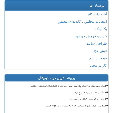
دوستان ما
آتلیه دات کام
انتخابات مجلس ، کاندیدای مجلس
بک لینک
خرید و فروش خودرو
طراحی سایت
فیش حج
قیمت بیسیم
کار در محل
پربیننده ترین در مادیجیتال
ایجاد دوره دکتری ۲ساله پژوهش محور حمایت از آزمایشگاه تحقیقاتی اساتید
چه کسی کامپیوتر را اختراع کرد؟
اینشتین اگر نبود، گوگل مپ هم نبود
ایران در عرصه علوم شناختی جزو ۲۰ کشور برتر جهان است