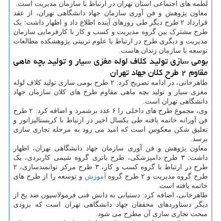
لطمه های اجتماعی استان تهران در ارتباط با سازمان مدیریت است.
معاون پژوهش و فن آوری سازمان جهاد دانشگاهی تهران، از عقد
قرارداد ۲ طرح دیگر طی روزهای آینده اطلاع داد و اظهار داشت: یک
طرح مشترک بین گروه مدیریت و کسب و کار با کارفرمایی سازمان
مدیریت و دیگری طرح در ارتباط با علوم تربیتی پژوهشکده مطالعات
توسعه با سازمان زندان هاست.
بومی سازی تولید کلاف لوله مغزی سیار و تولید بچه ماهی
مقاوم ۲ طرح کلان جهاد تهران
طاهرخانی، در ادامه تصریح کرد: ۲ طرح بومی سازی تولید کلاف لوله
مغزی سیار و تولید بچه ماهی مقاوم طرح های کلان سازمان جهاد
دانشگاهی تهران است.
وی، مجموع طرح های داخلی را ۶ عدد برشمرد و اضافه کرد: ۲ طرح
فن آورانه خاتمه یافته طی یکسال اخیر در ارتباط با کریستالیزاتور و
تعلیق شکن معکوس است که امید می رود به مرحله تجاری سازی
برسد.
معاون پژوهش و فن آوری سازمان جهاد دانشگاهی تهران، اظهار
داشت: ۳ طرح دامپزشکی، طرح باتری گروه شیمی کاربردی، یک
طرح در ارتباط با گروه کسب و کار، ۳ طرح مرکز توانمندسازی، ۲
طرح گروه مدیریت و ۲ طرح گروه
آموزش
و توسعه را از طرح های
خاتمه یافته است.
طاهرخانی، اضافه کرد: دستیابی به دانش فنی فرمولاسیون ضد یخ از
دیگر دستاوردهای محققان جهاد دانشگاهی تهران است که بزودی
مبحث تجاری سازی آن مطرح می شود.