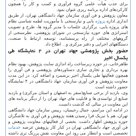
برای جذب هیأت علمی گروه فرآوری و کسب و کار را همچون
کارکردهای اداره برنامه ریزی عنوان نمود.
معاون پژوهش و فن آوری سازمان جهاد دانشگاهی تهران، از طریق
اندازی اداره
پروژه
یابی و نیازسنجی با مأموریت لطمه شناسی نظام
های پروژه یابی، برگزاری جلسات با مدیر گروه ها، طرح و تصویب
استراتژی های حوزه نیازسنجی در شورای پژوهشی، نظرسنجی از
گروههای مختلف از راه پرسشنامه، توسعه ارتباط با صنعت،
دستگاههای اجرایی و دفتر مرکزی و... اطلاع داد.
حضور بخش پژوهشی جهاد تهران در ۴ نمایشگاه طی
یکسال اخیر
طاهرخانی، در حوزه زیرساخت راه اندازی سایت پژوهش، بهبود نظام
بهره برداری و تجاری سازی دستاوردهای پژوهشی و فن آوری را
همچون فعالیتها طی یکسال اخیر برشمرد و اضافه کرد: در این مدت
معاونت پژوهش و فن آوری سازمان جهاد دانشگاهی در ۴ نمایشگاه
حضور داشته است.
وی، بازدید از برخی صنایع(سفر به اصفهان و استان مرکزی) و بازدید
صنایع از توانمندی ها و قابلیت های جهاد تهران را از دیگر برنامه های
این معاونت در سالی که گذشت دانست.
در ادامه این مراسم، جمال رحیمیان، رییس سازمان جهاد دانشگاهی
تهران، هم با تبریک فرا رسیدن هفته پژوهش و فن آوری به تلاشگران
حوزه پژوهش اظهار داشت: بخشی از فعالیتهای معاونت پژوهش و
فن آوری جهاد دانشگاهی تهران در کنار کار پژوهش عرضه
خدمات
تخصصی است و انتظار می رود این معاونت نقش پررنگ تری داشته