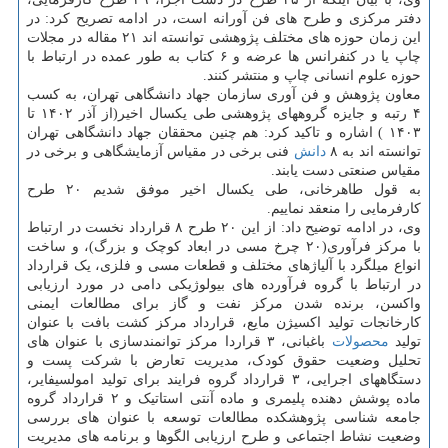
دفتر مرکزی و طرح های فن آورانه است، در ادامه تصریح کرد: در
این زمان حوزه های مختلف پژوهشی توانسته اند ۲۱ مقاله در مجلات
چاپ یا در کنفرانس ها عرضه و ۶ کتاب به طور عمده در ارتباط با
حوزه علوم انسانی چاپ و منتشر کنند.
معاون پژوهش و فن آوری سازمان جهاد دانشگاهی تهران، به کسب
۴ رتبه و جایزه گروههای پژوهشی طی یکسال اخیر(از آذر ۱۴۰۲ تا
۱۴۰۳ ) اشاره و تاکید کرد: هم چنین محققان جهاد دانشگاهی تهران
توانسته اند به ۸
دانش
فنی برخی در مقیاس آزمایشگاهی و برخی در
مقیاس صنعتی دست یابند.
به قول طاهرخانی، طی یکسال اخیر موفق شدیم ۲۰ طرح
کارفرمایی را منعقد نماییم.
وی، در ادامه توضیح داد: از این ۲۰ طرح ۸ قرارداد نخست در ارتباط
با مرکز فرآوری(۲۰ چرخ مسی در ابعاد کوچک و بزرگ)، و ساخت
انواع میلگرد با آلیاژهای مختلف و قطعات مسی و فلزی، یک قرارداد
در ارتباط با گروه فرآورده های بیولوژیکی دامی در مورد ارزیابی
واکسن، برنده شدن مرکز نفت و گاز برای مطالعات ایمنی
کارخانجات تولید اکسیژن مایع، قرارداد مرکز کشت بافت با عنوان
تولید
محصولات
باغبانی، ۳ قراردا مرکز توانمندسازی با عنوان های
تحلیل وضعیت حقوق کودک، مدیریت تعارض با شرکت پست و
دستگاههای اجرایی، ۳ قرارداد گروه فرایند برای تولید امولسیفایر،
ماده پوشش دهنده پلیمری و ماده آنتی استاتیک و ۲ قرارداد گروه
جامعه شناسی پژوهشکده مطالعات توسعه با عنوان های بررسی
وضعیت نشاط اجتماعی و طرح ارزیابی الگوها و برنامه های مدیریت