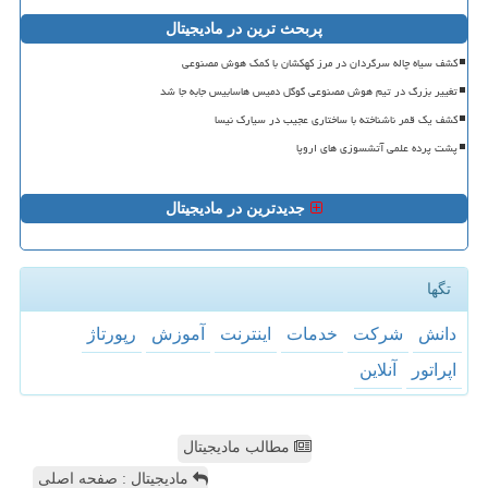
پربحث ترین در مادیجیتال
کشف سیاه چاله سرگردان در مرز کهکشان با کمک هوش مصنوعی
تغییر بزرگ در تیم هوش مصنوعی گوگل دمیس هاسابیس جابه جا شد
کشف یک قمر ناشناخته با ساختاری عجیب در سیارک نیسا
پشت پرده علمی آتشسوزی های اروپا
جدیدترین در مادیجیتال
تگها
دانش
شركت
خدمات
اینترنت
آموزش
رپورتاژ
اپراتور
آنلاین
مطالب مادیجیتال
مادیجیتال : صفحه اصلی