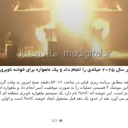
دار زمین برد.
به گزارش ما دیجیتال به نقل از اسپیس، موشک(GSLV) سازمان فضا
543