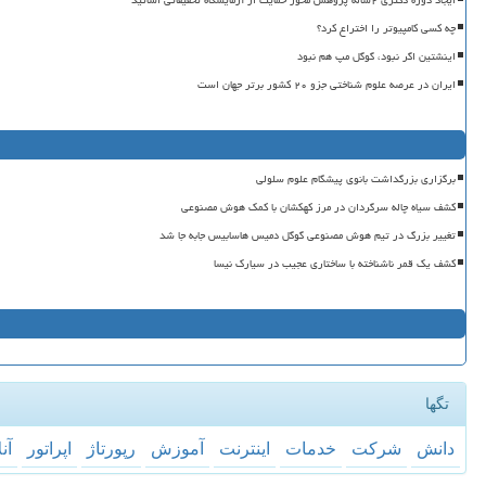
ایجاد دوره دکتری ۲ساله پژوهش محور حمایت از آزمایشگاه تحقیقاتی اساتید
چه کسی کامپیوتر را اختراع کرد؟
اینشتین اگر نبود، گوگل مپ هم نبود
ایران در عرصه علوم شناختی جزو ۲۰ کشور برتر جهان است
برگزاری بزرگداشت بانوی پیشگام علوم سلولی
کشف سیاه چاله سرگردان در مرز کهکشان با کمک هوش مصنوعی
تغییر بزرگ در تیم هوش مصنوعی گوگل دمیس هاسابیس جابه جا شد
کشف یک قمر ناشناخته با ساختاری عجیب در سیارک نیسا
تگها
دانش
شركت
خدمات
اینترنت
آموزش
رپورتاژ
اپراتور
آن