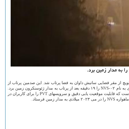
یی هند مطابق برنامه ریزی قبلی در ساعت ۱۲: ۵۳ دقیقه صبح امروز به وقت گرینویچ از مقر فضایی ساتیش داوان به فضا پرتاب شد. این صدمین پرتاب از
مقر فضایی مذکور است که در ساحل جنوب شرقی هندوستان قرار دارد. این موشک ۳ قسمتی عملیات را به صورت موفقیت آمیز انجام داد و ماهواره ای به نام NVS-۰۲ را ۱۹ دقیقه بعد از پرتاب به مدار ژئوسنکرون زمین برد.
از ۵ ماهواره نسل جدید خوشه ماهواره ناوبری هندی است. این خوشه که NavlC نام دارد یک سیستم ماهواره ناوبری منطقه ای است که قابلیت موقعیت یابی دقیق و سرویسهای PVT را برای کاربران در