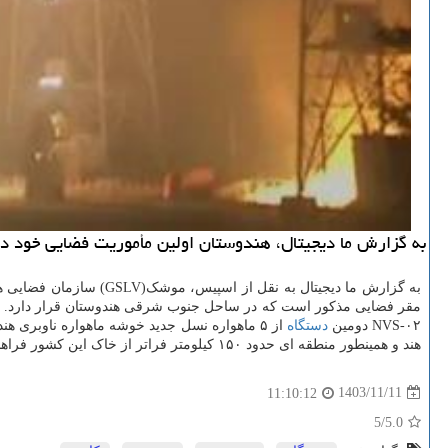
به گزارش ما دیجیتال، هندوستان اولین مأموریت فضایی خود در سال ۲۰۲۵ میلادی را انجام داد و یک ماهواره برای خوشه ناوبری را به م
NVS-۰۲ دومین
دستگاه
هند و همینطور منطقه ای حدود ۱۵۰ کیلومتر فراتر از خاک این کشور فراهم می آورد. هند از حدود یک دهه قبل مشغول ایجاد خوشه NavlC است و اولین ماهواره NVS را در می ۲۰۲۳ میلادی به مدار زمین فرستاد.
1403/11/11
11:10:12
/5
5.0