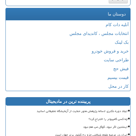
دوستان ما
آتلیه دات کام
انتخابات مجلس ، کاندیدای مجلس
بک لینک
خرید و فروش خودرو
طراحی سایت
فیش حج
قیمت بیسیم
کار در محل
پربیننده ترین در مادیجیتال
ایجاد دوره دکتری ۲ساله پژوهش محور حمایت از آزمایشگاه تحقیقاتی اساتید
چه کسی کامپیوتر را اختراع کرد؟
اینشتین اگر نبود، گوگل مپ هم نبود
ایران در عرصه علوم شناختی جزو ۲۰ کشور برتر جهان است