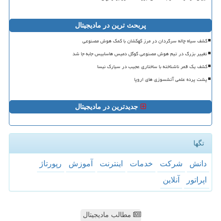
پربحث ترین در مادیجیتال
کشف سیاه چاله سرگردان در مرز کهکشان با کمک هوش مصنوعی
تغییر بزرگ در تیم هوش مصنوعی گوگل دمیس هاسابیس جابه جا شد
کشف یک قمر ناشناخته با ساختاری عجیب در سیارک نیسا
پشت پرده علمی آتشسوزی های اروپا
جدیدترین در مادیجیتال
تگها
دانش
شركت
خدمات
اینترنت
آموزش
رپورتاژ
اپراتور
آنلاین
مطالب مادیجیتال