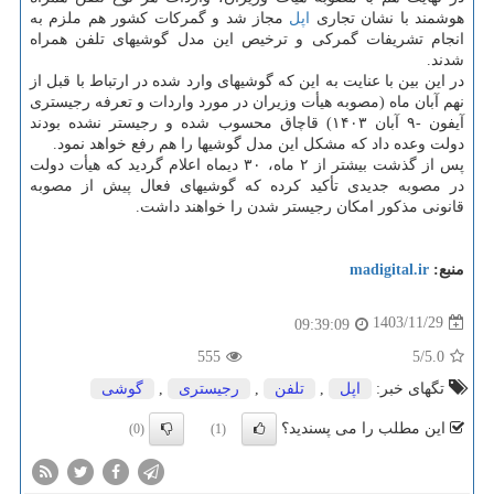
هوشمند با نشان تجاری
اپل
مجاز شد و گمرکات کشور هم ملزم به
انجام تشریفات گمرکی و ترخیص این مدل گوشیهای تلفن همراه
شدند.
در این بین با عنایت به این که گوشیهای وارد شده در ارتباط با قبل از
نهم آبان ماه (مصوبه هیأت وزیران در مورد واردات و تعرفه رجیستری
آیفون -۹ آبان ۱۴۰۳) قاچاق محسوب شده و رجیستر نشده بودند
دولت وعده داد که مشکل این مدل گوشیها را هم رفع خواهد نمود.
پس از گذشت بیشتر از ۲ ماه، ۳۰ دیماه اعلام گردید که هیأت دولت
در مصوبه جدیدی تأکید کرده که گوشیهای فعال پیش از مصوبه
قانونی مذکور امکان رجیستر شدن را خواهند داشت.
منبع:
madigital.ir
1403/11/29
09:39:09
555
/5
5.0
تگهای خبر:
اپل
,
تلفن
,
رجیستری
,
گوشی
این مطلب را می پسندید؟
(0)
(1)