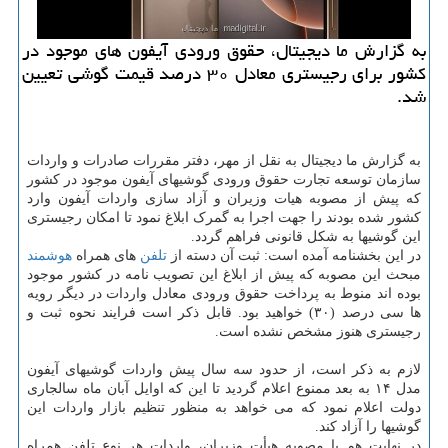
به گزارش ما دیجیتال، حقوق ورودی آیفون های موجود در
کشور برای رجیستری معادل ۳۰ درصد قیمت گوشی تعیین
شد.
به گزارش ما دیجیتال به نقل از مهر، دفتر مقررات صادرات و واردات
سازمان توسعه تجارت حقوق ورودی گوشیهای آیفون موجود در کشور
که پیش از مصوبه هیات وزیران و آزاد سازی واردات آیفون وارد
کشور شده بودند را جهت اجرا به گمرک ابلاغ نمود تا امکان رجیستری
این گوشیها به شکل قانونی فراهم گردد.
در این بخشنامه آمده است: ثبت آن دسته از
تلفن
های همراه
هوشمند
مبحث این مصوبه که پیش از ابلاغ این تصویب نامه در کشور موجود
بوده اند منوط به پرداخت حقوق ورودی معادل واردات در دیگر رویه
ها سی درصد (۳۰) خواهید بود. قابل ذکر است فرایند نحوه ثبت و
رجیستری هنوز مشخص نشده است.
لازم به ذکر است، از حدود سه سال پیش واردات گوشیهای آیفون
مدل ۱۴ به بعد ممنوع اعلام گردید تا این که اوایل آبان ماه سالجاری
دولت اعلام نمود که می خواهد به منظور تنظیم بازار واردات این
گوشیها را آزاد کند.
در نهایت هم با مصوبه هیأت وزیران، واردات هر نوع تلفن همراه