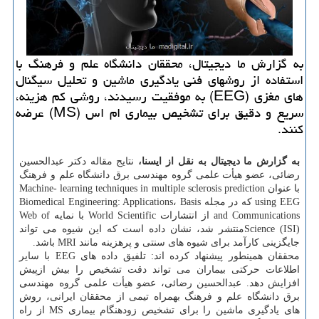
به گزارش ما دیجیتال، محققان دانشگاه علم و فرهنگ با
استفاده از روشهای فنی یادگیری ماشین و تحلیل سیگنال
های مغزی (EEG) به موفقیت رسیدند، روشی کم هزینه،
سریع و دقیق برای تشخیص بیماری ام اس (MS) عرضه
کنند.
به گزارش ما دیجیتال به نقل از ایسنا،
نتایج مقاله دکتر عبدالحسین
رضائی، عضو هیأت علمی گروه مهندسی برق دانشگاه علم و فرهنگ
با عنوان Machine- learning techniques in multiple sclerosis prediction
using EEG که در مجله Biomedical Engineering: Applications، Basis
and Communications از انتشارات World Scientific با نمایه Web of
Science (ISI)منتشر شد، نشان داده است که این شیوه می تواند
جایگزینی کارآمد برای شیوه های سنتی و پرهزینه مانند MRI باشد.
محققان همینطور پیشنهاد کرده اند: تلفیق داده های EEG با سایر
اطلاعات حرکتی بیماران می تواند دقت تشخیص را بیش ازپیش
افزایش دهد. عبدالحسین رضائی، عضو هیأت علمی گروه مهندسی
برق دانشگاه علم و فرهنگ بهمراه تیمی از محققان ایرانی، روش
های یادگیری ماشین را برای تشخیص زودهنگام بیماری MS از راه