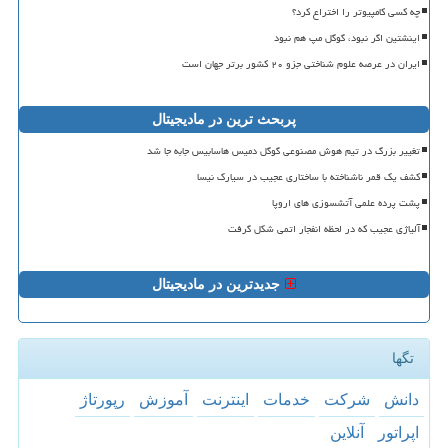
چه کسی کامپیوتر را اختراع کرد؟
اینشتین اگر نبود، گوگل مپ هم نبود
ایران در عرصه علوم شناختی جزو ۲۰ کشور برتر جهان است
پربحث ترین در مادیجیتال
تغییر بزرگ در تیم هوش مصنوعی گوگل دمیس هاسابیس جابه جا شد
کشف یک قمر ناشناخته با ساختاری عجیب در سیارک نیسا
پشت پرده علمی آتشسوزی های اروپا
آلیاژی عجیب که در لحظه انفجار اتمی شکل گرفت
جدیدترین در مادیجیتال
تگها
دانش
شركت
خدمات
اینترنت
آموزش
رپورتاژ
اپراتور
آنلاین