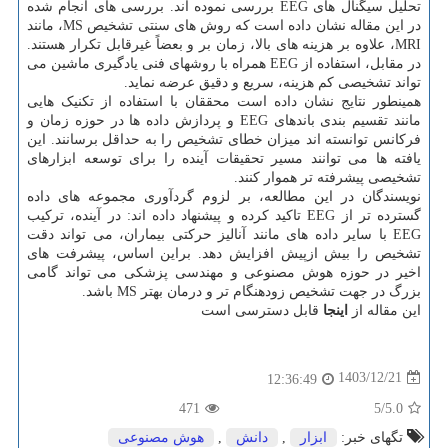
تحلیل سیگنال های EEG بررسی نموده اند. بررسی های انجام شده
در این مقاله نشان داده است که روش های سنتی تشخیص MS، مانند
MRI، علاوه بر هزینه های بالا، زمان بر و بعضاً غیرقابل تکرار هستند.
در مقابل، استفاده از EEG همراه با روشهای فنی یادگیری ماشین می
تواند تشخیصی کم هزینه، سریع و دقیق عرضه نماید.
همینطور نتایج نشان داده است محققان با استفاده از تکنیک هایی
مانند تقسیم بندی باندهای EEG و پردازش داده ها در حوزه زمان و
فرکانس توانسته اند میزان خطای تشخیص را به حداقل برسانند. این
یافته ها می توانند مسیر تحقیقات آینده را برای توسعه ابزارهای
تشخیصی پیشرفته تر هموار کنند.
نویسندگان در این مطالعه، بر لزوم گردآوری مجموعه های داده
گسترده تر از EEG تاکید کرده و پیشنهاد داده اند: در آینده، ترکیب
EEG با سایر داده های مانند آنالیز حرکتی بیماران، می تواند دقت
تشخیص را بیش ازپیش افزایش دهد. براین اساس، پیشرفت های
اخیر در حوزه هوش مصنوعی و مهندسی پزشکی می تواند گامی
بزرگ در جهت تشخیص زودهنگام تر و درمان بهتر MS باشد.
این مقاله از
اینجا
قابل دسترسی است
1403/12/21
12:36:49
471
/5
5.0
تگهای خبر:
ابزار
,
دانش
,
هوش مصنوعی