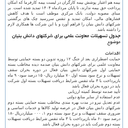
بیمه هم اعتبار پوشش بیمه کارگران در لیست بیمه کارفرما که امکان
پرداخت حق بیمه ندارند، تا پایان مردادماه ۱۴۰۴ تمدید شده است. بر
مبنای مصوبه دولت، بانک مرکزی موظف است با هدف کاهش
فشارهای مالی، امکان تمدید و تنفس سررسید چک های برگشتی
شرکتهای دانش بنیان را فراهم آورد و با این شرکت ها همکاری لازم
را داشته باشد.
جدول تسهیلات معاونت علمی برای شرکتهای دانش بنیان
موضوع
اقدامات
حمایت اضطراری بعد از جنگ ۱۲ روزه تدوین دو بسته حمایتی توسط
معاونت علمی برای شرکتهای دانش بنیان صدمه دیده مخاطب بسته
حمایتی اول شرکتهای دانش بنیان فعال در دوره بحران سقف
تسهیلات و نرخ سود بسته اول ۷۰ میلیارد ریال- ۱۵ درصد سود- ۹ ماه
بازپرداخت با ۳ ماه تنفس شرایط دریافت تسهیلات بسته اول شرکت
باید در دوره بحران فعال باشد
تأیید صدمه توسط کمیته ارزیابی
عدم استفاده از سایر منابع دولتی
عدم تعدیل نیرو در مدت بهره مندی مخاطب بسته حمایتی بسته دوم
شرکتهای دانش بنیان فعال در عرصه تولید کالاها و خدمات اساسی و
ضروری سقف تسهیلات و نرخ سود بسته دوم ۱، ۰۰۰ میلیاردریال -۱۸
درصد سود -۶ ماه بازپرداخت با ۳ ماه تنفس شرایط دریافت تسهیلات
بسته دوم شرکت باید در دوره بحران فعال باشد