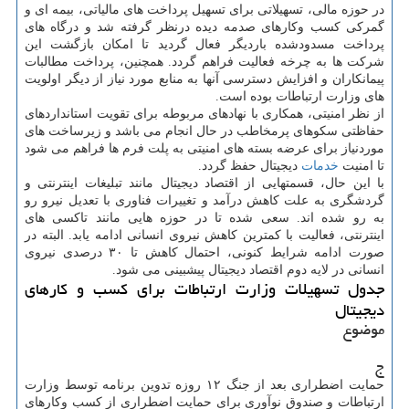
در حوزه مالی، تسهیلاتی برای تسهیل پرداخت های مالیاتی، بیمه ای و
گمرکی کسب وکارهای صدمه دیده درنظر گرفته شد و درگاه های
پرداخت مسدودشده باردیگر فعال گردید تا امکان بازگشت این
شرکت ها به چرخه فعالیت فراهم گردد. همچنین، پرداخت مطالبات
پیمانکاران و افزایش دسترسی آنها به منابع مورد نیاز از دیگر اولویت
های وزارت ارتباطات بوده است.
از نظر امنیتی، همکاری با نهادهای مربوطه برای تقویت استانداردهای
حفاظتی سکوهای پرمخاطب در حال انجام می باشد و زیرساخت های
موردنیاز برای عرضه بسته های امنیتی به پلت فرم ها فراهم می شود
تا امنیت
خدمات
دیجیتال حفظ گردد.
با این حال، قسمتهایی از اقتصاد دیجیتال مانند تبلیغات اینترنتی و
گردشگری به علت کاهش درآمد و تغییرات فناوری با تعدیل نیرو رو
به رو شده اند. سعی شده تا در حوزه هایی مانند تاکسی های
اینترنتی، فعالیت با کمترین کاهش نیروی انسانی ادامه یابد. البته در
صورت ادامه شرایط کنونی، احتمال کاهش تا ۳۰ درصدی نیروی
انسانی در لایه دوم اقتصاد دیجیتال پیشبینی می شود.
جدول تسهیلات وزارت ارتباطات برای کسب و کارهای
دیجیتال
موضوع
ج
حمایت اضطراری بعد از جنگ ۱۲ روزه تدوین برنامه توسط وزارت
ارتباطات و صندوق نوآوری برای حمایت اضطراری از کسب وکارهای