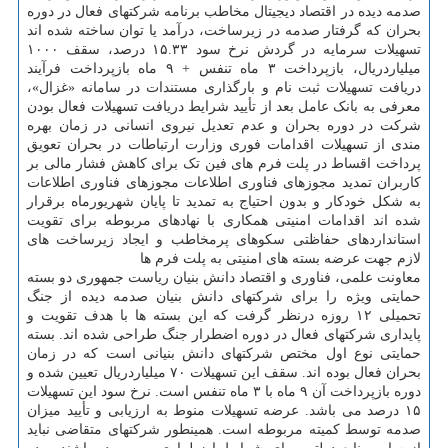
صدمه دیده در اقتصاد دیجیتال مخاطب برنامه شرکتهای فعال در دوره
بحران که گرفتار صدمه در زیرساخت، درآمد یا توان ساخته شده اند
تسهیلات سرمایه در گردش نرخ سود ۱۵.۳۳ درصد، سقف ۱۰۰۰
میلیاردریال، بازپرداخت ۳ ماه تنفس + ۹ ماه بازپرداخت فرآیند
دریافت تسهیلات ثبت نام و بارگذاری مستندات در سامانه «غزال»،
معرفی به بانک عامل بعد از تأیید شرایط دریافت تسهیلات فعال بودن
شرکت در دوره بحران و عدم تعدیل نیروی انسانی در زمان بهره
مندی از تسهیلات اقدامات فوری وزارت ارتباطات در بحران تعویق
پرداخت اقساط در پلت فرم های فین تک برای کاهش فشار مالی بر
کاربران تمدید مجوزهای فناوری اطلاعات مجوزهای فناوری اطلاعات
به شکل خودکار و بدون احتیاج به تمدید تا پایان شهریورماه برقرار
شده اند اقدامات امنیتی همکاری با نهادهای مربوطه برای تقویت
استانداردهای حفاظتی سکوهای پرمخاطب و ایجاد زیرساخت های
لازم جهت عرضه بسته های امنیتی به پلت فرم ها
معاونت علمی، فناوری و اقتصاد دانش بنیان ریاست جمهوری دو بسته
حمایتی ویژه را برای شرکتهای دانش بنیان صدمه دیده از جنگ
تحمیلی ۱۲ روزه درنظر گرفت که این بسته ها با هدف تقویت و
پایداری شرکتهای فعال در دوره اضطرار جنگ طراحی شده اند. بسته
حمایتی نوع اول مختص شرکتهای دانش بنیانی است که در زمان
بحران فعال بوده اند. سقف این تسهیلات ۷۰ میلیاردریال تعیین شده و
دوره بازپرداخت آن ۹ ماه با ۳ ماه تنفس است. نرخ سود این تسهیلات
۱۵ درصد می باشد. عرضه تسهیلات منوط به ارزیابی و تأیید میزان
صدمه توسط کمیته مربوطه است. همینطور شرکتهای متقاضی نباید