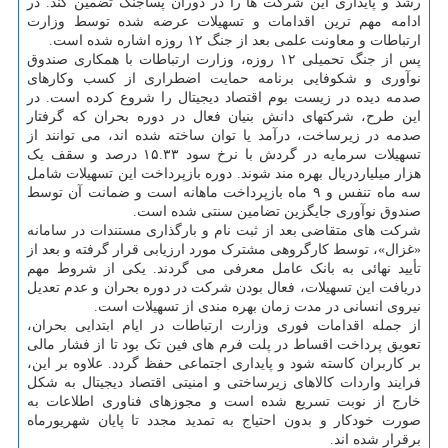
رشد و پایداری این شرکت ها را در دوران پساجنگ تضمین کند. در
ادامه مهم ترین اقدامات و تسهیلات عرضه شده توسط وزارت
ارتباطات و معاونت علمی بعد از جنگ ۱۲ روزه اشاره شده است.
پس از جنگ تحمیلی ۱۲ روزه، وزارت ارتباطات با همکاری صندوق
نوآوری و شکوفایی برنامه حمایت اضطراری از کسب وکارهای
صدمه دیده در زیست بوم اقتصاد دیجیتال را شروع کرده است. در
این طرح، شرکتهای دانش بنیان فعال در دوره بحران که گرفتار
صدمه در زیرساخت، درآمد یا توان ساخته شده اند، می توانند از
تسهیلات سرمایه در گردش با نرخ سود ۱۵.۳۳ درصد و سقف یک
هزار میلیاردریال بهره مند شوند. دوره بازپرداخت این تسهیلات شامل
سه ماه تنفس و ۹ ماه بازپرداخت ماهانه است و ضمانت آن توسط
صندوق نوآوری جایگزین تضامین سنتی شده است.
شرکت های متقاضی بعد از ثبت نام و بارگذاری مستندات در سامانه
«غزال»، توسط کارگروهی مشترک مورد ارزیابی قرار گرفته و بعد از
تأیید نهائی به بانک عامل معرفی می گردند. یکی از شروط مهم
دریافت این تسهیلات، فعال بودن شرکت در دوره بحران و عدم تعدیل
نیروی انسانی در مدت زمان بهره مندی از تسهیلات است.
از جمله اقدامات فوری وزارت ارتباطات در ایام ابتدایی بحران،
تعویق پرداخت اقساط در پلت فرم های فین تک بود تا از فشار مالی
بر کاربران کاسته شود و پایداری اجتماعی حفظ گردد. علاوه بر این،
فرایند واردات کالاهای زیرساختی و امنیتی اقتصاد دیجیتال به شکل
خارج از نوبت تسریع شده است و مجوزهای فناوری اطلاعات به
صورت خودکار و بدون احتیاج به تمدید مجدد تا پایان شهریورماه
برقرار شده اند.