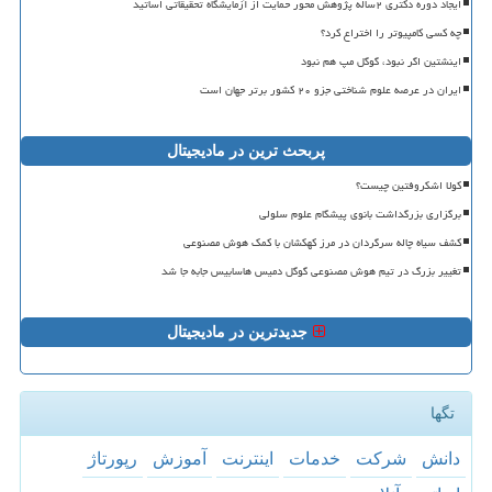
ایجاد دوره دکتری ۲ساله پژوهش محور حمایت از آزمایشگاه تحقیقاتی اساتید
چه کسی کامپیوتر را اختراع کرد؟
اینشتین اگر نبود، گوگل مپ هم نبود
ایران در عرصه علوم شناختی جزو ۲۰ کشور برتر جهان است
پربحث ترین در مادیجیتال
کولا اشکروفتین چیست؟
برگزاری بزرگداشت بانوی پیشگام علوم سلولی
کشف سیاه چاله سرگردان در مرز کهکشان با کمک هوش مصنوعی
تغییر بزرگ در تیم هوش مصنوعی گوگل دمیس هاسابیس جابه جا شد
جدیدترین در مادیجیتال
تگها
دانش
شركت
خدمات
اینترنت
آموزش
رپورتاژ