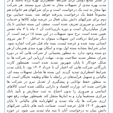
از سایر منابع دولتی برای شرایط اضطراری بهره برده باشند و در
مدت بهره مندی از تسهیلات مجاز به تعدیل نیرو نیستند. هر شرکت
تنها مجاز به ثبت یک درخواست است و برای شرکتهای هم خانواده هم
مجموعاً فقط یک درخواست پذیرفته خواهد شد. بسته حمایتی نوع
دوم برای شرکتهای دانش بنیان فعال در عرصه تولید کالاها و خدمات
اساسی و ضروری تعریف شده است. سقف این بسته حمایتی تا یک
هزار میلیاردریال است و دوره بازپرداخت آن ۶ ماه با ۳ ماه تنفس
تعیین شده است. نرخ سود تسهیلات در این بسته ۱۸ درصد است. از
دیگر شرایط دریافت این تسهیلات میتوان به حداقل ۳۰۰ نفر نیروی
انسانی بیمه شده و عرضه لیست بیمه ماه قبل شرکت اشاره نمود.
سایر شرایط مشابه بسته اول بوده و امکان بهره مندی همزمان از هر
دو بسته وجود ندارد. به منظور پشتیبانی از شرکت هایی که در دوره
بحران منتظر تمدید صلاحیت بودند، مهلت ارزیابی این شرکت ها به
شکل خودکار تا پایان شهریور تمدید شده است. همینطور کارت
بازرگانی شرکت هایی که اعتبار آن تا خرداد ۱۴۰۴ بود، تا پایان مدت
شرایط اضطراری تمدید گردید. این بسته ها شامل تسهیلات بیمه ای،
مالیاتی و تسهیل فرآیندهای در رابطه با نظام وظیفه نخبگان است که
به منظور حفظ توانایی و پیشگیری از تعدیل نیرو در شرکت ها
طراحی شده اند. وزارت اقتصاد و دارایی مکلف شده است کالاهای
اساسی و ضروری را بدون احتیاج به ثبت سفارش و تأیید بانک
مرکزی مستقیماً وارد و به انبارها منتقل کند. همینطور مهلت رفع تعهد
ارزی شرکت ها یک ماه تمدید و اظهارنامه های مالیاتی تا پایان
شهریور ۱۴۰۴ قابل عرضه است. ضمانت نامه های بانکی شرکتهای
دانش بنیان به درخواست آنان تا سه ماه تمدید می شود. در حوزه