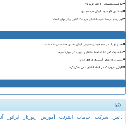
چه کسی کامپیوتر را اختراع کرد؟
اینشتین اگر نبود، گوگل مپ هم نبود
ایران در عرصه علوم شناختی جزو ۲۰ کشور برتر جهان است
تغییر بزرگ در تیم هوش مصنوعی گوگل دمیس هاسابیس جابه جا شد
کشف یک قمر ناشناخته با ساختاری عجیب در سیارک نیسا
پشت پرده علمی آتشسوزی های اروپا
آلیاژی عجیب که در لحظه انفجار اتمی شکل گرفت
تگها
دانش
شركت
خدمات
اینترنت
آموزش
رپورتاژ
اپراتور
آن