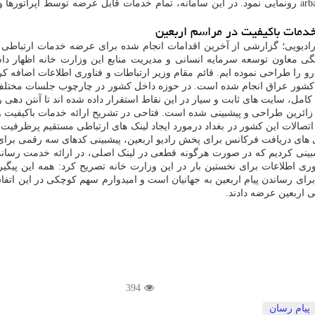
از موکب مجازی وزارت ارتباطات و فناوری اطلاعات به آدرس arbaeen.cra.ir رونمایی نمود. در این سامانه، تم
 خدمات باکیفیت در مراسم اربعین
ادیویی؛ گزارشی از آخرین اقدامات انجام شده برای عرضه خدمات ارتباطی به 
اهنگی معاون توسعه سرمایه انسانی و مدیریت منابع این وزارت خانه اظهار د
ش رو را طراحی نموده ایم. قائم مقام وزیر ارتباطات و فناوری اطلاعات اضافه
 کشور عراق انجام شده است. در حوزه داخل کشور در چارچوب جلسات مختلف با 
 سایت های ثابت و سیار در این نقاط استقرار داده شده اند تا آنتن دهی را 
ی زائرین طراحی و پیشبینی شده است. فتاحی در تشریح ارائه خدمات باکیفیت
الات این کشور در بغداد درمورد ایجاد لینک های ارتباطی مستقیم پرظرفیت ب
ین در راه پیاده روی، هماهنگی های دریافت فرکانس برای پخش رادیو اربعین، پیشبینی کدهای
 پیشبینی کردیم که در صورت هرگونه قطعی در لینک اصلی، در ارائه خدمت رسان
ی اطلاعات برای نخستین بار در این وزارت خانه تصریح کرد: همه این پیگیری 
برای رساندن پیام اربعین به جهانیان است و امیدوارم سهم کوچکی در این اتفا
یی اربعین عرضه دادند.
394
پیام رسان