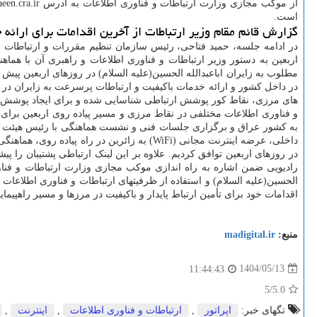
است.
گزارش قائم مقام وزیر ارتباطات از آخرین اقدامات برای ارائه
در ادامه جلسه، حمید فتاحی، رئیس سازمان تنظیم مقررات و ارتباطات ر
اربعین به دستور وزیر ارتباطات و فناوری اطلاعات و راهبری آن با هم
مطلوب به زایران اباعبدالله الحسین(علیه السلام) در روزهای اربعین پی
در داخل کشور و ارائه خدمات باکیفیت و ارتباطات پرسرعت به زایران در
های مرزی، نقاط کور پوشش ارتباطی شناسایی شده و برای ایجاد پوشش کامل،
و فناوری اطلاعات مختلفی در نقاط مرزی و مسیر پیاده روی اربعین برا
به کشور عراق و برگزاری جلسات فنی و نشست هماهنگی با رئیس هیئت اتص
داخلی، عرضه اینترنت مجانی (WiFi) به زائر
در روزهای اربعین توافق کردیم. علاوه بر این لینک ارتباطی پشتیبان را
رادیویی ضمن اشاره به راه اندازی موکب مجازی وزارت ارتباطات و فناور
الحسین(علیه السلام) و استفاده از ظرفیتهای ارتباطات و فناوری اطلاعات 
اقدامات خود برای تأمین ارتباط پایدار و باکیفیت در مرزها و مسیر راهپیما
منبع:
madigital.ir
1404/05/13
11:44:43
/5
5.0
تگهای خبر:
اپراتور
,
ارتباطات و فناوری اطلاعات
,
اینترنت
,