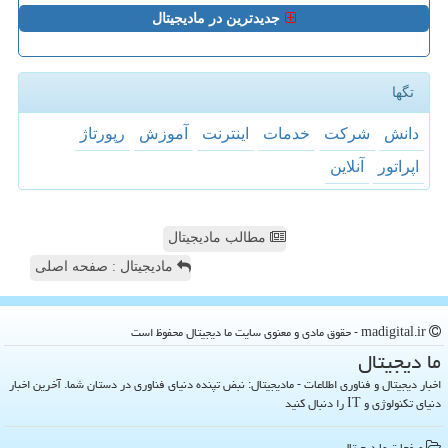
جدیدترین در مادیجیتال
تگها
دانش
شركت
خدمات
اینترنت
آموزش
رپورتاژ
اپراتور
آنلاین
مطالب مادیجیتال
مادیجیتال : صفحه اصلی
madigital.ir - حقوق مادی و معنوی سایت ما دیجیتال محفوظ است
ما دیجیتال
اخبار دیجیتال و فناوری اطلاعات - مادیجیتال: نبض تپنده دنیای فناوری در دستان شما. آخرین اخبار
دنیای تکنولوژی و IT را دنبال کنید
صفحات ما دیجیتال