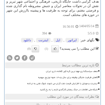
هدف گرامی داشت جایگاه تاریخی، فرهنگی و اجتماعی شهر تبریز و
نقش آن در تحولات معاصر ایران و جنبش مشروطه نام گذاری شده
و فرصتی مغتنم، برای توجه به ظرفیت ها و پیشینه باارزش این شهر
در حوزه های مختلف است.
1404/05/14
16:56:01
394
/5
5.0
تگهای خبر:
اپراتور
,
اپل
,
اینترنت
,
دانلود
این مطلب را می پسندید؟
(0)
(1)
تازه ترین مطالب مرتبط
ضعف سیاستگذاری مهم ترین گره کور گلخانه داری ایران
کاهش ظرفیت نخبگان وظیفه برای سال ۱۴۰۵ نحوه توزیع سهمیه
اینترنت و موبایل با افزایش قیمت نفت گران می شوند شوک نفتی به تراشه
شبکه ملی اطلاعات در جنگ رمضان کارآمدی لازم را به رخ کشید
نظرات بینندگان در مورد این مطلب
نظر شما در مورد این مطلب