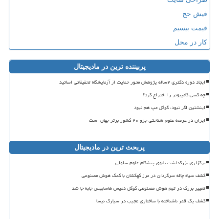
فیش حج
قیمت بیسیم
کار در محل
پربیننده ترین در مادیجیتال
ایجاد دوره دکتری ۲ساله پژوهش محور حمایت از آزمایشگاه تحقیقاتی اساتید
چه کسی کامپیوتر را اختراع کرد؟
اینشتین اگر نبود، گوگل مپ هم نبود
ایران در عرصه علوم شناختی جزو ۲۰ کشور برتر جهان است
پربحث ترین در مادیجیتال
برگزاری بزرگداشت بانوی پیشگام علوم سلولی
کشف سیاه چاله سرگردان در مرز کهکشان با کمک هوش مصنوعی
تغییر بزرگ در تیم هوش مصنوعی گوگل دمیس هاسابیس جابه جا شد
کشف یک قمر ناشناخته با ساختاری عجیب در سیارک نیسا