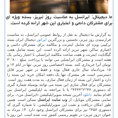
ما دیجیتال: ایرانسل به مناسبت روز تبریز، بسته ویژه ای
برای مشترکان دائمی و اعتباری این شهر ارائه کرده است.
به گزارش ما دیجیتال به نقل از روابط عمومی ایرانسل، به مناسبت
فرارسیدن روز تبریز، نخستین و بزرگترین
اپراتور
دیجیتال ایران بسته
ترکیبی ویژه ای شامل اینترنت و مکالمه برای مشترکان دائمی و
اعتباری ساکن شهر تبریز ارائه کرده است. این بسته شامل هفت
گیگابایت اینترنت و هفت ساعت مکالمه ایرانسلی با اعتبار زمانی یک
هفته است و مشترکان ایرانسلی می توانند با پرداخت مبلغ ۳۰٬۸۰۰
تومان آنرا خریداری کنند. بسته اختصاصی روز تبریز، تنها در ایام ۱۴ و
۱۵ مردادماه سال جاری فعال بوده و فقط در شهر تبریز قابل
دسترسی است. هر مشترک تنها یک دفعه امکان خرید این بسته را
دارد و اعتبار این بسته از زمان فعال سازی، به مدت هفت روز است.
مشترکان برای فعال سازی این بسته می توانند بوسیله شماره گیری
کد دستوری #۳*۲*۴۴۴۴* یا با مراجعه به اپلیکیشن ایرانسل من
اقدام نمایند.
دانلود
آخرین نسخه سوپراپلیکیشن «ایرانسل من»، برای
تمامی مشترکان موبایل، از
وب سایت ایرانسل
ممکن است. همین
طور امکان دریافت و نصب این سوپراپلیکیشن، با شماره گیری کد
دستوری #۴۵* نیز برای مشترکان ایرانسل وجود دارد. ۱۴ مرداد به
عنوان «روز تبریز» در تقویم رسمی کشور ثبت شده است. این روز با