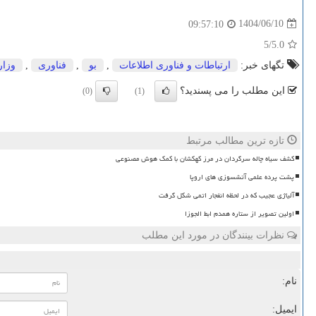
1404/06/10
09:57:10
/5
5.0
تگهای خبر:
ارتباطات و فناوری اطلاعات
,
بو
,
فناوری
,
وزار
این مطلب را می پسندید؟
(0)
(1)
تازه ترین مطالب مرتبط
کشف سیاه چاله سرگردان در مرز کهکشان با کمک هوش مصنوعی
پشت پرده علمی آتشسوزی های اروپا
آلیاژی عجیب که در لحظه انفجار اتمی شکل گرفت
اولین تصویر از ستاره همدم ابط الجوزا
نظرات بینندگان در مورد این مطلب
نام:
ایمیل: