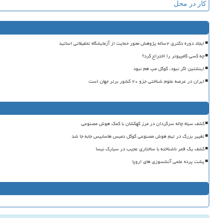
کار در محل
ایجاد دوره دکتری ۲ساله پژوهش محور حمایت از آزمایشگاه تحقیقاتی اساتید
چه کسی کامپیوتر را اختراع کرد؟
اینشتین اگر نبود، گوگل مپ هم نبود
ایران در عرصه علوم شناختی جزو ۲۰ کشور برتر جهان است
کشف سیاه چاله سرگردان در مرز کهکشان با کمک هوش مصنوعی
تغییر بزرگ در تیم هوش مصنوعی گوگل دمیس هاسابیس جابه جا شد
کشف یک قمر ناشناخته با ساختاری عجیب در سیارک نیسا
پشت پرده علمی آتشسوزی های اروپا