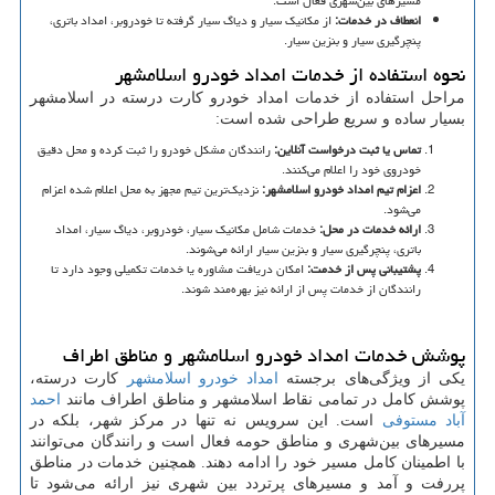
مسیرهای بین‌شهری فعال است.
انعطاف در خدمات
:
از مکانیک سیار و دیاگ سیار گرفته تا خودروبر، امداد باتری،
پنچرگیری سیار و بنزین سیار.
نحوه استفاده از خدمات امداد خودرو اسلامشهر
مراحل استفاده از خدمات امداد خودرو کارت درسته در اسلامشهر
بسیار ساده و سریع طراحی شده است:
تماس یا ثبت درخواست آنلاین
:
رانندگان مشکل خودرو را ثبت کرده و محل دقیق
خودروی خود را اعلام می‌کنند.
اعزام تیم امداد خودرو اسلامشهر
:
نزدیک‌ترین تیم مجهز به محل اعلام شده اعزام
می‌شود.
ارائه خدمات در محل
:
خدمات شامل مکانیک سیار، خودروبر، دیاگ سیار، امداد
باتری، پنچرگیری سیار و بنزین سیار ارائه می‌شوند.
پشتیبانی پس از خدمت
:
امکان دریافت مشاوره یا خدمات تکمیلی وجود دارد تا
رانندگان از خدمات پس از ارائه نیز بهره‌مند شوند.
پوشش خدمات امداد خودرو اسلامشهر و مناطق اطراف
یکی از ویژگی‌های برجسته
امداد خودرو اسلامشهر
کارت درسته،
پوشش کامل در تمامی نقاط اسلامشهر و مناطق اطراف مانند
احمد
آباد مستوفی
است. این سرویس نه تنها در مرکز شهر، بلکه در
مسیرهای بین‌شهری و مناطق حومه فعال است و رانندگان می‌توانند
با اطمینان کامل مسیر خود را ادامه دهند. همچنین خدمات در مناطق
پررفت و آمد و مسیرهای پرتردد بین شهری نیز ارائه می‌شود تا