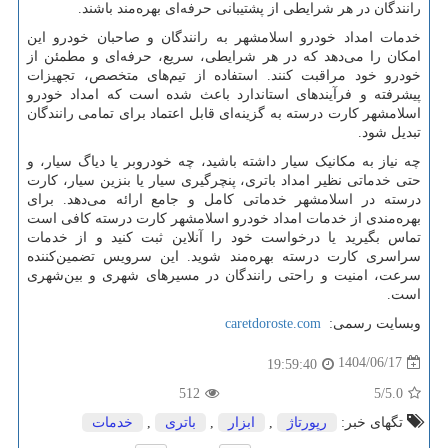
رانندگان در هر شرایطی از پشتیبانی حرفه‌ای بهره‌مند باشند.
خدمات امداد خودرو اسلامشهر به رانندگان و صاحبان خودرو این
امکان را می‌دهد که در هر شرایطی، سریع، حرفه‌ای و مطمئن از
خودرو خود مراقبت کنند. استفاده از تیم‌های متخصص، تجهیزات
پیشرفته و فرآیندهای استاندارد باعث شده است که امداد خودرو
اسلامشهر کارت درسته به گزینه‌ای قابل اعتماد برای تمامی رانندگان
تبدیل شود.
چه نیاز به مکانیک سیار داشته باشید، چه خودروبر یا دیاگ سیار، و
حتی خدماتی نظیر امداد باتری، پنچرگیری سیار یا بنزین سیار، کارت
درسته در اسلامشهر خدماتی کامل و جامع ارائه می‌دهد. برای
بهره‌مندی از خدمات امداد خودرو اسلامشهر کارت درسته کافی است
تماس بگیرید یا درخواست خود را آنلاین ثبت کنید و از خدمات
سراسری کارت درسته بهره‌مند شوید. این سرویس تضمین‌کننده
سرعت، امنیت و راحتی رانندگان در مسیرهای شهری و بین‌شهری
است.
وبسایت رسمی:
caretdoroste.com
1404/06/17
19:59:40
512
/5
5.0
تگهای خبر:
رپورتاژ
,
ابزار
,
باتری
,
خدمات