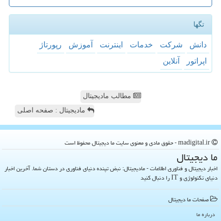
تگها
دانش
شركت
خدمات
اینترنت
آموزش
رپورتاژ
اپراتور
آنلاین
مطالب مادیجیتال
مادیجیتال : صفحه اصلی
madigital.ir - حقوق مادی و معنوی سایت ما دیجیتال محفوظ است
ما دیجیتال
اخبار دیجیتال و فناوری اطلاعات - مادیجیتال: نبض تپنده دنیای فناوری در دستان شما. آخرین اخبار
دنیای تکنولوژی و IT را دنبال کنید
صفحات ما دیجیتال
درباره ما