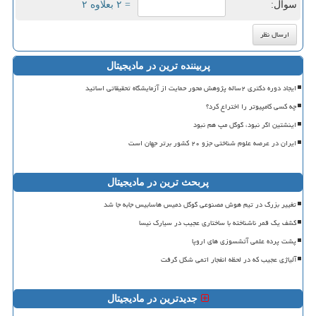
سوال:
= ۲ بعلاوه ۲
پربیننده ترین در مادیجیتال
ایجاد دوره دکتری ۲ساله پژوهش محور حمایت از آزمایشگاه تحقیقاتی اساتید
چه کسی کامپیوتر را اختراع کرد؟
اینشتین اگر نبود، گوگل مپ هم نبود
ایران در عرصه علوم شناختی جزو ۲۰ کشور برتر جهان است
پربحث ترین در مادیجیتال
تغییر بزرگ در تیم هوش مصنوعی گوگل دمیس هاسابیس جابه جا شد
کشف یک قمر ناشناخته با ساختاری عجیب در سیارک نیسا
پشت پرده علمی آتشسوزی های اروپا
آلیاژی عجیب که در لحظه انفجار اتمی شکل گرفت
جدیدترین در مادیجیتال