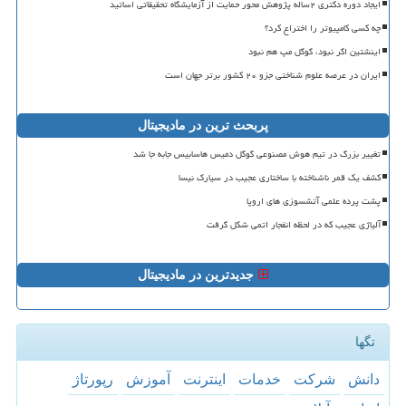
ایجاد دوره دکتری ۲ساله پژوهش محور حمایت از آزمایشگاه تحقیقاتی اساتید
چه کسی کامپیوتر را اختراع کرد؟
اینشتین اگر نبود، گوگل مپ هم نبود
ایران در عرصه علوم شناختی جزو ۲۰ کشور برتر جهان است
پربحث ترین در مادیجیتال
تغییر بزرگ در تیم هوش مصنوعی گوگل دمیس هاسابیس جابه جا شد
کشف یک قمر ناشناخته با ساختاری عجیب در سیارک نیسا
پشت پرده علمی آتشسوزی های اروپا
آلیاژی عجیب که در لحظه انفجار اتمی شکل گرفت
جدیدترین در مادیجیتال
تگها
دانش
شركت
خدمات
اینترنت
آموزش
رپورتاژ