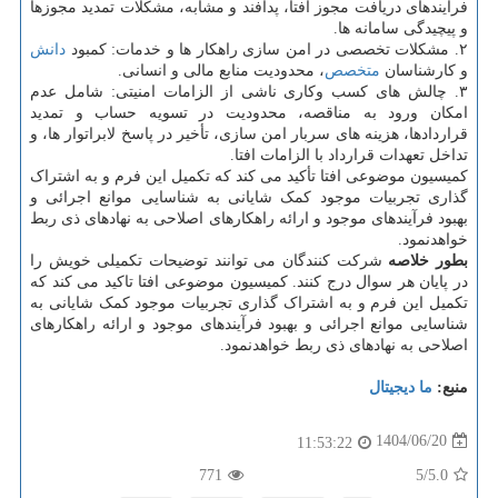
فرایندهای دریافت مجوز افتا، پدافند و مشابه، مشکلات تمدید مجوزها
و پیچیدگی سامانه ها.
۲. مشکلات تخصصی در امن سازی راهکار ها و خدمات: کمبود
دانش
و کارشناسان
متخصص
، محدودیت منابع مالی و انسانی.
۳. چالش های کسب وکاری ناشی از الزامات امنیتی: شامل عدم
امکان ورود به مناقصه، محدودیت در تسویه حساب و تمدید
قراردادها، هزینه های سربار امن سازی، تأخیر در پاسخ لابراتوار ها، و
تداخل تعهدات قرارداد با الزامات افتا.
کمیسیون موضوعی افتا تأکید می کند که تکمیل این فرم و به اشتراک
گذاری تجربیات موجود کمک شایانی به شناسایی موانع اجرائی و
بهبود فرآیندهای موجود و ارائه راهکارهای اصلاحی به نهادهای ذی ربط
خواهدنمود.
بطور خلاصه
شرکت کنندگان می توانند توضیحات تکمیلی خویش را
در پایان هر سوال درج کنند. کمیسیون موضوعی افتا تاکید می کند که
تکمیل این فرم و به اشتراک گذاری تجربیات موجود کمک شایانی به
شناسایی موانع اجرائی و بهبود فرآیندهای موجود و ارائه راهکارهای
اصلاحی به نهادهای ذی ربط خواهدنمود.
منبع:
ما دیجیتال
1404/06/20
11:53:22
771
/5
5.0