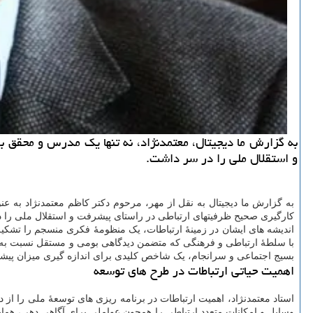
به گزارش ما دیجیتال، معتمدنژاد، نه تنها یک مدرس و محقق ب
و استقلال ملی را در سر داشت.
به گزارش ما دیجیتال به نقل از مهر، مرحوم دکتر کاظم معتمدنژاد به عن
کارگیری صحیح ظرفیتهای ارتباطی در راستای پیشرفت و استقلال ملی را 
اندیشه های ایشان در زمینهٔ ارتباطات، یک منظومهٔ فکری منسجم را تشکیل
با سلطهٔ ارتباطی و فرهنگی که متضمن دیدگاهی بومی و مستقل نسبت به پد
بسیج اجتماعی و سرانجام، یک شاخص کلیدی برای اندازه گیری میزان پی
اهمیت حیاتی ارتباطات در طرح های توسعه
استاد معتمدنژاد، اهمیت ارتباطات در برنامه ریزی های توسعهٔ ملی را از 
وسایل و امکانات متعدد ارتباطی را همچون عواملی برای آگاهی دهی، هم