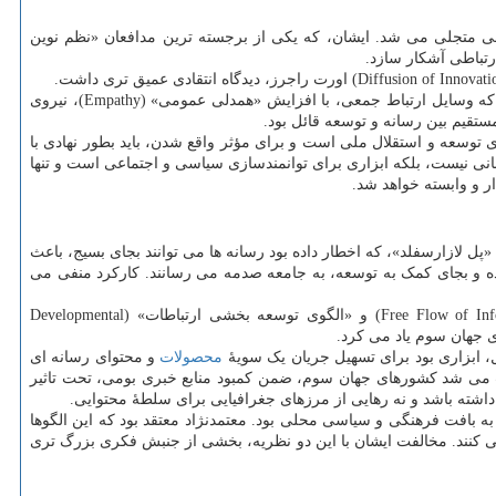
لی متجلی می شد. ایشان، که یکی از برجسته ترین مدافعان «نظم نوین
مرحوم معتمدنژاد، نظریهٔ نوسازی دانیل لرنر، نویسندهٔ کتاب معروف «گذر از جامعهٔ سنتی: نوسازی خاورمیانه» را به چالش می کشید. لرنر معتقد بود که وسایل ارتباط جمعی، با افزایش «همدلی عمومی» (Empathy)، نیروی
تقیم بین رسانه و توسعه قائل بود.
 توسعه و استقلال ملی است و برای مؤثر واقع شدن، باید بطور نهادی با
ی نیست، بلکه ابزاری برای توانمندسازی سیاسی و اجتماعی است و تنها
ر و وابسته خواهد شد.
پل لازارسفلد»، که اخطار داده بود رسانه ها می توانند بجای بسیج، باعث
مخرب پیدا کرده و بجای کمک به توسعه، به جامعه صدمه می رسانند. کارکرد منفی می
شدیدترین انتقاد پرفسور معتمدنژاد متوجه دو نظریهٔ کلان در سطح بین المللی بود. ایشان صراحتاً از دو نظریهٔ «جریان آزاد اطلاعات» (Free Flow of Information) و «الگوی توسعه بخشی ارتباطات» (Developmental
، ابزاری بود برای تسهیل جریان یک سویهٔ
محصولات
و محتوای رسانه ای
 می شد کشورهای جهان سوم، ضمن کمبود منابع خبری بومی، تحت تاثیر
 داشته باشد و نه رهایی از مرزهای جغرافیایی برای سلطهٔ محتوایی.
 بافت فرهنگی و سیاسی محلی بود. معتمدنژاد معتقد بود که این الگوها
 کنند. مخالفت ایشان با این دو نظریه، بخشی از جنبش فکری بزرگ تری