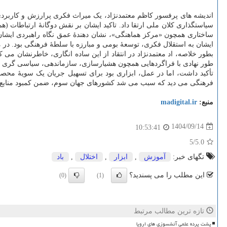
اندیشه های پرفسور کاظم معتمدنژاد، یک میراث فکری پرارزش و کاربردی ب
سیاستگذاری کلان ملی ارتقا داد. تاکید ایشان بر نقش دوگانهٔ ارتباطا
ساختاری همچون «مرکز هماهنگی»، نشان دهندهٔ عمق نگاه راهبردی ایشان به
ایشان به استقلال فکری، توسعهٔ بومی و مبارزه با سلطهٔ فرهنگی بود. در 
بطور خلاصه، اد معتمدنژاد در انتقاد از این ساده انگاری، خاطرنشان م
طور نهادی با فراگردهایی همچون هشیارسازی، سازماندهی، سیاسی گری و ت
تأکید داشت، اما در عمل، ابزاری بود برای تسهیل جریان یک سویهٔ مح
فرهنگی می دید که سبب می شد کشورهای جهان سوم، ضمن کمبود منابع خبر
منبع:
madigital.ir
1404/09/14
10:53:41
/5
5.0
تگهای خبر:
آموزش
,
ابزار
,
اختلال
,
باد
این مطلب را می پسندید؟
(0)
(1)
تازه ترین مطالب مرتبط
پشت پرده علمی آتشسوزی های اروپا