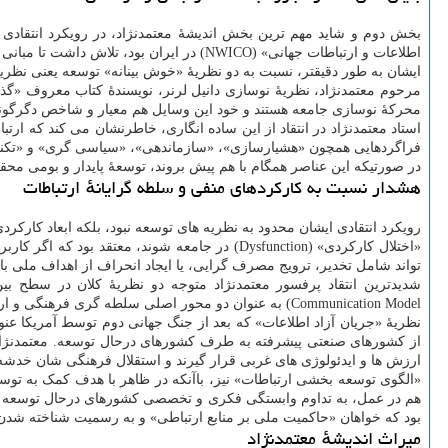
بخش دوم و شاید مهم ترین بخش اندیشهٔ معتمدنژاد، در رویکرد انتقاد
اطلاعات و ارتباطات جهانی» (NWICO) در ایران بود، تلاش داشت تا مبانی فکری سلطهٔ غرب بر کشورهای توسعه نیافته را از راه نقد بنیادین نظریه های ارتباطی آشکار سازد.
ایشان به طور دقیقتر، نسبت به دو نظریهٔ «خوش بینانه» توسعه یعنی نظریهٔ «نوسازی» (Modernization Theory) دانیل لرنر و نظریهٔ «نشر نوآوری ها» (Diffusion of Innovations) اورت راجر
محرکهٔ نوسازی جامعه هستند و خود این وسایل هم معیار و شاخص دگرگونی
استاد معتمدنژاد در انتقاد از این ساده انگاری، خاطرنشان می کند که ا
فراگردهایی همچون «هشیارسازی»، «سازماندهی»، «سیاسی گری» و «تکنیک 
در صورتیکه این عناصر همگام با هم پیش بروند، توسعهٔ پایدار و بومی محق
هشدار نسبت به کارکردهای منفی و سلطه گرایانهٔ ارتباطات
رویکرد انتقادی ایشان محدود به نظریه های توسعه نبود، بلکه ابعاد کارکر
«اختلال کارکردی» (Dysfunction) در جامعه شون
تواند شامل تخدیر، ترویج مصرف گرایی، یا ایجاد انحراف از اهداف ملی با
Communication Model) به عنوان دو محور اصلی سلطه گری فرهنگی و ارتباطی ایالات متحدهٔ آمریکا در سطح گستردهٔ جهانی و در سطح داخلی کشورهای جهان سوم یاد می کرد.
نظریهٔ «جریان آزاد اطلاعات» که بعد از جنگ جهانی دوم توسط آمریکا عنو
از کشورهای صنعتی پیشرفته به طرف کشورهای درحال توسعه. معتمدنژاد
ارزش ها و ایدئولوژی های غربی قرار گیرند و استقلال فرهنگی شان خدشه دا
«الگوی توسعه بخشی ارتباطات» نیز، باآنکه در ظاهر با هدف کمک به توس
هم در عمل، به تداوم وابستگی فکری و تخصصی کشورهای درحال توسعه به 
بود که خواهان «حاکمیت ملی بر منابع ارتباطی» و به رسمیت شناخته شدن 
میراث اندیشهٔ معتمدنژاد