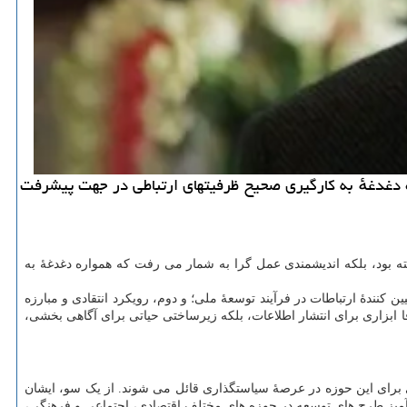
ه دغدغهٔ به کارگیری صحیح ظرفیتهای ارتباطی در جهت پیشرفت
ته بود، بلکه اندیشمندی عمل گرا به شمار می رفت که همواره دغدغهٔ به
ندهٔ ارتباطات در فرآیند توسعهٔ ملی؛ و دوم، رویکرد انتقادی و مبارزه
 ابزاری برای انتشار اطلاعات، بلکه زیرساختی حیاتی برای آگاهی بخشی،
یزی برای این حوزه در عرصهٔ سیاستگذاری قائل می شوند. از یک سو، ایشان
آمیز طرح های توسعه در حوزه های مختلف اقتصادی، اجتماعی و فرهنگی،