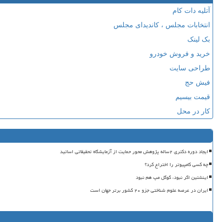
آتلیه دات کام
انتخابات مجلس ، کاندیدای مجلس
بک لینک
خرید و فروش خودرو
طراحی سایت
فیش حج
قیمت بیسیم
کار در محل
ایجاد دوره دکتری ۲ساله پژوهش محور حمایت از آزمایشگاه تحقیقاتی اساتید
چه کسی کامپیوتر را اختراع کرد؟
اینشتین اگر نبود، گوگل مپ هم نبود
ایران در عرصه علوم شناختی جزو ۲۰ کشور برتر جهان است