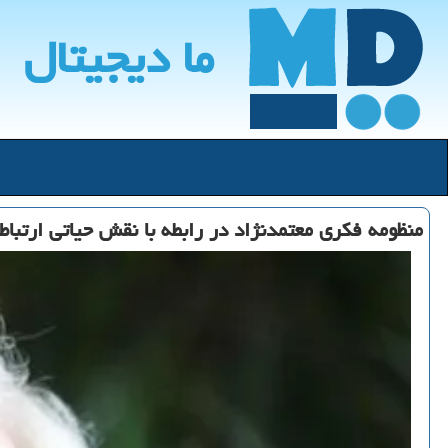
ما دیجیتال
منظومه فکری معتمدنژاد در رابطه با نقش حیاتی ارتبا