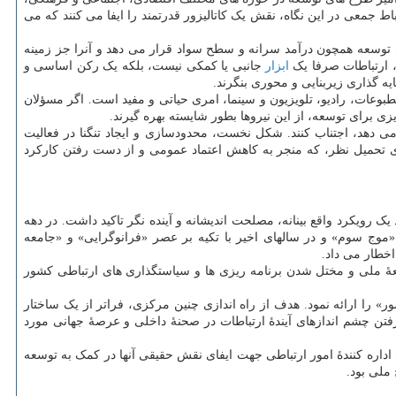
 جمعی در این نگاه، نقش یک کاتالیزور قدرتمند را ایفا می کنند که می
ی توسعه همچون درآمد سرانه و سطح سواد قرار می دهد و آنرا جز زمینه
، ارتباطات صرفا یک
ابزار
جانبی یا کمکی نیست، بلکه یک رکن اساسی و
ه گذاری زیربنایی و محوری بنگرند.
وعات، رادیو، تلویزیون و سینما، امری حیاتی و مفید است. اگر مسؤلان
ی برای توسعه، از این نیروها بطور شایسته بهره گیرند.
دهد، اجتناب کنند. شکل نخست، محدودسازی و ایجاد تنگنا در فعالیت
ای تحمیل نظر، که منجر به کاهش اعتماد عمومی و از دست رفتن کارکرد
 رویکرد واقع بینانه، مصلحت اندیشانه و آینده نگر تاکید داشت. در دهه
«موج سوم» و در سالهای اخیر با تکیه بر عصر «فرانوگرایی» و «جامعه
اخطار می داد.
سعهٔ ملی و مختل شدن برنامه ریزی ها و سیاستگذاری های ارتباطی کشور
ر» را ارائه نمود. هدف از راه اندازی چنین مرکزی، فراتر از یک ساختار
تن چشم اندازهای آیندهٔ ارتباطات در صحنهٔ داخلی و عرصهٔ جهانی مورد
داره کنندهٔ امور ارتباطی جهت ایفای نقش حقیقی آنها در کمک به توسعه
ملی بود.