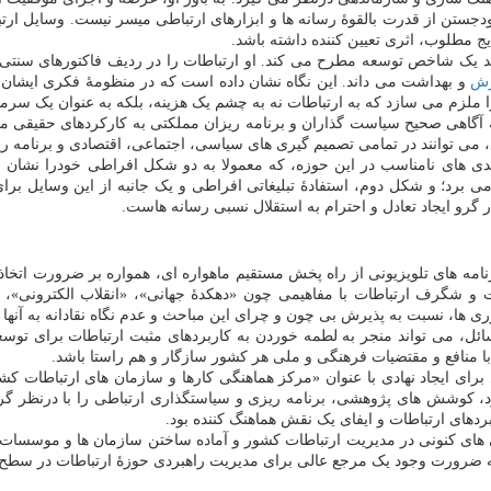
ن از قدرت بالقوهٔ رسانه ها و ابزارهای ارتباطی میسر نیست. وسایل ارتباط
ج مطلوب، اثری تعیین کننده داشته باشد.
مانند یک شاخص توسعه مطرح می کند. او ارتباطات را در ردیف فاکتورهای سنت
زش
و بهداشت می داند. این نگاه نشان داده است که در منظومهٔ فکری ایشان
ا ملزم می سازد که به ارتباطات نه به چشم یک هزینه، بلکه به عنوان یک سرمای
آگاهی صحیح سیاست گذاران و برنامه ریزان مملکتی به کارکردهای حقیقی مطب
می توانند در تمامی تصمیم گیری های سیاسی، اجتماعی، اقتصادی و برنامه ریز
های نامناسب در این حوزه، که معمولا به دو شکل افراطی خودرا نشان می 
ی برد؛ و شکل دوم، استفادهٔ تبلیغاتی افراطی و یک جانبه از این وسایل بر
 گرو ایجاد تعادل و احترام به استقلال نسبی رسانه هاست.
مه های تلویزیونی از راه پخش مستقیم ماهواره ای، همواره بر ضرورت اتخاذ یک
 و شگرف ارتباطات با مفاهیمی چون «دهکدهٔ جهانی»، «انقلاب الکترونی»، 
ری ها، نسبت به پذیرش بی چون و چرای این مباحث و عدم نگاه نقادانه به آنها 
سائل، می تواند منجر به لطمه خوردن به کاربردهای مثبت ارتباطات برای تو
با منافع و مقتضیات فرهنگی و ملی هر کشور سازگار و هم راستا باشد.
رای ایجاد نهادی با عنوان «مرکز هماهنگی کارها و سازمان های ارتباطات کشو
ود، کوشش های پژوهشی، برنامه ریزی و سیاستگذاری ارتباطی را با درنظر گرف
ردهای ارتباطات و ایفای یک نقش هماهنگ کننده بود.
گی های کنونی در مدیریت ارتباطات کشور و آماده ساختن سازمان ها و موسسات ا
به ضرورت وجود یک مرجع عالی برای مدیریت راهبردی حوزهٔ ارتباطات در سطح 