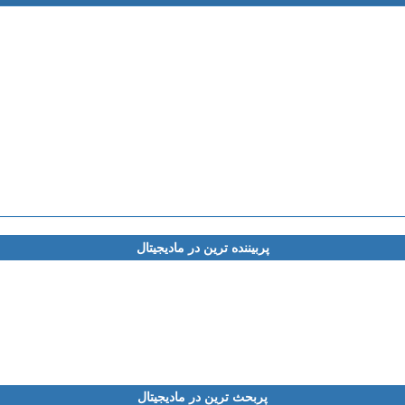
پربیننده ترین در مادیجیتال
پربحث ترین در مادیجیتال