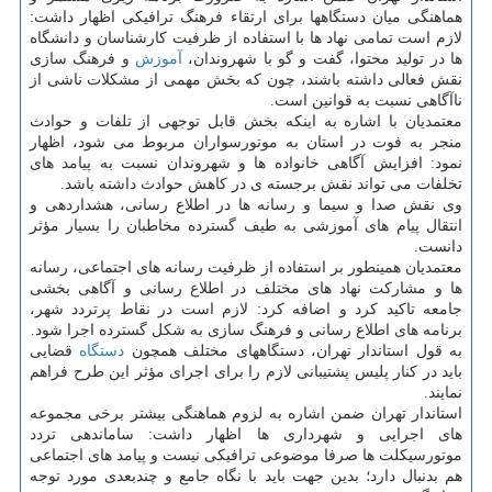
هماهنگی میان دستگاهها برای ارتقاء فرهنگ ترافیکی اظهار داشت:
لازم است تمامی نهاد ها با استفاده از ظرفیت کارشناسان و دانشگاه
ها در تولید محتوا، گفت و گو با شهروندان،
آموزش
و فرهنگ سازی
نقش فعالی داشته باشند، چون که بخش مهمی از مشکلات ناشی از
ناآگاهی نسبت به قوانین است.
معتمدیان با اشاره به اینکه بخش قابل توجهی از تلفات و حوادث
منجر به فوت در استان به موتورسواران مربوط می شود، اظهار
نمود: افزایش آگاهی خانواده ها و شهروندان نسبت به پیامد های
تخلفات می تواند نقش برجسته ی در کاهش حوادث داشته باشد.
وی نقش صدا و سیما و رسانه ها در اطلاع رسانی، هشداردهی و
انتقال پیام های آموزشی به طیف گسترده مخاطبان را بسیار مؤثر
دانست.
معتمدیان همینطور بر استفاده از ظرفیت رسانه های اجتماعی، رسانه
ها و مشارکت نهاد های مختلف در اطلاع رسانی و آگاهی بخشی
جامعه تاکید کرد و اضافه کرد: لازم است در نقاط پرتردد شهر،
برنامه های اطلاع رسانی و فرهنگ سازی به شکل گسترده اجرا شود.
به قول استاندار تهران، دستگاههای مختلف همچون
دستگاه
قضایی
باید در کنار پلیس پشتیبانی لازم را برای اجرای مؤثر این طرح فراهم
نمایند.
استاندار تهران ضمن اشاره به لزوم هماهنگی بیشتر برخی مجموعه
های اجرایی و شهرداری ها اظهار داشت: ساماندهی تردد
موتورسیکلت ها صرفا موضوعی ترافیکی نیست و پیامد های اجتماعی
هم بدنبال دارد؛ بدین جهت باید با نگاه جامع و چندبعدی مورد توجه