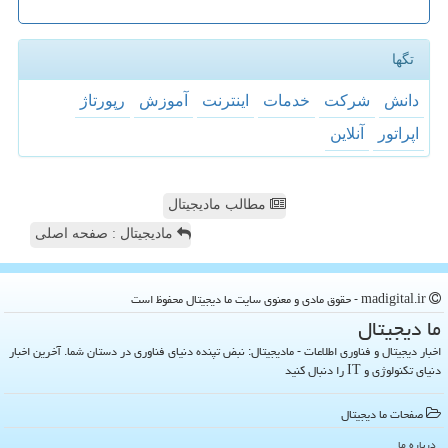
تگها
دانش
شركت
خدمات
اینترنت
آموزش
رپورتاژ
اپراتور
آنلاین
مطالب مادیجیتال
مادیجیتال : صفحه اصلی
madigital.ir - حقوق مادی و معنوی سایت ما دیجیتال محفوظ است
ما دیجیتال
اخبار دیجیتال و فناوری اطلاعات - مادیجیتال: نبض تپنده دنیای فناوری در دستان شما. آخرین اخبار
دنیای تکنولوژی و IT را دنبال کنید
صفحات ما دیجیتال
درباره ما