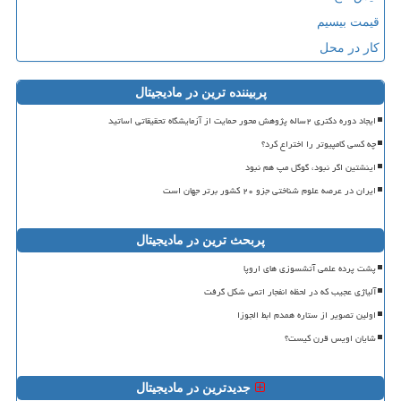
قیمت بیسیم
کار در محل
پربیننده ترین در مادیجیتال
ایجاد دوره دکتری ۲ساله پژوهش محور حمایت از آزمایشگاه تحقیقاتی اساتید
چه کسی کامپیوتر را اختراع کرد؟
اینشتین اگر نبود، گوگل مپ هم نبود
ایران در عرصه علوم شناختی جزو ۲۰ کشور برتر جهان است
پربحث ترین در مادیجیتال
پشت پرده علمی آتشسوزی های اروپا
آلیاژی عجیب که در لحظه انفجار اتمی شکل گرفت
اولین تصویر از ستاره همدم ابط الجوزا
شایان اویس قرن کیست؟
جدیدترین در مادیجیتال