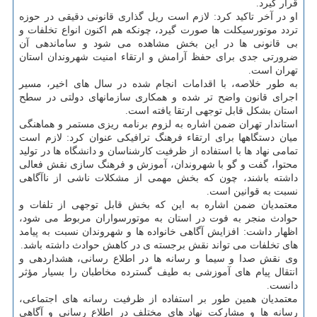
قرار گیرد.
او در آخر تاکید کرد: لازم است ریل گذاری قانونی دقیقی در حوزه
تردد موتورسیکلت ها صورت گیرد، چونکه هم اکنون انواع تخلفات و
بی قانونی ها در این بخش مشاهده می شود و ساماندهی آن
ضرورتی جدی برای حفظ آرامش و ارتقاء امنیت شهروندان استان
تهران است.
به طور خلاصه، با اقدامات انجام شده در سال های اخیر، مسیر
اجرای قانون واضح تر شده و همکاری سازمانهای دولتی در سطح
استان بشکل قابل توجهی ارتقا یافته است.
استاندار تهران ضمن اشاره به لزوم برنامه ریزی مستمر و هماهنگی
میان دستگاهها برای ارتقاء فرهنگ ترافیکی عنوان کرد: لازم است
تمامی نهاد ها با استفاده از ظرفیت کارشناسان و دانشگاه ها در تولید
محتوا، گفت و گو با شهروندان، آموزش و فرهنگ سازی نقش فعالی
داشته باشند، چون که بخش مهمی از مشکلات ناشی از ناآگاهی
نسبت به قوانین است.
معتمدیان ضمن اشاره به این که بخش قابل توجهی از تلفات و
حوادث منجر به فوت در استان به موتورسواران مربوط می شود،
اظهار داشت: افزایش آگاهی خانواده ها و شهروندان نسبت به پیامد
های تخلفات می تواند نقش برجسته ی در کاهش حوادث داشته باشد.
وی نقش صدا و سیما و رسانه ها در اطلاع رسانی، هشداردهی و
انتقال پیام های آموزشی به طیف گسترده مخاطبان را بسیار مؤثر
دانست.
معتمدیان همین طور بر استفاده از ظرفیت رسانه های اجتماعی،
رسانه ها و مشارکت نهاد های مختلف در اطلاع رسانی و آگاهی