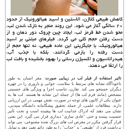
کاهش طبیعی کلاژن، الاستین و اسید هیالورونیک از حدود
۲۰ سالگی آغاز می شود. این روند منجر به نازک شدن لب،
محو شدن خط قرمز لب، ایجاد چین چروک دور دهان و از
دست رفتن حجم کلی می گردد. فیلرهای مبتنی بر اسید
هیالورونیک، با جایگزینی این ماده طبیعی، نه تنها حجم از
دست رفته را بازمی گردانند، بلکه با جذب آب،
هیدراتاسیون و اکسیژن رسانی را بهبود بخشیده و بافت لب
را ارتقا می دهند.
تاثیر استفاده از فیلر لب در زیبایی صورت
: مغز انسان به طور
ناخودآگاه نشانه های مرتبط با سلامت، جوانی و باروری را در چهره
دیگران جستجو می کند. تقارن، تناسب اجزا و ویژگی های جنسیتی
مشخص (مانند فرم لب ها) از جمله این نشانه ها هستند. لب ها به
عنوان یکی از کانون های توجه در صورت، نقش مهمی در این ارزیابی
دارند. مطالعات علمی، از جمله تحقیق پیشگامانه دانشگاه سیدنی،
نشان می دهند که ادراک جذابیت لب ها پیچیده است و تحت تأثیر
جنسیت بیننده و حتی "عادی سازی" دیداری قرار می گیرد. این یعنی
قرار گرفتن مکرر در معرض لب های بزرگ شده مصنوعی، می تواند
برداشت فرد از "طبیعی" و "جذاب" را به طور دائم تغییر دهد و تمایل