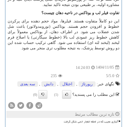
مشاوره اولیه، بر طبیعی بودن نتیجه تاکید نمایید.
تفاوت فیلر لب و بوتاکس در ناحیه دهان چیست؟
این دو کاملاً متفاوت هستند. فیلرها، مواد حجم دهنده برای پرکردن
خطوط و افزودن حجم هستند. بوتاکس (نورومدولاتور) باعث شل
شدن عضلات می شود. در اطراف دهان، از بوتاکس معمولاً برای
کاهش خطوط ریز عمودی لب بالا (خطوط سیگارتی) یا اصلاح فرم
لبخند (لبخند لثه ای) استفاده می شود. گاهی ترکیب حساب شده این
دو روش توسط پزشک، به نتیجه مطلوب تری منجر می شود.
1404/11/05
14:24:03
235
/5
5.0
تگهای خبر:
رپورتاژ
,
اختلال
,
دانش
,
سه بعدی
این مطلب را می پسندید؟
(0)
(1)
تازه ترین مطالب مرتبط
آلیاژی عجیب که در لحظه انفجار اتمی شکل گرفت