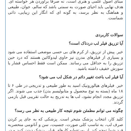
مبنای اصول علمی و هنری است، نه صرفاً برآوردن هر خواسته ای.
هدف نهایی باید احیای صورت به سمتی باشد که سالم، جوان، طبیعی
و هماهنگ به نظر برسد، به گونه ای که انگار این زیبایی، ذاتی
شماست.
سوالات کاربردی
آیا تزریق فیلر لب دردناک است؟
خیر. پیش از تزریق، از کرم های بی حسی موضعی استفاده می شود
و بسیاری از فیلرهای مدرن نیز حاوی لیدوکائین هستند که درد حین
تزریق را به حداقل می رسانند. ممکن است فقط احساس فشار یا
سوزش خفیف داشته باشید.
آیا فیلر لب باعث تغییر دائم در شکل لب می شود؟
خیر. فیلرهای هیالورونیک اسید به طور طبیعی و تدریجی در طی ۶ تا
۱۸ ماه (بسته به نوع محصول و متابولیسم بدن) جذب می شوند. اگر
تزریق مجدد انجام نشود، لب ها به تدریج به حالت تقریبی قبل بازمی
گردند.
چگونه می توانم مطمئن شوم نتیجه کار طبیعی به نظر می رسد؟
کلید کار، انتخاب پزشک متبحر است. پزشکی که به جای پر کردن
صرف لب، به تناسب کلی صورت، جنسیت، سن و آناتومی منحصربه
فرد شما توجه کند. از پورتفولیو کارهای قبلی پزشک دیدن کنید و در