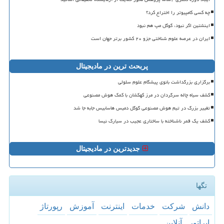
چه کسی کامپیوتر را اختراع کرد؟
اینشتین اگر نبود، گوگل مپ هم نبود
ایران در عرصه علوم شناختی جزو ۲۰ کشور برتر جهان است
پربحث ترین در مادیجیتال
برگزاری بزرگداشت بانوی پیشگام علوم سلولی
کشف سیاه چاله سرگردان در مرز کهکشان با کمک هوش مصنوعی
تغییر بزرگ در تیم هوش مصنوعی گوگل دمیس هاسابیس جابه جا شد
کشف یک قمر ناشناخته با ساختاری عجیب در سیارک نیسا
جدیدترین در مادیجیتال
تگها
دانش
شركت
خدمات
اینترنت
آموزش
رپورتاژ
اپراتور
آنلاین