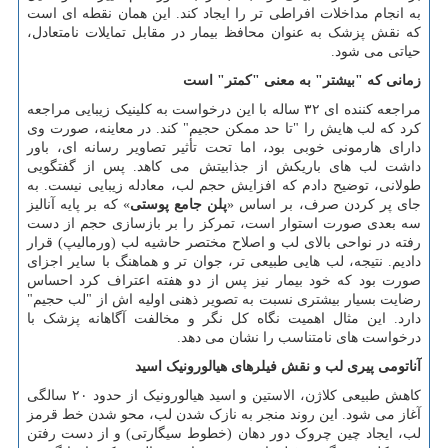
به انجام مداخلات افراطی تر را ایجاد کند. این همان نقطه ای است
که نقش پزشک به عنوان محافظ بیمار در مقابل تمایلات نامتعادل،
حیاتی می شود.
زمانی که "بیشتر" به معنی "کمتر" است
مراجعه کننده ای ۳۲ ساله با این درخواست به کلینیک زیبایی مراجعه
کرد که لب هایش را "تا حد ممکن حجیم" کند. در معاینه، صورت وی
دارای هارمونی خوبی بود، اما تحت تأثیر تصاویر رسانه ای، باور
داشت لب های باریکش از جذابیتش می کاهد. پس از گفتگویی
طولانی، توضیح دادم که افزایش حجم لب، معادله زیبایی نیست. به
جای پر کردن صرف، بر اساس «
پلن جامع پوستی
» که بر پایه آنالیز
سه بعدی صورت استوار است، تمرکز را بر بازسازی حجم از دست
رفته در نواحی بالای لب و اصلاح مختصر حاشیه لب (ورمالیپ) قرار
دادیم. نتیجه، لب هایی طبیعی تر، جوان تر و هماهنگ با سایر اجزای
صورت بود که خود بیمار نیز پس از دو هفته اعتراف کرد احساس
رضایت بسیار بیشتری نسبت به تصویر ذهنی اولیه اش از "لب حجیم"
دارد. این مثال اهمیت نگاه کل نگر و مخالفت آگاهانه پزشک با
درخواست های نامتناسب را نشان می دهد.
آناتومی پیری لب و نقش فیلرهای هیالورونیک اسید
کاهش طبیعی کلاژن، الاستین و اسید هیالورونیک از حدود ۲۰ سالگی
آغاز می شود. این روند منجر به نازک شدن لب، محو شدن خط قرمز
لب، ایجاد چین چروک دور دهان (خطوط سیگارتی) و از دست رفتن