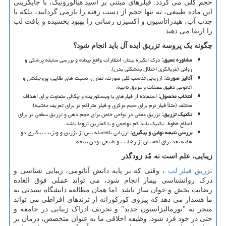
حجم کلی می گردد. فیلرهای مبتنی بر اسید هیالورونیک، با جایگزینی
این ماده طبیعی، نه تنها حجم از دست رفته را بازمی گردانند، بلکه با
جذب آب، هیدراتاسیون و اکسیژن رسانی را بهبود بخشیده و بافت لب
را ارتقا می دهند.
چگونه یک پروسه تزریق ایده آل باید انجام شود؟
مشاوره عمیق
:
درک انگیزه بیمار، انتظارات واقع بینانه و بررسی سابقه پزشکی و
روانی (غربالگری اختلال بدشکلی بدن).
آنالیز صورت
:
ارزیابی تناسب کلی صورت، تقارن، نسبت های طلایی، پروجکشن و
آناتومی دقیق عضلات و عروق ناحیه.
انتخاب محصول
:
استفاده از فیلرهای با ویسکوزیته و چگالی متفاوت برای اهداف
مختلف (مثلاً فیلر نرم برای حجم مرکزی و فیلر متراکم تر برای تعریف حاشیه).
تکنیک تزریق
:
تزریق عمقی در نواحی خاص برای حجم دهی و تزریق سطحی تر برای
اصلاح خطوط. تکنیک باید کم تهاجمی و با کمترین تروما باشد.
بررسی نتیجه نهایی و پیگیری
:
ارزیابی بلافاصله پس از تزریق و ویزیت پیگیری دو
هفته بعد برای اطمینان از رضایت و طبیعی بودن نتیجه.
زیبایی، علم است نه مُد زودگذر
تزریق فیلر لب
، وقتی که بر پایه دانش آناتومی، زیبایی شناسی و
درک روانشناسی بیمار انجام شود، می تواند عملی فوق العاده
رضایت بخش و جوان ساز باشد. اما همان مطالعه دانشگاه سیدنی به
ما هشدار می دهد که پیروی کورکورانه از ترندهای افراطی می تواند
منجر به "نورمالیزاسیون جدید" و تحریف ادراک زیبایی در جامعه و
حتی در خود فرد شود. وظیفه اخلاقی ما به عنوان متخصص، درمان بر