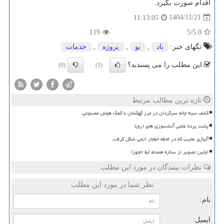
اقدام صورت بگیرد.
1404/11/21
11:13:05
119
/5
5.0
تگهای خبر:
باد
,
بو
,
پروژه
,
خدمات
این مطلب را می پسندید؟
(0)
(1)
تازه ترین مطالب مرتبط
کشف سیاه چاله سرگردان در مرز کهکشان با کمک هوش مصنوعی
پشت پرده علمی آتشسوزی های اروپا
آلیاژی عجیب که در لحظه انفجار اتمی شکل گرفت
اولین تصویر از ستاره همدم ابط الجوزا
نظرات بینندگان در مورد این مطلب
نظر شما در مورد این مطلب
نام:
ایمیل: