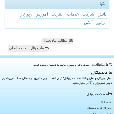
تگها
دانش
شركت
خدمات
اینترنت
آموزش
رپورتاژ
اپراتور
آنلاین
مطالب مادیجیتال
مادیجیتال : صفحه اصلی
madigital.ir - حقوق مادی و معنوی سایت ما دیجیتال محفوظ است
ما دیجیتال
اخبار دیجیتال و فناوری اطلاعات - مادیجیتال: نبض تپنده دنیای فناوری در دستان شما. آخرین اخبار
دنیای تکنولوژی و IT را دنبال کنید
صفحات ما دیجیتال
درباره ما
رپورتاژ در ما دیجیتال
آرشیو ما دیجیتال