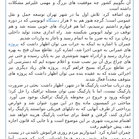
آن بگوییم کشور چه موفقیت های بزرگ و مهمی علیرغم مشکلات
داشته است.
وی اضافه کرد: تلاش اول ما در شهر تهران توسعه حمل و نقل
عمومی است؛ گرچه هنوز هم به ۶ هزار
دستگاه
اتوبوسی که در دوره
چهارم داشتیم نرسیدیم، اما هم قرارداد های خوبی بسته شد و هم
توقف در تولید اتوبوس شکسته شد. راه اندازی مجدد تولید داخلی
زمان برد که به ضرر ما به اتمام رسید و ناچار به واردات شدیم.
چمران با اشاره به اینکه به جرات می توان اظهار داشت که
پروژه
های عمرانی به خوبی اجرا شد، اشاره کرد: تقاطع میدان فتح به بهره
برداری رسید و ازادراه شهید شوشتری نیز به پایان رسیده و حتی تیر
های چراغ برق آن نیز نصب شده و اعلام نموده ایم که دسترسی آن
در تقاطع بزرگراه بسیج فراهم گردد. پروژه های زیاد دیگری نیز
اجرائی شده که به عقیده بنده می توان اظهار داشت که پروژه های
متوقف مجدداً فعال شدند.
وی درباب ساخت پارکینگ ها در شهر، اظهار داشت: بحثی در ضرورت
پارکینگ نیست، اما با پارکینگ نمی توان مسئله ترافیک را حل کرد؛
چونکه ورود و خروج در محوطه پارکینگ ترافیک بوجود می آورد.
مباحثی در کمیسیون ماده پنج در این مورد عنوان شد و عوارض
پرداختی از طرف آنهایی که به دلیلهای فیزیکی نتوانستند پارکینگ راه
اندازی کنند، گرفتن و فقط برای ساخت پارکینگ هزینه خواهد شد.
اهتمام مدیریت شهری بر این موضوع است و تا جایی که قانون اجازه
دهد، پیش خواهیم رفت.
چمران اشاره کرد: امیدواریم مردم روزی فراموش ناشدنی در بیست
و دو بهمن خلق شود. مردم هرجا احساس کنند که حضور آنها