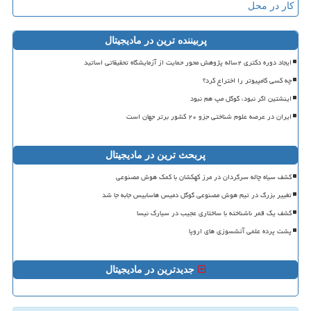
کار در محل
پربیننده ترین در مادیجیتال
ایجاد دوره دکتری ۲ساله پژوهش محور حمایت از آزمایشگاه تحقیقاتی اساتید
چه کسی کامپیوتر را اختراع کرد؟
اینشتین اگر نبود، گوگل مپ هم نبود
ایران در عرصه علوم شناختی جزو ۲۰ کشور برتر جهان است
پربحث ترین در مادیجیتال
کشف سیاه چاله سرگردان در مرز کهکشان با کمک هوش مصنوعی
تغییر بزرگ در تیم هوش مصنوعی گوگل دمیس هاسابیس جابه جا شد
کشف یک قمر ناشناخته با ساختاری عجیب در سیارک نیسا
پشت پرده علمی آتشسوزی های اروپا
جدیدترین در مادیجیتال