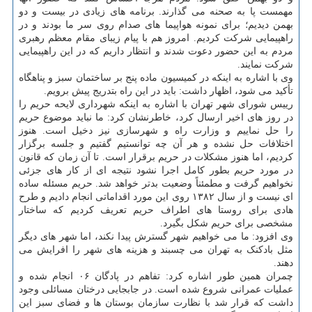
مهمست پا به صحنه می گذارند. برنامه های زیادی در بیست و دو
بهمن دیدیم؛ برای نمونه هواپیما های صدام روی سر ما بودند و در
راهپیمایی شرکت کردیم. امروز هم با پیام زیبای مقام معظم رهبری
مردم به این حضور دعوت شدند و انتظار داریم که در این راهپیمایی
شرکت نمایند.
وی با اشاره به اینکه در کمیسیون ماده پنج بر ساختمان سبز و پناهگاه
تأکید می شود، اظهار داشت: باید در این راه بتدریج پیش برویم.
رییس شورای شهر تهران با اشاره به اینکه شهرداری لایحه حریم را
در روز های اخیر ارسال کرد، خاطرنشان کرد: ما نباید موضوع حریم
را حل نماییم و وزارت راه و شهرسازی نیز دخیل است. هنوز
اختلافات حل نشده و هر آن چه توانستیم گفتیم و جلسه برگزار
کردیم، اما هنوز مشکلات در حریم برقرار است. تا آن زمان که قانون
در مورد حریم بطور کامل اجرا نشود نتیجه ای از کار های جزئی
نخواهیم گرفت و مطمئناً وضعیت بدتر خواهد شد. حریم مسئله ساده
ای نیست و از سال ۱۳۸۲ روی این مورد اقداماتی انجام دادیم و طرح
هادی برای روستا های اطراف حریم تعریف کردیم که ساختار
مشخصی برای حریم شکل بگیرد.
وی افزود: ما می خواهیم شهر گسترش پیدا نکند، اما شهر های دیگر
مثل بادکنک به تهران می چسبند و هزینه های شهر را افرایش می
دهند.
چمران همین طور اشاره کرد: تفاهم در پادگان ۰۶ انجام شده و
عملیات عمرانی شروع شده است. در جابجایی درختان مسائلی وجود
داشت که قرار شد با نظارت سازمان بوستان ها و فضای سبز این