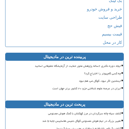
بک لینک
خرید و فروش خودرو
طراحی سایت
فیش حج
قیمت بیسیم
کار در محل
پربیننده ترین در مادیجیتال
ایجاد دوره دکتری ۲ساله پژوهش محور حمایت از آزمایشگاه تحقیقاتی اساتید
چه کسی کامپیوتر را اختراع کرد؟
اینشتین اگر نبود، گوگل مپ هم نبود
ایران در عرصه علوم شناختی جزو ۲۰ کشور برتر جهان است
پربحث ترین در مادیجیتال
کشف سیاه چاله سرگردان در مرز کهکشان با کمک هوش مصنوعی
تغییر بزرگ در تیم هوش مصنوعی گوگل دمیس هاسابیس جابه جا شد
کشف یک قمر ناشناخته با ساختاری عجیب در سیارک نیسا