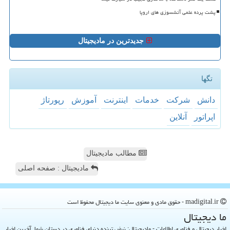
پشت پرده علمی آتشسوزی های اروپا
جدیدترین در مادیجیتال
تگها
دانش
شركت
خدمات
اینترنت
آموزش
رپورتاژ
اپراتور
آنلاین
مطالب مادیجیتال
مادیجیتال : صفحه اصلی
madigital.ir - حقوق مادی و معنوی سایت ما دیجیتال محفوظ است
ما دیجیتال
اخبار دیجیتال و فناوری اطلاعات - مادیجیتال: نبض تپنده دنیای فناوری در دستان شما. آخرین اخبار