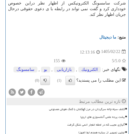
شرکت سامسونگ الکترونیکس از اظهار نظر دراین خصوص
خودداری کرد و گفت نمی تواند در رابطه با ی دعوی حقوقی درحال
جریان اظهار نظر کند.
منبع:
ما دیجیتال
1405/02/22
12:13:16
155
/5
5.0
تگهای خبر:
الكترونیك
,
بازاریابی
,
بو
,
سامسونگ
این مطلب را می پسندید؟
(0)
(1)
تازه ترین مطالب مرتبط
کشف سیاه چاله سرگردان در مرز کهکشان با کمک هوش مصنوعی
پشت پرده علمی آتشسوزی های اروپا
آلیاژی عجیب که در لحظه انفجار اتمی شکل گرفت
اولین تصویر از ستاره همدم ابط الجوزا