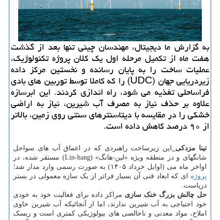
به گزارش ما دیجیتال، مهندسان چینی تنها بعد از گذشت
هفت ماه از تکمیل مرحله اول یک کلان پروژه تکنولوژیک،
عملیات ساخت را به پایان رسانده و نخستین مرکز داده
زیردریایی جهان (UDC) را که کاملا توسط توربین های بادی
فراساحلی تغذیه می شود، راه اندازی کردند. این ابرسازه
علاوه بر حذف نیاز به مصرف آب شیرین، نیاز به اراضی
خشکی را در مقایسه با دیتاسنترهای سنتی روی زمین، بالاتر
از ۹۰ درصد کاهش داده است.
تینا مزدکی_
این زیرساخت راهبردی که در اعماق آب های سواحل
شانگهای و در منطقه ویژه «لین-هانگ» (Lin-hang) مستقر شده، در
اواخر ماه می (اوایل خرداد ۱۴۰۵) به صورت رسمی وارد مدار شد؛
پروژه
ای که ابعاد فنی آن بسیار فراتر از یک سازه معمولی در بستر
دریاست.
حل چالش بزرگ خنک سازی
مراکز داده برای فعالیت خود به خودی
خود احتیاجی به آب شیرین ندارند، اما از آنجائیکه آب شیرین حاوی
املاح، مواد معدنی و ناخالصی های بیولوژیکی کمتری است و ریسک