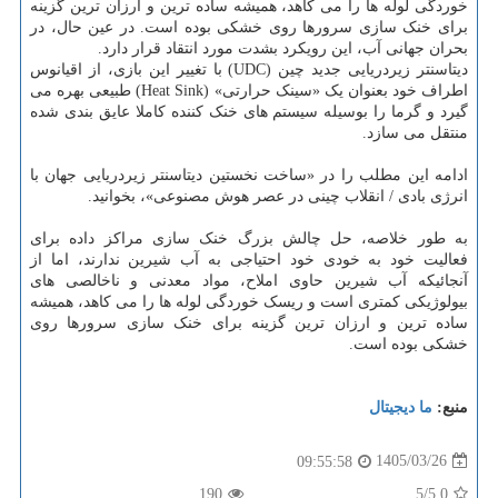
خوردگی لوله ها را می کاهد، همیشه ساده ترین و ارزان ترین گزینه
برای خنک سازی سرورها روی خشکی بوده است. در عین حال، در
بحران جهانی آب، این رویکرد بشدت مورد انتقاد قرار دارد.
دیتاسنتر زیردریایی جدید چین (UDC) با تغییر این بازی، از اقیانوس
اطراف خود بعنوان یک «سینک حرارتی» (Heat Sink) طبیعی بهره می
گیرد و گرما را بوسیله سیستم های خنک کننده کاملا عایق بندی شده
منتقل می سازد.
ادامه این مطلب را در «ساخت نخستین دیتاسنتر زیردریایی جهان با
انرژی بادی / انقلاب چینی در عصر هوش مصنوعی»، بخوانید.
به طور خلاصه، حل چالش بزرگ خنک سازی مراکز داده برای
فعالیت خود به خودی خود احتیاجی به آب شیرین ندارند، اما از
آنجائیکه آب شیرین حاوی املاح، مواد معدنی و ناخالصی های
بیولوژیکی کمتری است و ریسک خوردگی لوله ها را می کاهد، همیشه
ساده ترین و ارزان ترین گزینه برای خنک سازی سرورها روی
خشکی بوده است.
منبع:
ما دیجیتال
1405/03/26
09:55:58
190
/5
5.0