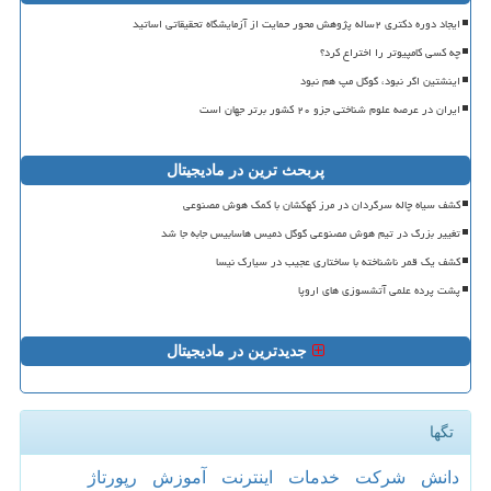
ایجاد دوره دکتری ۲ساله پژوهش محور حمایت از آزمایشگاه تحقیقاتی اساتید
چه کسی کامپیوتر را اختراع کرد؟
اینشتین اگر نبود، گوگل مپ هم نبود
ایران در عرصه علوم شناختی جزو ۲۰ کشور برتر جهان است
پربحث ترین در مادیجیتال
کشف سیاه چاله سرگردان در مرز کهکشان با کمک هوش مصنوعی
تغییر بزرگ در تیم هوش مصنوعی گوگل دمیس هاسابیس جابه جا شد
کشف یک قمر ناشناخته با ساختاری عجیب در سیارک نیسا
پشت پرده علمی آتشسوزی های اروپا
جدیدترین در مادیجیتال
تگها
دانش
شركت
خدمات
اینترنت
آموزش
رپورتاژ