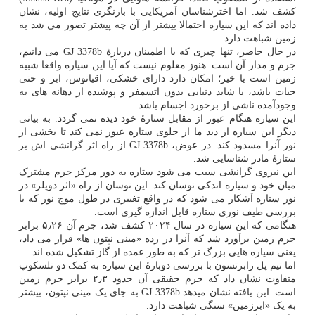
کشف شد. اما اخترشناسان آمریکایی با بازنگری نتایج اولیه، نشان
داده اند که این سیاره احتمالا بیشتر از آن چه پیشتر تصور می شد به
زمین شباهت دارد.
در حال حاضر، تنها چیزی که با اطمینان دربارهٔ GJ 3378b می دانیم،
جرم و مدار آن است. هنوز معلوم نیست که آیا این سیاره واقعا شبیه
زمین است یا خیر؛ امکان دارد دارای خشکی، اقیانوس، ابر و حتی
حیات باشد، یا شاید دنیایی بدون اتسمفر و پوشیده از دهانه های به
وجودآمده ناشی از برخورد اجسام باشد.
این سیاره هنگام عبور از مقابل ستارهٔ خود دیده نمی گردد. به بیانی
دیگر این سیاره از دید ما از جلوی ستاره عبور نمی کند تا بخشی از
نور آنرا مسدود کند. در عوض، GJ 3378b از راه اثر گرانشی اش بر
ستارهٔ مادر شناسایی شد.
این نیروی گرانشی سبب می شود ستاره به دور مرکز جرم مشترک
میان خود و سیاره اندکی نوسان کند. این نوسان از راه «اثر دوپلر» در
نور ستاره آشکار می شود که در واقع تغییری در طول موج نور که با
بررسی طیف نوری ستاره قابل اندازه گیری است.
هنگامی که این سیاره در سال ۲۰۲۴ کشف شد، جرم آن ۵٫۲۶ برابر
جرم زمین برآورد شد که آنرا در رده «مینی نپتون ها» قرار می داد،
یعنی سیاره هایی بزرگ تر که به طور عمده از گاز تشکیل شده اند.
اما تیم پل رابرتسون با بررسی دوبارهٔ این سیاره به کمک دو تلسکوپ
متفاوت نشان داد که جرم حقیقی آن حدود ۲٫۳ برابر جرم زمین
است. این یافته نشان میدهد GJ 3378b به جای یک مینی نپتون، بیشتر
به یک «ابرزمین» سنگی شباهت دارد.