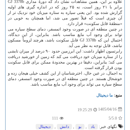
علاوه بر این، همین مشاهدات نشان داد که دورهٔ مداری GJ 3378b
برابر با ۲۱ روز است، نه ۲۵ روز که در اندازه گیری های اولیه
گزارش شده بود. این یعنی سیاره به ستاره میزبان خود نزدیک تر از
آن چیزی است که قبلاً تصور می شد، اما همچنان به خوبی در
«منطقهٔ قابل سکونت» قرار دارد.
در چنین منطقه ای در صورت وجود اتمسفر، دمای سطح سیاره می
تواند برای وجود آب مایع مناسب باشد. بنابراین، از این دیدگاه،
احتمال این که GJ 3378b قابل سکونت باشد، هرچند لزوماً مسکون
نباشد، قابل توجه به نظر می آید.
رابرتسون اظهار داشت: این ابرزمین حدود ۹۰ درصد از میزان تابشی
را از ستاره میزبان خود دریافت می کند که زمین از خورشید دریافت
می کند؛ بنابراین، دقیقا در بهترین محدودهٔ ممکن برای قابل سکونت
بودن قرار گرفته است.
به اجمال، در عین حال، اخترشناسان از این کشف خیلی هیجان زده و
خوشحال هستند. در چنین منطقه ای در صورت وجود اتمسفر، دمای
سطح سیاره می تواند برای وجود آب مایع مناسب باشد.
منبع:
ما دیجیتال
1405/04/16
19:25:29
111
/5
5.0
تگهای خبر:
باد
,
بو
,
دانش
,
دیجیتال