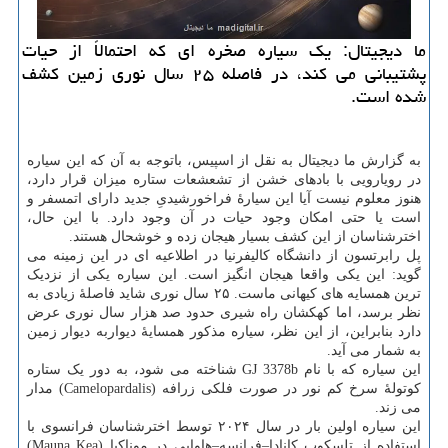
ما دیجیتال: یک سیاره صخره ای که احتمالاً از حیات
پشتیبانی می کند، در فاصله ۲۵ سال نوری زمین کشف
شده است.
به گزارش ما دیجیتال به نقل از اسپیس، باتوجه به آن که این سیاره
در رویارویی با بادهای خشن از تشعشعات ستاره میزان قرار دارد،
هنوز معلوم نیست آیا این سیارهٔ فراخورشیدیِ جدید دارای اتمسفر و
است یا حتی امکان وجود حیات در آن وجود دارد. با این حال،
اخترشناسان از این کشف بسیار هیجان زده و خوشحال هستند.
پل رابرتسون از دانشگاه کالیفرنیا در اطلاعیه ای در این زمینه می
گوید: این یکی واقعا هیجان انگیز است. این سیاره یکی از نزدیک
ترین همسایه های کیهانی ماست. ۲۵ سال نوری شاید فاصلهٔ زیادی به
نظر برسد، اما کهکشان راه شیری حدود صد هزار سال نوری عرض
دارد بنابراین، از این نظر، سیاره مذکور همسایهٔ دیواربه دیوار زمین
به شمار می آید.
این سیاره که با نام GJ 3378b شناخته می شود، به دور یک ستاره
کوتولهٔ سرخ کم نور در صورت فلکی زرافه (Camelopardalis) مدار
می زند.
این سیاره اولین بار در سال ۲۰۲۴ توسط اخترشناسان فرانسوی با
استفاده از تلسکوپ کانادا–فرانسه–هاوایی در موناکیا (Mauna Kea)