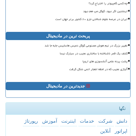
چه کسی کامپیوتر را اختراع کرد؟
اینشتین اگر نبود، گوگل مپ هم نبود
ایران در عرصه علوم شناختی جزو ۲۰ کشور برتر جهان است
پربحث ترین در مادیجیتال
تغییر بزرگ در تیم هوش مصنوعی گوگل دمیس هاسابیس جابه جا شد
کشف یک قمر ناشناخته با ساختاری عجیب در سیارک نیسا
پشت پرده علمی آتشسوزی های اروپا
آلیاژی عجیب که در لحظه انفجار اتمی شکل گرفت
جدیدترین در مادیجیتال
تگها
دانش
شركت
خدمات
اینترنت
آموزش
رپورتاژ
اپراتور
آنلاین