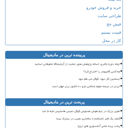
خرید و فروش خودرو
طراحی سایت
فیش حج
قیمت بیسیم
کار در محل
پربیننده ترین در مادیجیتال
ایجاد دوره دکتری ۲ساله پژوهش محور حمایت از آزمایشگاه تحقیقاتی اساتید
چه کسی کامپیوتر را اختراع کرد؟
اینشتین اگر نبود، گوگل مپ هم نبود
ایران در عرصه علوم شناختی جزو ۲۰ کشور برتر جهان است
پربحث ترین در مادیجیتال
تغییر بزرگ در تیم هوش مصنوعی گوگل دمیس هاسابیس جابه جا شد
کشف یک قمر ناشناخته با ساختاری عجیب در سیارک نیسا
پشت پرده علمی آتشسوزی های اروپا