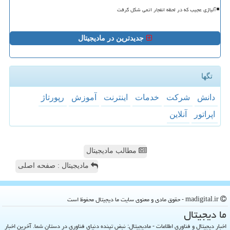
آلیاژی عجیب که در لحظه انفجار اتمی شکل گرفت
جدیدترین در مادیجیتال
تگها
دانش
شركت
خدمات
اینترنت
آموزش
رپورتاژ
اپراتور
آنلاین
مطالب مادیجیتال
مادیجیتال : صفحه اصلی
madigital.ir - حقوق مادی و معنوی سایت ما دیجیتال محفوظ است
ما دیجیتال
اخبار دیجیتال و فناوری اطلاعات - مادیجیتال: نبض تپنده دنیای فناوری در دستان شما. آخرین اخبار