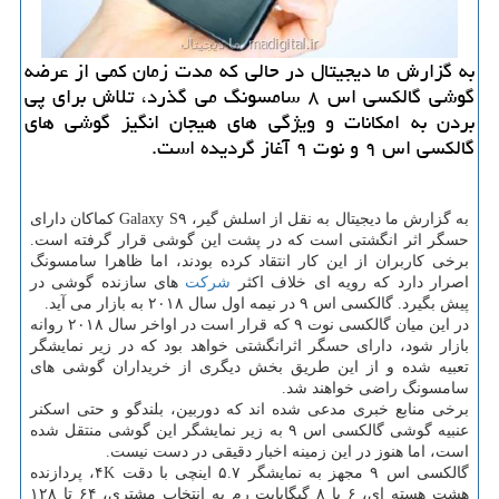
به گزارش ما دیجیتال در حالی كه مدت زمان كمی از عرضه
گوشی گالكسی اس ۸ سامسونگ می گذرد، تلاش برای پی
بردن به امكانات و ویژگی های هیجان انگیز گوشی های
گالكسی اس ۹ و نوت ۹ آغاز گردیده است.
به گزارش ما دیجیتال به نقل از اسلش گیر، Galaxy S۹ كماكان دارای
حسگر اثر انگشتی است كه در پشت این گوشی قرار گرفته است.
برخی كاربران از این كار انتقاد كرده بودند، اما ظاهرا سامسونگ
اصرار دارد كه رویه ای خلاف اكثر
شركت
های سازنده گوشی در
پیش بگیرد. گالكسی اس ۹ در نیمه اول سال ۲۰۱۸ به بازار می آید.
در این میان گالكسی نوت ۹ كه قرار است در اواخر سال ۲۰۱۸ روانه
بازار شود، دارای حسگر اثرانگشتی خواهد بود كه در زیر نمایشگر
تعبیه شده و از این طریق بخش دیگری از خریداران گوشی های
سامسونگ راضی خواهند شد.
برخی منابع خبری مدعی شده اند كه دوربین، بلندگو و حتی اسكنر
عنبیه گوشی گالكسی اس ۹ به زیر نمایشگر این گوشی منتقل شده
است، اما هنوز در این زمینه اخبار دقیقی در دست نیست.
گالكسی اس ۹ مجهز به نمایشگر ۵.۷ اینچی با دقت ۴K، پردازنده
هشت هسته ای، ۶ یا ۸ گیگابایت رم به انتخاب مشتری، ۶۴ تا ۱۲۸