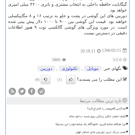
گیگابایت حافظه داخلی به انتخاب مشتری و باتری ۴۲۰۰ میلی امپری
خواهد بود.
دوربین های این گوشی در پشت و جلو به ترتیب ۱۶ و ۸ مگاپیكسلی
خواهند بود. قیمت این گوشی بین ۹۰۰ تا ۱۰۰۰ دلار پیش بینی شده
است. در مورد ویژگی های گوشی گالكسی نوت ۹ هنوز اطلاعات
دقیقی در دسترس نیست.
1396/05/15
20:18:21
5869
/5
5.0
تگهای خبر:
موبایل
,
تكنولوژی
,
دوربین
این مطلب را می پسندید؟
(0)
(1)
تازه ترین مطالب مرتبط
چه کسی کامپیوتر را اختراع کرد؟
کشف اعجاب انگیز زندگی روی جسد ۵۳۰۰ ساله
چرا هنگام نشانه گیری، ناخودآگاه یک چشم خودرا می بندیم؟
نصب بزرگ ترین توربین بادی شناور جهان