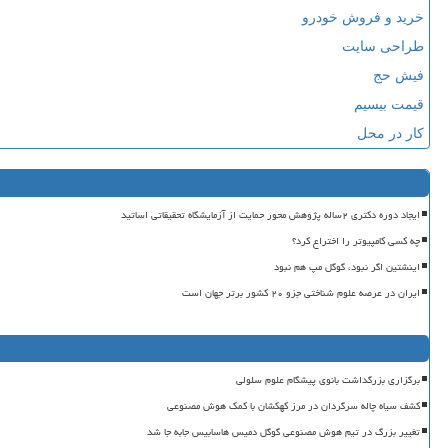
خرید و فروش خودرو
طراحی سایت
فیش حج
قیمت بیسیم
کار در محل
ایجاد دوره دکتری ۲ساله پژوهش محور حمایت از آزمایشگاه تحقیقاتی اساتید
چه کسی کامپیوتر را اختراع کرد؟
اینشتین اگر نبود، گوگل مپ هم نبود
ایران در عرصه علوم شناختی جزو ۲۰ کشور برتر جهان است
برگزاری بزرگداشت بانوی پیشگام علوم سلولی
کشف سیاه چاله سرگردان در مرز کهکشان با کمک هوش مصنوعی
تغییر بزرگ در تیم هوش مصنوعی گوگل دمیس هاسابیس جابه جا شد