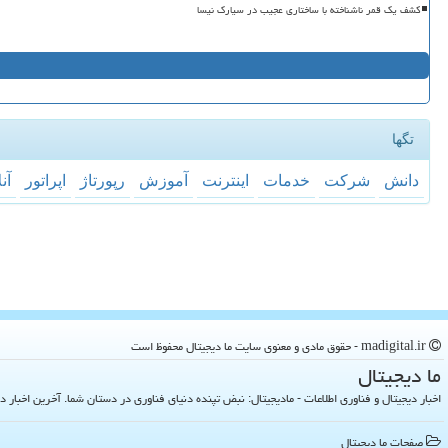
کشف یک قمر ناشناخته با ساختاری عجیب در سیارک نیسا
تگها
دانش
شركت
خدمات
اینترنت
آموزش
رپورتاژ
اپراتور
آن
madigital.ir - حقوق مادی و معنوی سایت ما دیجیتال محفوظ است
ما دیجیتال
اخبار دیجیتال و فناوری اطلاعات - مادیجیتال: نبض تپنده دنیای فناوری در دستان شما. آخرین اخبار دنیای تکنولوژی 
صفحات ما دیجیتال