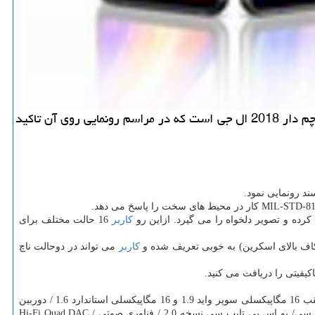
ما دیجیتال: دوربین مجهز به هوش مصنوعی، نمایشگر فوق باكیفیت، صدای عالی و جدیدترین پردازنده، خصوصیت های برجسته پرچم دار 2018 ال جی است كه در مراسم رونمایی روی آن تاكید
كاربر
16 حالت مختلف برای
كاربر
می تواند در دوحالت ناچ
پردازنده اسنپ دراگون 845 / نمایشگر 6.1 QHD سوپر برایت / مدل 4 گیگ رم با 64 گیگ حافظه / مدل 6 گیگ رم با 128 گیگ حافظه داخلی / دوربین عقب 16 مگاپیكسلی سوپر واید 1.9 و 16 مگاپیكسلی استاندارد 1.6 / دوربین
سلفی 8 واید / باتری 3000 میلی آمپر ساعت / اندروید اوریو 8.0 / اندازه: 153.2 در 71.9 در 7.9 میلی متر / وزن 162 گرم / وای فای / بلوتوث 5 / ان اف سی/ یو اس بی تایپ سی نسخه 2.0 / فناوری صوتی Hi-Fi Quad DAC /