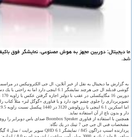
شد.
به گزارش ما دیجیتال به نقل از خبر آنلاین، ال جی الكترونیكس در مراسمی رسمی در نیویورك گوشی LG G7 ThinQ خویش 
گوشی قدبلند ال جی هرچند نمایشگر 6.1 اینچی دارد اما به راحتی با یك دست قابل استفاده بوده و با استاندارد ضد آب و غبار IP68 و استاندارد نظامی MIL-STD-810G كار در محیط های سخت را پاسخ می دهد.
دوربین 16 مگاپیكسلی در عقب با دولنز اجازه گرفتن عكس با زاویه 170 درجه را فراهم می كند و با تجهیز به هوش مصنوعی روی شیء موردنظر زوم كرده و تصویر دلخواه را می گیرد. ازاین رو
تصویربرداری را جلوی چشم خود دارد و با فناوری «گوگل لنز» مثلاً كتاب را
اما اسكرین 6.1 اینچی با رزولوشن 3120 در 1440 پیكسل نسبت زاویه 19.5: 9 را داده و 50 درصد لاغرتر از جی 6 خودنمایی می كند. نمایشگر ناچ دار(شكاف بالای اسكرین) به خوبی تعریف شده و
دار و بدون ناچ از آن استفاده نماید.
همچنین با استفاده از فناوری Boombox Speaker صدای باس دوبرابر را روی گوشی احساس خواهید كرد و با فناوری DTS: X صدای سه بعدی فوق العاده باكیفیتی را دریافت می كنید.
مشخصات فنی ال جی جی 7 تینك در یك نگاه: