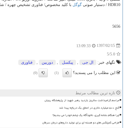
HDR10 / دستیار صوتی
گوگل
با كلید مخصوص/ فناوری تشخیص چهره / شارژ سریع 3.0 / 
5656
1397/02/15
13:09:33
/5
5.0
تگهای خبر:
ال جی
,
پیكسل
,
دوربین
,
فناوری
این مطلب را می پسندید؟
(0)
(1)
تازه ترین مطالب مرتبط
مراسم گرامیداشت سالروز بازدید رهبر شهید از پژوهشگاه رویان
گنج ۵۰۰ میلیارد دلاری در اعماق یک دریاچه پیدا شد
چرا هنگام نشانه گیری، ناخودآگاه یک چشم خودرا می بندیم؟
طراحی کمپلکس های دو هسته ای برای تولید داروهای درمان سرطان