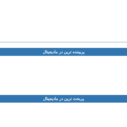
پربیننده ترین در مادیجیتال
پربحث ترین در مادیجیتال