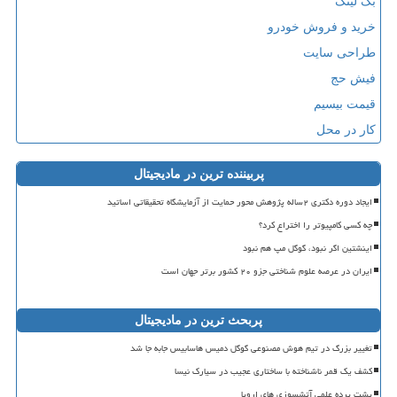
بک لینک
خرید و فروش خودرو
طراحی سایت
فیش حج
قیمت بیسیم
کار در محل
پربیننده ترین در مادیجیتال
ایجاد دوره دکتری ۲ساله پژوهش محور حمایت از آزمایشگاه تحقیقاتی اساتید
چه کسی کامپیوتر را اختراع کرد؟
اینشتین اگر نبود، گوگل مپ هم نبود
ایران در عرصه علوم شناختی جزو ۲۰ کشور برتر جهان است
پربحث ترین در مادیجیتال
تغییر بزرگ در تیم هوش مصنوعی گوگل دمیس هاسابیس جابه جا شد
کشف یک قمر ناشناخته با ساختاری عجیب در سیارک نیسا
پشت پرده علمی آتشسوزی های اروپا