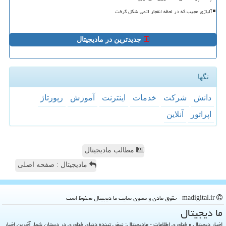
آلیاژی عجیب که در لحظه انفجار اتمی شکل گرفت
جدیدترین در مادیجیتال
تگها
دانش
شركت
خدمات
اینترنت
آموزش
رپورتاژ
اپراتور
آنلاین
مطالب مادیجیتال
مادیجیتال : صفحه اصلی
madigital.ir - حقوق مادی و معنوی سایت ما دیجیتال محفوظ است
ما دیجیتال
اخبار دیجیتال و فناوری اطلاعات - مادیجیتال: نبض تپنده دنیای فناوری در دستان شما. آخرین اخبار