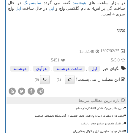
در بازار ساعت های
هوشمند
گفته می گردد
سامسونگ
در حال
ساخت گی یر اس4 به نام گلكسی واچ و
اپل
در حال ساخت
اپل
واچ
سری 4 است.
5656
1397/02/25
15:32:40
5451
/5
5.0
تگهای خبر:
اپل
,
ساعت هوشمند
,
هوآوی
,
هوشمند
این مطلب را می پسندید؟
(0)
(1)
تازه ترین مطالب مرتبط
دلیل جالب چروک شدن انگشتان در حمام
ایجاد دوره دکتری ۲ساله پژوهش محور حمایت از آزمایشگاه تحقیقاتی اساتید
ترافیک عادی در بیشتر معابر پایتخت
اخطار تهدید سایبری اپل و گوگل به کاربران