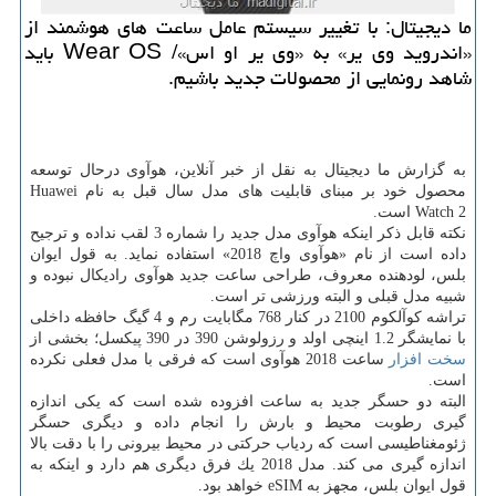
ما دیجیتال: با تغییر سیستم عامل ساعت های هوشمند از
«اندروید وی یر» به «وی یر او اس»/ Wear OS باید
شاهد رونمایی از محصولات جدید باشیم.
به گزارش ما دیجیتال به نقل از خبر آنلاین، هوآوی درحال توسعه
محصول خود بر مبنای قابلیت های مدل سال قبل به نام Huawei
Watch 2 است.
نكته قابل ذكر اینكه هوآوی مدل جدید را شماره 3 لقب نداده و ترجیح
داده است از نام «هوآوی واچ 2018» استفاده نماید. به قول ایوان
بلس، لودهنده معروف، طراحی ساعت جدید هوآوی رادیكال نبوده و
شبیه مدل قبلی و البته ورزشی تر است.
تراشه كوآلكوم 2100 در كنار 768 مگابایت رم و 4 گیگ حافظه داخلی
با نمایشگر 1.2 اینچی اولد و رزولوشن 390 در 390 پیكسل؛ بخشی از
سخت افزار
ساعت 2018 هوآوی است كه فرقی با مدل فعلی نكرده
است.
البته دو حسگر جدید به ساعت افزوده شده است كه یكی اندازه
گیری رطوبت محیط و بارش را انجام داده و دیگری حسگر
ژئومغناطیسی است كه ردیاب حركتی در محیط بیرونی را با دقت بالا
اندازه گیری می كند. مدل 2018 یك فرق دیگری هم دارد و اینكه به
قول ایوان بلس، مجهز به eSIM خواهد بود.