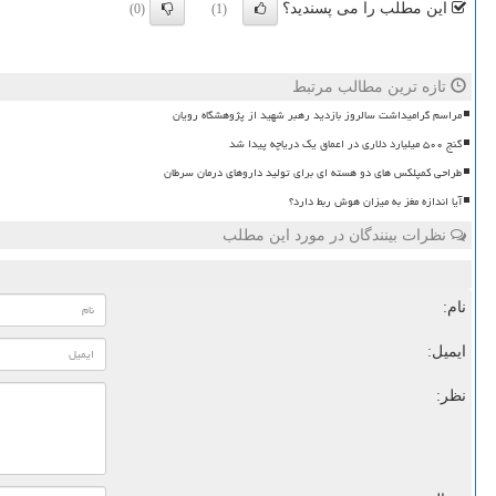
این مطلب را می پسندید؟
(0)
(1)
تازه ترین مطالب مرتبط
مراسم گرامیداشت سالروز بازدید رهبر شهید از پژوهشگاه رویان
گنج ۵۰۰ میلیارد دلاری در اعماق یک دریاچه پیدا شد
طراحی کمپلکس های دو هسته ای برای تولید داروهای درمان سرطان
آیا اندازه مغز به میزان هوش ربط دارد؟
نظرات بینندگان در مورد این مطلب
نام:
ایمیل:
نظر: