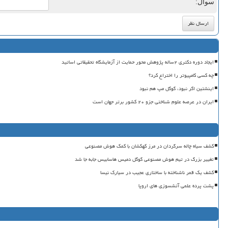
سوال:
ایجاد دوره دکتری ۲ساله پژوهش محور حمایت از آزمایشگاه تحقیقاتی اساتید
چه کسی کامپیوتر را اختراع کرد؟
اینشتین اگر نبود، گوگل مپ هم نبود
ایران در عرصه علوم شناختی جزو ۲۰ کشور برتر جهان است
کشف سیاه چاله سرگردان در مرز کهکشان با کمک هوش مصنوعی
تغییر بزرگ در تیم هوش مصنوعی گوگل دمیس هاسابیس جابه جا شد
کشف یک قمر ناشناخته با ساختاری عجیب در سیارک نیسا
پشت پرده علمی آتشسوزی های اروپا