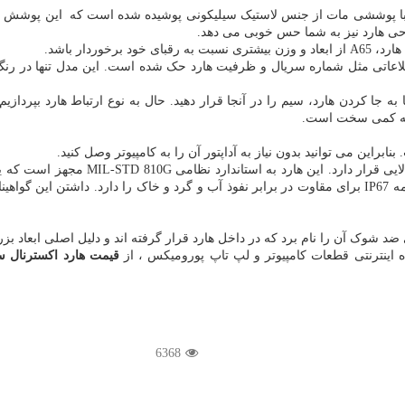
ن با پوششی مات از جنس لاستیک سیلیکونی پوشیده شده است که این پوشش ع
حی هارد نیز به شما حس خوبی می دهد
.
هارد،
A65
از ابعاد و وزن بیشتری نسبت به رقبای خود برخوردار باشد.
طلاعاتی مثل شماره سریال و ظرفیت هارد حک شده است. این مدل تنها در رنگ 
جا کردن هارد، سیم را در آنجا قرار دهید. حال به نوع ارتباط هارد بپردازیم
 که کمی سخت است.
بنابراین می توانید بدون نیاز به آداپتور آن را به کامپیوتر وصل کنید
.
ی قرار دارد. این هارد به استاندارد نظامی
MIL-STD 810G
ه
IP67
د شوک آن را نام برد که در داخل هارد قرار گرفته اند و دلیل اصلی ابعاد ب
 اینترنتی قطعات کامپیوتر و لپ تاپ پورومیکس ، از
قیمت هارد اکسترنال سی
6368