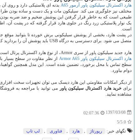
هارد اکسترنال سیلیکون پاور آرمور
A65
بدنه ای پلاستیکی دارد و روی آ
مختلف نیز جلوگیری می کند. سیلیکون مات و یک دست و ساده بودن طرا
طبیعی است که به خاطر قرار گرفتن این پوشش ضخیم و ضد ضربه بودن 
یک نوار پلاستیکی زرد رنگ در جلوی هارد قرار گرفته که در پشت آن، ا
است.
در پشت هارد، بخشی از پوشش سیلیکونی برش خورده تا بتوانید موقع جا به 
متصل می شود. برای دسترسی به درگاه
USB
باید پوشش آن را بردارید
هارد جدید سیلیکون پاور از سری
Armor
، از نوع هارد اکسترنال پرتال است. 
هارد اکسترنال سیلیکون پاور
Armor A65
از نظر مقاوت در سطح بسیار بالای
سطح تماس با محل برخورد، تضمین شده است. این مدل همچنین گواهینام
دوام بیاورد
.
از دیگر امکانات مقاومتی این هارد دیسک می توان تجهیزات سخت افزاری ض
برای
خرید هارد اکسترنال سیلیکون پاور
می توانید با مراجعه به فروشگاه
مشاهده نمایید.
1397/03/08
02:07:36
/5
5.0
تگهای خبر:
رپورتاژ
,
هارد
,
فناوری
,
لپ تاپ