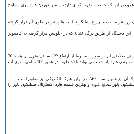
لاوه بر این که خاصیت ضربه گیری دارد، از سر خوردن هارد روی سطوح
زرد عرضه شده. چراغ نشانگر فعالیت هارد نیز در جلوی آن قرار گرفته
. این دستگاه از طریق درگاه
USB
که در جلویش قرار گرفته به کامپیوتر
مجهز است که یعنی سلامتی آن در صورت سقوط از ارتفاع 122 سانتی متری آن هم با 26
برای مقاوت در برابر نفوذ آب و گرد و خاک را دارد. داشتن این گواهینامه یعنی هارد یاد شده می تواند تا 30 دقیقه در عمق 100 سانتی متری آب
زرگ آن نیز همین است
. A65
در برابر شوک الکتریکی نیز مقاوم است
.
لیکون پاور
مطلع شوید و
بهترین قیمت هارد اکسترنال سیلیکون پاور
را