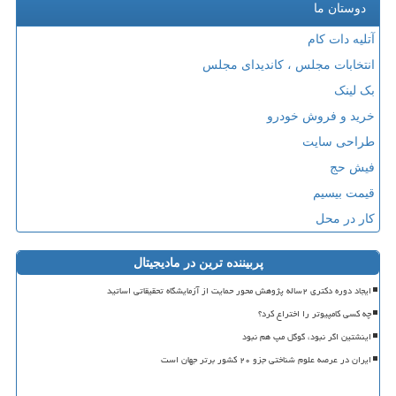
دوستان ما
آتلیه دات کام
انتخابات مجلس ، کاندیدای مجلس
بک لینک
خرید و فروش خودرو
طراحی سایت
فیش حج
قیمت بیسیم
کار در محل
پربیننده ترین در مادیجیتال
ایجاد دوره دکتری ۲ساله پژوهش محور حمایت از آزمایشگاه تحقیقاتی اساتید
چه کسی کامپیوتر را اختراع کرد؟
اینشتین اگر نبود، گوگل مپ هم نبود
ایران در عرصه علوم شناختی جزو ۲۰ کشور برتر جهان است