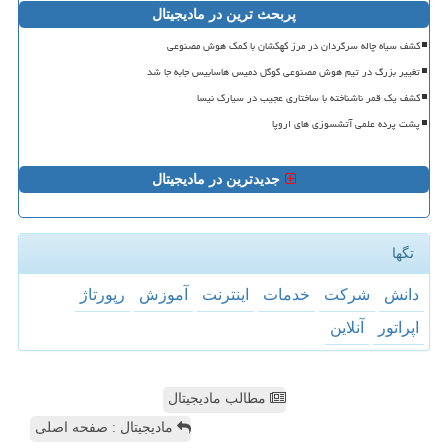
پربحث ترین در مادیجیتال
کشف سیاه چاله سرگردان در مرز کهکشان با کمک هوش مصنوعی
تغییر بزرگ در تیم هوش مصنوعی گوگل دمیس هاسابیس جابه جا شد
کشف یک قمر ناشناخته با ساختاری عجیب در سیارک نیسا
پشت پرده علمی آتشسوزی های اروپا
جدیدترین در مادیجیتال
تگها
دانش
شركت
خدمات
اینترنت
آموزش
رپورتاژ
اپراتور
آنلاین
مطالب مادیجیتال
مادیجیتال : صفحه اصلی