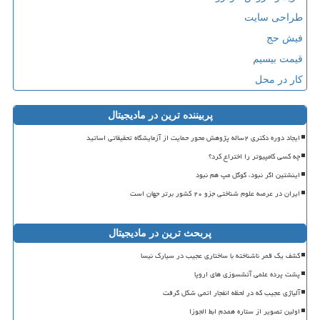
طراحی سایت
فیش حج
قیمت بیسیم
کار در محل
پربیننده ترین در مادیجیتال
ایجاد دوره دکتری ۲ساله پژوهش محور حمایت از آزمایشگاه تحقیقاتی اساتید
چه کسی کامپیوتر را اختراع کرد؟
اینشتین اگر نبود، گوگل مپ هم نبود
ایران در عرصه علوم شناختی جزو ۲۰ کشور برتر جهان است
پربحث ترین در مادیجیتال
کشف یک قمر ناشناخته با ساختاری عجیب در سیارک نیسا
پشت پرده علمی آتشسوزی های اروپا
آلیاژی عجیب که در لحظه انفجار اتمی شکل گرفت
اولین تصویر از ستاره همدم ابط الجوزا