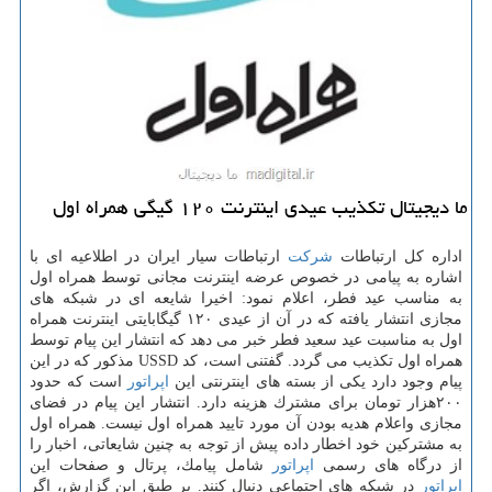
ما دیجیتال تكذیب عیدی اینترنت ۱۲۰ گیگی همراه اول
اداره كل ارتباطات
شركت
ارتباطات سیار ایران در اطلاعیه ای با
اشاره به پیامی در خصوص عرضه اینترنت مجانی توسط همراه اول
به مناسب عید فطر، اعلام نمود: اخیرا شایعه ای در شبكه های
مجازی انتشار یافته كه در آن از عیدی ۱۲۰ گیگابایتی اینترنت همراه
اول به مناسبت عید سعید فطر خبر می دهد كه انتشار این پیام توسط
همراه اول تكذیب می گردد. گفتنی است، كد USSD مذكور كه در این
پیام وجود دارد یكی از بسته های اینترنتی این
اپراتور
است كه حدود
۲۰۰هزار تومان برای مشترك هزینه دارد. انتشار این پیام در فضای
مجازی واعلام هدیه بودن آن مورد تایید همراه اول نیست. همراه اول
به مشتركین خود اخطار داده پیش از توجه به چنین شایعاتی، اخبار را
از درگاه های رسمی
اپراتور
شامل پیامك، پرتال و صفحات این
اپراتور
در شبكه های اجتماعی دنبال كنند. بر طبق این گزارش، اگر