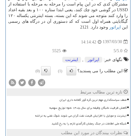
مشتركان كدی كه در این پیام است را مرحله به مرحله با استفاده از
USSD در گوشی خود چك كنند، یعنی ابتدا ستاره ۱۰۰ و بعد بقیه اعداد
را وارد كنند متوجه می شوند كه این بسته، بسته اینترنتی یكساله ۱۲۰
گیگابایتی همراه اول است كه كد دستوری آن در درگاه های رسمی
این
اپراتور
وجود دارد. 2121
1397/03/30
14:14:42
5525
/5
5.0
تگهای خبر:
اپراتور
,
اینترنت
این مطلب را می پسندید؟
(0)
(1)
تازه ترین مطالب مرتبط
ضعف سیاستگذاری مهم ترین گره کور گلخانه داری ایران
کاهش ظرفیت نخبگان وظیفه برای سال ۱۴۰۵ نحوه توزیع سهمیه
اینترنت و موبایل با افزایش قیمت نفت گران می شوند شوک نفتی به تراشه
شبکه ملی اطلاعات در جنگ رمضان کارآمدی لازم را به رخ کشید
نظرات بینندگان در مورد این مطلب