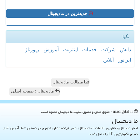
جدیدترین در مادیجیتال
تگها
دانش
شركت
خدمات
اینترنت
آموزش
رپورتاژ
اپراتور
آنلاین
مطالب مادیجیتال
مادیجیتال : صفحه اصلی
madigital.ir - حقوق مادی و معنوی سایت ما دیجیتال محفوظ است
ما دیجیتال
اخبار دیجیتال و فناوری اطلاعات - مادیجیتال: نبض تپنده دنیای فناوری در دستان شما. آخرین اخبار
دنیای تکنولوژی و IT را دنبال کنید