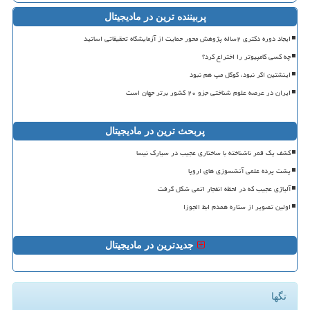
پربیننده ترین در مادیجیتال
ایجاد دوره دکتری ۲ساله پژوهش محور حمایت از آزمایشگاه تحقیقاتی اساتید
چه کسی کامپیوتر را اختراع کرد؟
اینشتین اگر نبود، گوگل مپ هم نبود
ایران در عرصه علوم شناختی جزو ۲۰ کشور برتر جهان است
پربحث ترین در مادیجیتال
کشف یک قمر ناشناخته با ساختاری عجیب در سیارک نیسا
پشت پرده علمی آتشسوزی های اروپا
آلیاژی عجیب که در لحظه انفجار اتمی شکل گرفت
اولین تصویر از ستاره همدم ابط الجوزا
جدیدترین در مادیجیتال
تگها