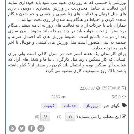
ورزشی یا جسمی که به زور زدن تعبیه می شود باید خودداری نمایند
این فعالیت ها شامل محدودیت در ورزش بدنسازی ، دویدن ، بازی
های مثل فوتبال و فعالیت های زنانشویی و جنسی و خم شدن هنگام
سجده کردن و احتیاط در هنگام بلند شدن از روی تخت میباشد .
بیماران باید با حرکات آرام به فعالیت های روزانه ادامه بدهند . هنگام
برخاستن از تخت خواب باید در چند مرحله بلند بشوند . بدن سازی
بعد از دو ماه بلامانع است . طبیعتا ورزش های که احتمال ضربه و
صدمه به بینی متصور است مثل ورزش های کشتی و فوتبال تا اخر
عمر محدودیت دارد.
برای کارمندان یک هفته استراحت در منزل کافی است ولی برای
کسانی که کار سنگین دارند مثل کارگران ، بنا ها و شغل های آزاد که
فعالیت آنها سنگین بوده و احتمال بلند کردن بار بیشتر از 5 کیلو داشته
باشند تا 20 روز ممنوعیت کاری توصیه می گردد.
1397/04/18
22:06:37
5286
/5
5.0
تگهای خبر:
رپورتاژ
,
خدمات
,
كیفیت
این مطلب را می پسندید؟
(0)
(1)