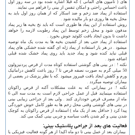
های ( تامپون های المانی ) که قبلا اشاره شده بود در سه روز اول
باعث احساس راحتی و امکان تنفس از بینی را فراهم می نمایند.
استفاده از پماد ضد زخم و ضد اسکار که از همان روز اول باید به
محل بخیه ها روزی دو بار مالیده شود .
روش استفاده از این پماد ها طوری است که باید نخ بخیه ها زیر پماد
مدفون شود و محل زخم توسط این پماد رطوبت لازمه را خواهد
داشت تا بدون ایجاد بافت کلوئید جوش بخورد .
استفاده از پماد حتی بعد از کشیدن بخیه ها به مدت یک ماه توصیه
میشود . در هر بار استفاده از پماد ژله ای گفته شده خشکی های پماد
قبلی نباید کنده شود و پماد جدید باید روی پماد خشک شده قبلی
اضافه شود .
نکته ! : در بینی های گوشتی استفاده کوتاه مدت از قرص پردنیزولون
50 میلی گرم به صورت نصفه قرص تا 7 روز باعث کاهش دراماتیک
ورم و کاهش ایجاد بافت فیبروز میشود .که با نظر پزشک در بعضی از
بیماران توصیه میگردد .
نکته !: در بیمارانی که به علت مشکلات آکنه از قرص راکوتان
استفاده مینمایند قبل از عمل جراحی لازم است به مدت سه الی 6
ماه از مصرف قرص خودداری کنند . ولی بعد از جراحی زیبایی بینی
در بینی های گوشتی وقتی محل زخم ها به طور کامل خوش خوردگی
پیدا کرد ( حداقل بعد از یک ماه ) استفاده از قرص راکوتان به کوچک
شدن بینی و کم شدن بافت سباسه و چربی بینی کمک می کند.
فعالیت های بعد از جراحی پلاستیک بینی:
بیماران بعد از عمل بینی تا دو ماه اکیدا از هر گونه فعالیت فیزیکی یا