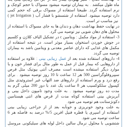
ماه طول میکشد . به بیماران توصیه میشود مسواک با حجم کوچک و
نرم استفاده گردد. طبیعتا استفاده از مسواک برقی که حجم کمی
دارد توصیه میشود. استفاده از شتسشو با فشار آب (
jet Irrigation
)
نیز مناسب تر است.
در نهایت حفظ بهداشت دهان و دندان ها به جای مسواک با استفاده از
محلول های دهان شویی نیز توصیه می گرد.
3- استفاده از مواد مکمل : ویتامین
c
در تشکیل الیاف کلاژن و کلسیم
در جوش خوردن استخوان بسیار موثر است. در نتیجه استفاده از
مکمل های غذایی که دارای عناصر معدنی و ویتامین باشد به بیماران
توصیه می گردد.
4- داروهای استفاده شده بعد از
عمل زیبایی بینی
: علاوه بر استفاده
از داروهایی که بیمار قبل از عمل به طور مثال برای فشار خون و یا
موارد دیگر استفاده میشده است مصرف آنتی بیوتیک مثل قرص
سیپروفلوگزاسین 500 هر 12 ساعت تا 10 روز توصیه میشود . برای
رفع درد و ورم استفاده از داروهای ضد التهاب غیر استروئیدی مثل
کپسول سلکوکسیب هر 8 ساعت یک عدد با دوز 200 میلی گرم به
مدت ده روز توصیه میشود . به علت وجود تامپون داخل بینی و
آبریزش بینی استفاده کوتاه مدت از قرص های انتی هیستامین
دکونژستانت هم توصیه می شود.
به علت وجود خونریزی و خونآبه بعد از از جراحی زیبایی بینی
استفاده از اسپری یا قطره فنیل افرین
%/5
درصد به فاصله هر 6
ساعت توصیه می شود.
شتشویی با محلول نرمال سالین داخل لوله های سیلیکونی مروسل