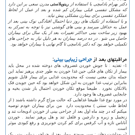
دکتر بهرام بادامچی با استفاده از
رینوپلاستی
مدرن سعی بر این دارد
که مشکل تنفسی قبلی بیماران کم شده و بعد از عمل از لحاظ
عملکرد تنفسی برای بیمارن مشکلی پیش نیاید.
و با استفاده از تکنیک های روز دنیا احتمال افتادگی نوک بینی بعد از
عمل به حداقل میرسد و بینی های گوشتی نیز با توجه به تمرکز به
بهبود زیر ساخت بینی حداکثر تغییرات بعد از یک سال برای بیماران
حاصل می شو . در ده درصد بیماران به هر دلیل نیاز به جراحی های
تکمیلی خواهد بود که دکتر بادامچی تا گام نهایی با بیماران خواهد بود.
مراقبتهای بعد از
جراحی زیبایی بینی
:
1- تغذیه : تا جوش خوردن غضروف های دوخته شده در محل باید
بیمار از تکان های فکی حین غذا خوردن به طور جدی پرهیز نماید این
جمله بدان معنی نیست که محدودیت غذایی برای بیمار قایل شویم
بنابراین ترتیب غذا خوردن به این شکل خواهد بود که حین جویدن فک
بالاتکان نخورد . طبیعتا موقع تکان خوردن احتمال باز شدن بخیه و
جابجایی غضروف ها وجود دارد.
در مورد نوع غذا طبیعتا غذاهایی که حالت مزاج گرم داشته باشند ( از
لحاظ طب سنتی ) محدودیت دارد من برای بیماران خودم توصیه
میکنم که در چند ماه اول بعد از جراحی بینی از خوردن ادویجات تند و
زنجبیل و زیره و دارچین و فلفل تند و هل پرهیز نمایند . خوردن
آناناس تازه و آب کرفس برای کم کردن خونریزی و رفع کبودی موثر
است.
2- بهداشت دهان : سیر بهبودی بیمار بعد از جراحی زیبایی بینی یک