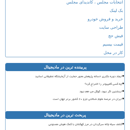
انتخابات مجلس ، کاندیدای مجلس
بک لینک
خرید و فروش خودرو
طراحی سایت
فیش حج
قیمت بیسیم
کار در محل
پربیننده ترین در مادیجیتال
ایجاد دوره دکتری ۲ساله پژوهش محور حمایت از آزمایشگاه تحقیقاتی اساتید
چه کسی کامپیوتر را اختراع کرد؟
اینشتین اگر نبود، گوگل مپ هم نبود
ایران در عرصه علوم شناختی جزو ۲۰ کشور برتر جهان است
پربحث ترین در مادیجیتال
کشف سیاه چاله سرگردان در مرز کهکشان با کمک هوش مصنوعی