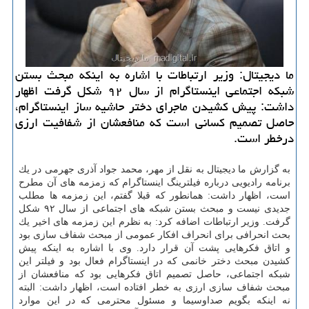
ما دیجیتال: وزیر ارتباطات با اشاره به اینكه مبحث بستن
شبكه اجتماعی اینستاگرام از سال ۹۲ شكل گرفت اظهار
داشت: پیش كشیدن ماجرای دختر حاشیه ساز اینستاگرام،
حاصل تصمیم كسانی است كه منافعشان از شفافیت ارزی
درخطر است.
به گزارش ما دیجیتال به نقل از مهر، محمد جواد آذری جهرمی در یك
برنامه رادیویی درباره فیلترینگ اینستاگرام كه زمزمه های آن مطرح
است، اظهار داشت: همانطور كه قبلا گفتم، این زمزمه ها مطلب
جدیدی نیست و مبحث بستن شبكه های اجتماعی از سال ۹۲ شكل
گرفت. وزیر ارتباطات اضافه كرد: به نظرم این زمزمه های اخیر یك
بحث انحرافی برای انحراف افكار عمومی از مبحث شفاف سازی بود
و اتاق فكرهایی پشت آن قرار دارد. وی با اشاره به اینكه پیش
كشیدن مبحث دختر خانمی كه در اینستاگرام فعال بود و فیلتر این
شبكه اجتماعی، حاصل تصمیم اتاق فكرهایی بود كه منافعشان از
مبحث شفاف سازی ارزی به خطر افتاده است، اظهار داشت: البته
نه اینكه بگویم صداوسیما و مسئول محترمی كه در این موارد