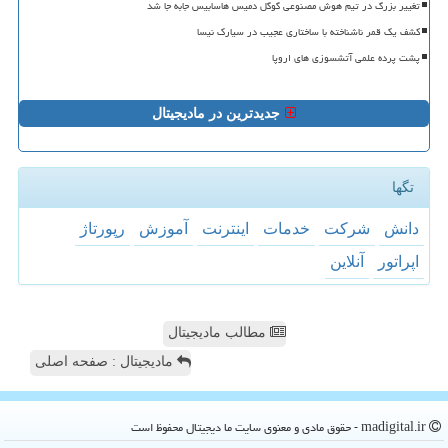
تغییر بزرگ در تیم هوش مصنوعی گوگل دمیس هاسابیس جابه جا شد
کشف یک قمر ناشناخته با ساختاری عجیب در سیارک نیسا
پشت پرده علمی آتشسوزی های اروپا
جدیدترین در مادیجیتال
تگها
دانش
شركت
خدمات
اینترنت
آموزش
رپورتاژ
اپراتور
آنلاین
مطالب مادیجیتال
مادیجیتال : صفحه اصلی
madigital.ir - حقوق مادی و معنوی سایت ما دیجیتال محفوظ است