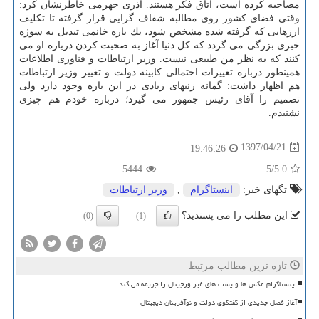
مصاحبه كرده است، اتاق فكر هستند. آذری جهرمی خاطرنشان كرد:
وقتی فضای كشور روی مطالبه شفاف گرایی قرار گرفته تا تكلیف
ارزهایی كه گرفته شده مشخص شود، یك باره خانمی تبدیل به سوژه
خبری بزرگی می گردد كه كل دنیا آغاز به صحبت كردن درباره او می
كنند كه به نظر من طبیعی نیست. وزیر ارتباطات و فناوری اطلاعات
همینطور درباره تغییرات احتمالی كابینه دولت و تغییر وزیر ارتباطات
هم اظهار داشت: گمانه زنیهای زیادی در این باره وجود دارد ولی
تصمیم را آقای رئیس جمهور می گیرد؛ درباره خودم هم چیزی
نشنیدم.
1397/04/21
19:46:26
5444
/5
5.0
تگهای خبر:
اینستاگرام
,
وزیر ارتباطات
این مطلب را می پسندید؟
(0)
(1)
تازه ترین مطالب مرتبط
اینستاگرام عکس ها و پست های غیراورجینال را جریمه می کند
آغاز فصل جدیدی از گفتگوی دولت و نوآفرینان دیجیتال