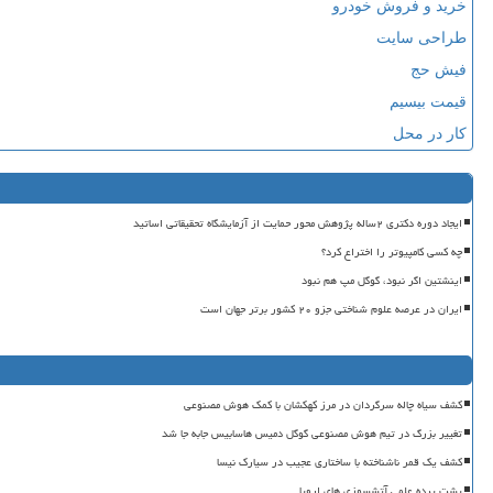
خرید و فروش خودرو
طراحی سایت
فیش حج
قیمت بیسیم
کار در محل
ایجاد دوره دکتری ۲ساله پژوهش محور حمایت از آزمایشگاه تحقیقاتی اساتید
چه کسی کامپیوتر را اختراع کرد؟
اینشتین اگر نبود، گوگل مپ هم نبود
ایران در عرصه علوم شناختی جزو ۲۰ کشور برتر جهان است
کشف سیاه چاله سرگردان در مرز کهکشان با کمک هوش مصنوعی
تغییر بزرگ در تیم هوش مصنوعی گوگل دمیس هاسابیس جابه جا شد
کشف یک قمر ناشناخته با ساختاری عجیب در سیارک نیسا
پشت پرده علمی آتشسوزی های اروپا