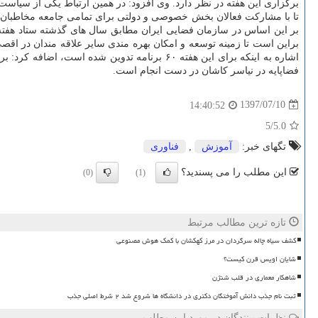
برگزاری این هفته در نظر دارد. وی افزود: در همین ارتباط یكی از سیا
تا با مشاركت فعالان بخش خصوصی و دولتی برای تمامی جامعه مخاطبان شا
بر این اساس در سازمان فضایی ایران مطابق سال های گذشته ستاد هفته 
براین است تا زمینه توسعه و امكان بهره مندی سایر علاقه مندان در ا
اشاره به اینكه برای این هفته ۶۰ برنامه تدوی
فضاپایه در نیاسر كاشان در دست انجام است.
1397/07/10
14:40:52
/5
5.0
تگهای خبر:
آموزش
,
فناوری
این مطلب را می پسندید؟
(0)
(1)
تازه ترین مطالب مرتبط
کشف سیاه چاله سرگردان در مرز کهکشان با کمک هوش مصنوعی
شایان اویس قرن کیست؟
شاهکار معماری در قلب شنژن
ثبت نام جذب دانش آموختگان دکتری در دانشگاه ها شروع شد ۲ شرط اصلی جذب
نظرات بینندگان در مورد این مطلب