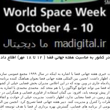
ما دیجیتال: دبیر هفته جهانی فضا از 
هار داشت: انجمن بین المللی هفته جهانی فضا بعنوان هماهنگ كننده برنامه ا
ردادماه جاری در وین بوده كه در این اجلاس مدیران بخش فضایی خیلی از كش
 فضا می تواند جوامع گوناگون را با هم متحد كند. محمدی محمدی با اشاره به 
 از پیش توسعه یابد، افزود: بی گمان استفاده از فناوری فضایی و همگرایی 
 روی زمین، در فضا معنایی ندارد، اظهار داشت: مدیریت خیلی از حوادث و ات
رات را كنترل و مدیریت كنند. دبیر هفته جهانی فضا تصریح كرد: انجمن بین ال
ومی از برنامه های فضایی، گسترش بهره برداری از فضا با هدف توسعه اقتص