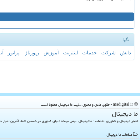
تگها
دانش
شركت
خدمات
اینترنت
آموزش
رپورتاژ
اپراتور
آن
madigital.ir - حقوق مادی و معنوی سایت ما دیجیتال محفوظ است
ما دیجیتال
اخبار دیجیتال و فناوری اطلاعات - مادیجیتال: نبض تپنده دنیای فناوری در دستان شما. آخرین اخبار دنیای تکنولوژی 
صفحات ما دیجیتال