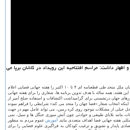
اجرای ۶۰ برنامه ترویجی در كشور به مناسبت هفته جهانی فضا ( ۱۲ تا ۱۸ مهر) اطلاع داد و اظهار داشت: مراسم افتتاحیه این رویداد در كاشان برپا می
به گزارش ما دیجیتال به نقل از مهر، محمدجعفر محمدی امروز در نشست خبری هفته جهانی فضا با اشاره به اینكه در سال ۱۹۹۹ مجمع عمومی سازمان ملل متحد طی قطعنامه ای ۴ تا ۱۰ اكتبر را هفته جهانی فضایی اعلام
ین هفته، همه ساله با هدف تدوین برنامه ها، شعاری را برای هفته جهانی
ورهای جهان درنشستی برای گرامیداشت اكتشافات و استفاده صلح آمیز از
اینكه انتخاب شعار «فضا جهان را متحد می كند» شرایطی را فراهم نموده
در حل خیلی از مشكلات موجود روی كره زمین، می تواند عامل مهم در جهت
فاقات مانند بلایای طبیعی و حوادثی چون آتش سوزی جنگل ها و سیل، نمی
مللی هفته جهانی فضا اهداف متعددی مانند
آموزش
عموم مردم به منظور
ادی پایدار و تشویق و ترغیب كودكان به فراگیری علوم فضایی را برای