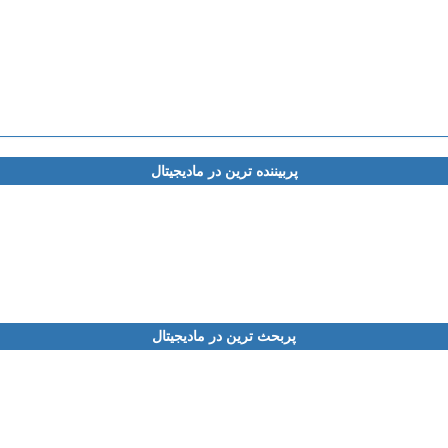
پربیننده ترین در مادیجیتال
پربحث ترین در مادیجیتال