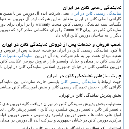
نمایندگی رسمی کانن در ایران
نمایندگی رسمی کانن در ایران
یعنی شرکت ایده آل دوربین نیز با همین ه
گارانتی اصلی کانن در ایران متعلق به این شرکت ایده آل دوربین به عنو
بگشاید. بیمه نمایندگی رسمی کانن مبحث
warranty
را در ایران برای دور
نمایندگی کانن در ایران
Canon VIP
را برای عکاسانی صادر کرد که دوربی
دیگر را به صاحبان دوربین کانن ارائه داد.
شعب فروش و خدمات پس از فروش نمایندگی کانن در ایران
تا کنون نمایندگی رسمی کانن در ایران دو شعبه خدمات پس از فروش و
شعبه میدان هفت تیر به نام شرکت ایده آل دوربین.
نمایندگی تعمیرات ک
عکاسی کانن در میدان و خیابان ولیعصر بازار فروش دوربین عکاسی کانن 
دوربین عکاسی کانن در خیابان جمهوری اسلامی نمایندگی کانن در ایران با
چارت سازمانی نمایندگی کانن در ایران
جهت ارتباط با
نمایندگی رسمی کانن
بایستی چارت سازمانی این نمایندگی
گارانتی کانن
-
بخش تعمیرگاه رسمی کانن و بخش آموزشگاه کانن میباشد
بخش پذیرش نمایندگی کانن در تهران
:
مسئولیت بخش پذیرش نمایندگی کانن در تهران دریافت کلیه دوربین های 
، تعمیر لنز کانن ، تعمیر دوربین فیلمبرداری کانن ، تعمیر پرینتر کانن ،
انواع هلی شات ها ، تعمیر دوربین فیلمبرداری سونی ، تعمیر دوربین فیل
مرکزی دوربین کانن در خیابان جمهوری و شرکت ایده آل دوربین در میدان 
استانهایی که فعالترین نمایندگان فروش دوربین کانن را دارند