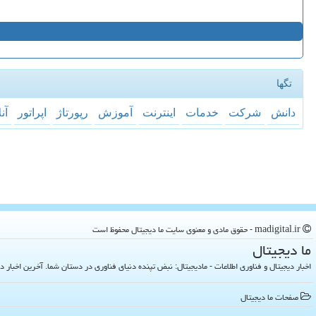
تگها
دانش
شركت
خدمات
اینترنت
آموزش
رپورتاژ
اپراتور
آن
madigital.ir - حقوق مادی و معنوی سایت ما دیجیتال محفوظ است
ما دیجیتال
اخبار دیجیتال و فناوری اطلاعات - مادیجیتال: نبض تپنده دنیای فناوری در دستان شما. آخرین اخبار دنیای تکنولوژی 
صفحات ما دیجیتال