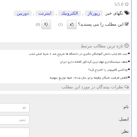
/5
5.0
تگهای خبر:
رپورتاژ
,
الكترونیك
,
اینترنت
,
دوربین
این مطلب را می پسندید؟
(0)
(1)
تازه ترین مطالب مرتبط
ثبت نام جذب دانش آموختگان دکتری در دانشگاه ها شروع شد ۲ شرط اصلی جذب
ضعف سیاستگذاری مهم ترین گره کور گلخانه داری ایران
چه کسی کامپیوتر را اختراع کرد؟
کاهش ظرفیت نخبگان وظیفه برای سال ۱۴۰۵ نحوه توزیع سهمیه
نظرات بینندگان در مورد این مطلب
نام:
ایمیل:
نظر: