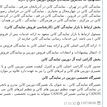
نمایندگی کانن در تهران ، نمایندگی کانن در آذربایجان شرقی ، نمایندگی کانن
نمایندگی کانن در چهارمحال و بختیاری ، نمایندگی کانن در خراسان رضوی
نمایندگی کانن در قزوین ، نمایندگی کانن در قم ، نمایندگی کانن در کردستا
کانن در مرکزی ، نمایندگی کانن در هرمزگان ، نمایندگی ، کانن در همدان ، 
بخش ارتباط با بازار نمایندگی کانن (کارشناسی فروش نمایندگی کانن)
:
مسئول ارتباط با بازار نمایندگی کانن متعهد به ارائه خدمات پس از فر
کانن ) می باشد
.
این خدمات رسانی نمایندگی کانن عبارتند از:
1- ارائه گارانتی اصلی کانن و ارائه بیمه اصلی کانن به نمایندگان فروش محصولات کانن میباشد.
2- انتقال پیشنهادات و انتقادات نمایندگان فروش دوربین و نمایندگان فروش لنز کانن به مدیر نمایندگی کانن.
بخش گارانتی ایده آل دوربین نمایندگی کانن
صدور کارت گارانتی اصلی کانن و کنترل کیفیت تعمیر دوربین کانن و یا 
تعمیری دوربین های کانن و لنزهای کانن را نیز به عهده دارد علاوه بر موا
تعمیرگاه تخصصی دوربین در نمایندگی کانن
تعمیرگاه نمایندگی کانن ، به عنوان یک تعمیرگاه دوربین کانن مدرن و باتج
در نمایندگی کانن جهت تنظیم دوربین های کانن و تنظیم لنزهای کانن می 
CANON
و تمامی تعمیر لنز
CANON
میتواند به صورت تخصصی ، تعمیر تم
1397/08/06
17:15:32