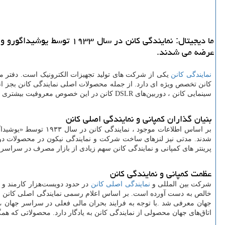
ما دیجیتال: نمایندگی كانن
عرضه می شدند.
نمایندگی کانن
یکی از شرکت های تولید تجهیزات الکترونیک است. دفتر مرک
کانن تخصص ویژه ای دارد. از جمله محصولات اصلی نمایندگی کانن بجز انواع
سینمایی کانن ، دوربین‌های
DSLR
کانن در این خصوص معروفیت بیشتری د
بنیان گذاران کمپانی و نمایندگی اصلی کانن
بر اساس اطلاعات موج
شدند. مدتی نیز لنزهای ساخت شرکت و نمایندگی نیکون در محصولات دور
پرینتر های کمپانی و نمایندگی کانن سهم زیادی از بازار مصرف در سراسر 
عظمت کمپانی و نمایندگی کانن
شرکت بین المللی و
نمایندگی اصلی کانن
در حدود دویست‌هزار کارمند و 277 کارخانه و تعداد بسیار زیادی از شرکت های کوچک در زیر مجموعه خود دارد
خالص به دست آورده است. بر اساس اعلام رسمی نمایندگی اصلی کانن ،کل درآمد این شرکت در سال 010
جهان معرفی شد
.
با توجه به فرایند بحران مالی فعلی در سراسر جهان ،
اتاق‌های جهان محصولی از نمایندگی کانن به یادگار دارد. محصولاتی که همگ