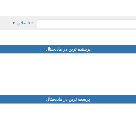
= ۵ بعلاوه ۳
پربیننده ترین در مادیجیتال
پربحث ترین در مادیجیتال