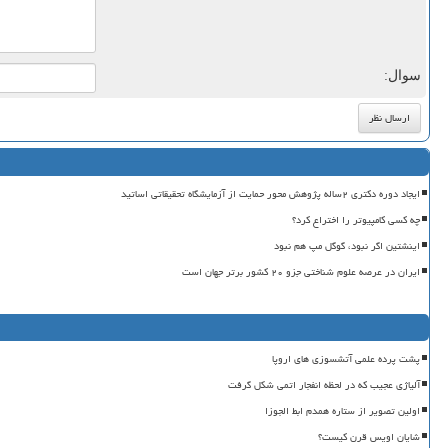
سوال:
ایجاد دوره دکتری ۲ساله پژوهش محور حمایت از آزمایشگاه تحقیقاتی اساتید
چه کسی کامپیوتر را اختراع کرد؟
اینشتین اگر نبود، گوگل مپ هم نبود
ایران در عرصه علوم شناختی جزو ۲۰ کشور برتر جهان است
پشت پرده علمی آتشسوزی های اروپا
آلیاژی عجیب که در لحظه انفجار اتمی شکل گرفت
اولین تصویر از ستاره همدم ابط الجوزا
شایان اویس قرن کیست؟