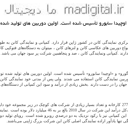
 در سال ۱۹۳۳ توسط یوشیداگورو و اوچیدا سابورو تأسیس شده است. اولین دوربین ها
زی نمایندگی کانن در کشور ژاپن قرار دارد. کمپانی و نمایندگی کانن به طو
 دوربین های عکاسی کانن و لنزهای کانن ، میتوان به دستگاه‌های فتوکپی کانن 
ارند
.
کمپانی ونمایندگی کانن ، صد و پنجاهمین شرکت پر سود جهان می باشد.
ود ، نمایندگی کانن در سال ۱۹۳۳ توسط «یوشیداگورو» و «اوچیدا سابورو» تأسیس شده است. اولین دور
بین نمایندگی کانن استفاده می شدند
.
ولی پس از مدتی خود نمایندگی کانن ،
جهان را در دست دارند
.
بخش زیادی از درآمد و سود این کمپانی از دستگاه‌های 
2 بالغ بر به 46 ميليارد دلار بوده است
.
نماین
 این کمپانی نیز با رکود نزدیک به دو درصدي روبرو شده است. رویای تولید د
ی تنها یادآور اراده نمایندگی اصلی کانن این شرکت بزرگ ژاپنی می‌باشند.