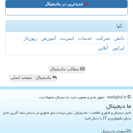
جدیدترین در مادیجیتال
تگها
دانش
شركت
خدمات
اینترنت
آموزش
رپورتاژ
اپراتور
آنلاین
مطالب مادیجیتال
مادیجیتال : صفحه اصلی
madigital.ir - حقوق مادی و معنوی سایت ما دیجیتال محفوظ است
ما دیجیتال
اخبار دیجیتال و فناوری اطلاعات - مادیجیتال: نبض تپنده دنیای فناوری در دستان شما. آخرین اخبار
دنیای تکنولوژی و IT را دنبال کنید
صفحات ما دیجیتال