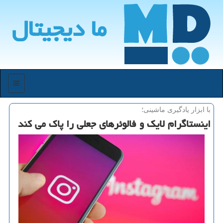
ما دیجیتال
منو
با ابزار یادگیری ماشینی؛
اینستاگرام لایك و فالوئرهای جعلی را پاك می كند