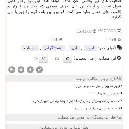
فعالیت های غیر واقعی آنان حذف خواهد شد. این نوع رفتار قابل
قبول نیست و اپلیكیشن های طرف سومی كه لایك ها، فالوئر و
كامنت های جعلی تولید می كنند، قوانین این پلت فرم را زیر پا می
گذارند.
1397/08/29
15:41:08
4831
/5
5.0
تگهای خبر:
ابزار
,
اپل
,
اینستاگرام
,
خدمات
این مطلب را می پسندید؟
(0)
(1)
تازه ترین مطالب مرتبط
اولین تصویر از ستاره همدم ابط الجوزا
شایان اویس قرن کیست؟
کسب مدال اتحادیه جهانی ریاضی توسط دانش آموخته مهندسی کامپیوتر شریف
کشف قدیمی ترین مدرک خشونت انسان
نظرات بینندگان در مورد این مطلب
نظر شما در مورد این مطلب