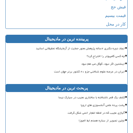
فیش حج
قیمت بیسیم
کار در محل
پربیننده ترین در مادیجیتال
ایجاد دوره دکتری ۲ساله پژوهش محور حمایت از آزمایشگاه تحقیقاتی اساتید
چه کسی کامپیوتر را اختراع کرد؟
اینشتین اگر نبود، گوگل مپ هم نبود
ایران در عرصه علوم شناختی جزو ۲۰ کشور برتر جهان است
پربحث ترین در مادیجیتال
کشف یک قمر ناشناخته با ساختاری عجیب در سیارک نیسا
پشت پرده علمی آتشسوزی های اروپا
آلیاژی عجیب که در لحظه انفجار اتمی شکل گرفت
اولین تصویر از ستاره همدم ابط الجوزا