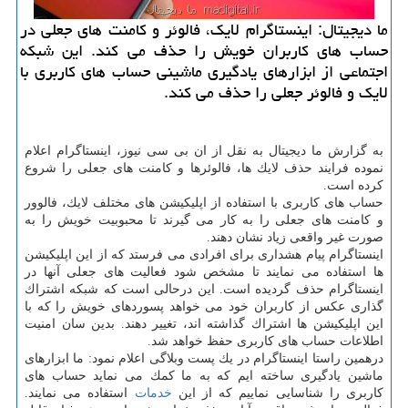
ما دیجیتال: اینستاگرام لایك، فالوئر و كامنت های جعلی در
حساب های كاربران خویش را حذف می كند. این شبكه
اجتماعی از ابزارهای یادگیری ماشینی حساب های كاربری با
لایك و فالوئر جعلی را حذف می كند.
به گزارش ما دیجیتال به نقل از ان بی سی نیوز، اینستاگرام اعلام
نموده فرایند حذف لایك ها، فالوئرها و كامنت های جعلی را شروع
كرده است.
حساب های كاربری با استفاده از اپلیكیشن های مختلف لایك، فالوور
و كامنت های جعلی را به كار می گیرند تا محبوبیت خویش را به
صورت غیر واقعی زیاد نشان دهند.
اینستاگرام پیام هشداری برای افرادی می فرستد كه از این اپلیكیشن
ها استفاده می نمایند تا مشخص شود فعالیت های جعلی آنها در
اینستاگرام حذف گردیده است. این درحالی است كه شبكه اشتراك
گذاری عكس از كاربران خود می خواهد پسوردهای خویش را كه با
این اپلیكیشن ها اشتراك گذاشته اند، تغییر دهند. بدین سان امنیت
اطلاعات حساب های كاربری حفظ خواهد شد.
درهمین راستا اینستاگرام در یك پست وبلاگی اعلام نمود: ما ابزارهای
ماشین یادگیری ساخته ایم كه به ما كمك می نماید حساب های
كاربری را شناسایی نماییم كه از این
خدمات
استفاده می نمایند.