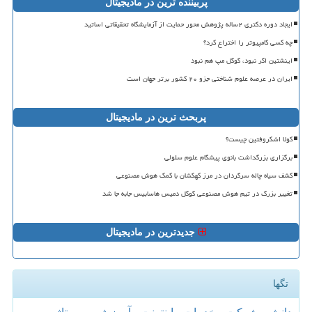
پربیننده ترین در مادیجیتال
ایجاد دوره دکتری ۲ساله پژوهش محور حمایت از آزمایشگاه تحقیقاتی اساتید
چه کسی کامپیوتر را اختراع کرد؟
اینشتین اگر نبود، گوگل مپ هم نبود
ایران در عرصه علوم شناختی جزو ۲۰ کشور برتر جهان است
پربحث ترین در مادیجیتال
کولا اشکروفتین چیست؟
برگزاری بزرگداشت بانوی پیشگام علوم سلولی
کشف سیاه چاله سرگردان در مرز کهکشان با کمک هوش مصنوعی
تغییر بزرگ در تیم هوش مصنوعی گوگل دمیس هاسابیس جابه جا شد
جدیدترین در مادیجیتال
تگها