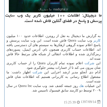
ما دیجیتال: اطلاعات ۱۰۰ میلیون كاربر یك وب سایت
پرسش و پاسخ در فضای آنلاین فاش شده است.
به گزارش ما دیجیتال به نقل از رویترز، اطلاعات حدود ۱۰۰ میلیون
كاربر
وب سایت Quora فاش شده است. این وب سایت پرسش و
پاسخ اعلام نموده گروهی ازهكرها به سیستم های آن دسترسی یافته
اند. اطلاعات حساب كاربری همچون نام، آدرس ایمیل، پسوردهای
رمزگذاری شده و اطلاعات انتقالی از شبكه های مرتبط حالا فاش
شده اند.
این
شركت
اعلام نموده تمام كاربران Quara را از حساب كاربری
شان بیرون می كند تا از خسارات بیشتر جلوگیری شود.
آدام دی آنجلو مدیر ارشد اجرایی این
شركت
اظهار داشت: ما
مشغول اطلاع رسانی به كاربرانی هستیم كه اطلاعات شان فاش
شده است.
این عملیات
هك
روز جمعه كشف شد. وب سایت Quora Inc در سال
۲۰۰۹ توسط دو كارمند سابق فیسبوك تاسیس شد.
1397/09/14
15:25:39