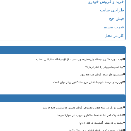
خرید و فروش خودرو
طراحی سایت
فیش حج
قیمت بیسیم
کار در محل
ایجاد دوره دکتری ۲ساله پژوهش محور حمایت از آزمایشگاه تحقیقاتی اساتید
چه کسی کامپیوتر را اختراع کرد؟
اینشتین اگر نبود، گوگل مپ هم نبود
ایران در عرصه علوم شناختی جزو ۲۰ کشور برتر جهان است
تغییر بزرگ در تیم هوش مصنوعی گوگل دمیس هاسابیس جابه جا شد
کشف یک قمر ناشناخته با ساختاری عجیب در سیارک نیسا
پشت پرده علمی آتشسوزی های اروپا
آلیاژی عجیب که در لحظه انفجار اتمی شکل گرفت