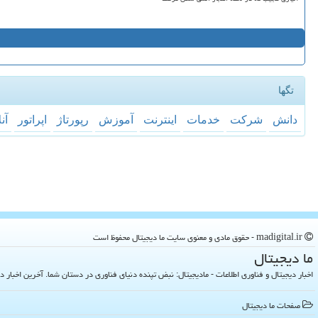
تگها
دانش
شركت
خدمات
اینترنت
آموزش
رپورتاژ
اپراتور
آن
madigital.ir - حقوق مادی و معنوی سایت ما دیجیتال محفوظ است
ما دیجیتال
اخبار دیجیتال و فناوری اطلاعات - مادیجیتال: نبض تپنده دنیای فناوری در دستان شما. آخرین اخبار دنیای تکنولوژی 
صفحات ما دیجیتال