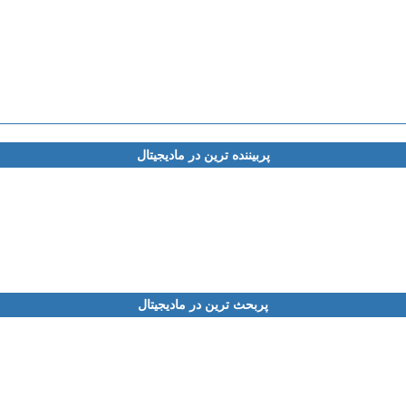
پربیننده ترین در مادیجیتال
پربحث ترین در مادیجیتال