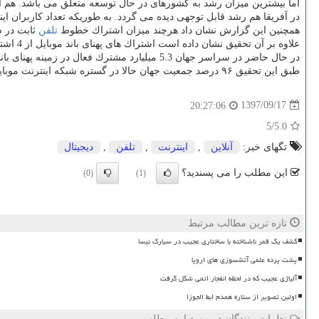
اما بیشترین میزان رشد به كشورهای در حال توسعه متعلق می باشد. هم اكنون ۴۵.۳ درصد از مردم این كشورها به اینترنت متصل هستند. حال آنكه ۱۳ سال قبل این رقم فقط ۷
در آفریقا هم رشد قابل توجهی دیده می گردد. به طوریكه تعداد كاربران اینترنت دربازه زمانی ۱۳ ساله ۱۰ برابر شده و از ۱
همچنین این گزارش نشان داد هرچند میزان اشتراك خطوط
تلفن
ثابت در سراسر 
علاوه بر آن تحقیق نشان داده است اشتراك های پهنای باند موبایل از 4 اشتراك در هر 100 نفر در سال 2007 به 69.3 هم اكنون افزایش یافته است.
در حال حاضر در سراسر جهان 5.3 میلیارد مشترك فعال در زمینه پهنای باند
طبق این تحقیق ۹۶ درصد جمعیت جهان حالا در گستره شبكه اینترنت موبایل زندگی می كنند و ۹۰ درصد افراد می توانند با استفاده از استاندارد 3G به اینترنت پرسرعت دسترسی یابند.
1397/09/17
20:27:06
/5
5.0
تگهای خبر:
آنلاین
,
اینترنت
,
تلفن
,
دیجیتال
این مطلب را می پسندید؟
(0)
(1)
تازه ترین مطالب مرتبط
کشف یک قمر ناشناخته با ساختاری عجیب در سیارک نیسا
پشت پرده علمی آتشسوزی های اروپا
آلیاژی عجیب که در لحظه انفجار اتمی شکل گرفت
اولین تصویر از ستاره همدم ابط الجوزا
نظرات بینندگان در مورد این مطلب