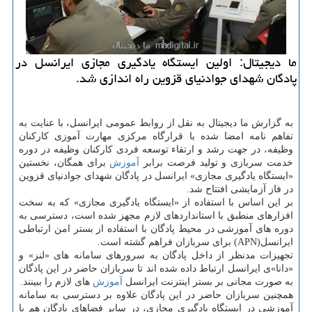
ما دیجیتال: اولین ایستگاه یادگیری مجازی ایرانسل در
پادگان شهدای جوادنیای قزوین راه اندازی شد.
به گزارش ما دیجیتال به نقل از روابط عمومی ایرانسل، با عنایت به
تفاهم نامه امضا شده با قرارگاه مركزی مهارت آموزی كاركنان
وظیفه، در جهت رشد و ارتقاء توسعه فردی كاركنان وظیفه در دوره
خدمت سربازی و تولید فرصت برابر
آموزش
برای همگان، نخستین
«ایستگاه یادگیری مجازی» ایرانسل در پادگان شهدای جوادنیای قزوین
در فاز آزمایشی افتتاح شد.
بر این اساس با استفاده از «ایستگاه یادگیری مجازی» كه به سخت
افزارهای منطبق با استانداردهای لازم مجهز شده است، دسترسی به
دوره های آموزشی در محیط پادگان با استفاده از بستر امن ارتباطی
ایرانسل(APN) برای سربازان فراهم گشته است.
تجهیزات مدنظر از داخل پادگان به سرورهای سامانه ­های «لنز» و
«دانا»ی ایرانسل ارتباط داده شده اند تا سربازان حاضر در این پادگان
به صورت مجانی بر بستر اینترنت ایرانسل
آموزش
های لازم را ببینند.
همچنین سربازان حاضر در این پادگان علاوه بر دسترسی به سامانه
آموزشی در ایستگاه یادگیری مجازی، در سایر فضاهای پادگان هم با