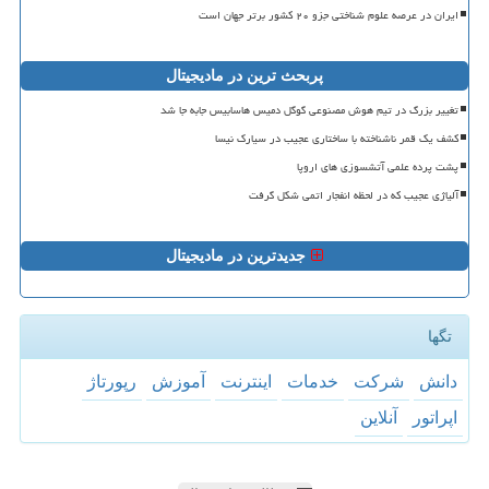
ایران در عرصه علوم شناختی جزو ۲۰ کشور برتر جهان است
پربحث ترین در مادیجیتال
تغییر بزرگ در تیم هوش مصنوعی گوگل دمیس هاسابیس جابه جا شد
کشف یک قمر ناشناخته با ساختاری عجیب در سیارک نیسا
پشت پرده علمی آتشسوزی های اروپا
آلیاژی عجیب که در لحظه انفجار اتمی شکل گرفت
جدیدترین در مادیجیتال
تگها
دانش
شركت
خدمات
اینترنت
آموزش
رپورتاژ
اپراتور
آنلاین