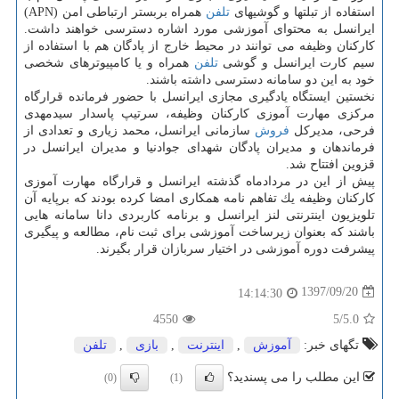
استفاده از تبلت­ها و گوشی‎­های
تلفن
همراه بربستر ارتباطی امن (APN)
ایرانسل به محتوای آموزشی مورد اشاره دسترسی خواهند داشت.
كاركنان وظیفه می­ توانند در محیط خارج از پادگان هم با استفاده از
سیم كارت ایرانسل و گوشی
تلفن
همراه و یا كامپیوترهای شخصی
خود به این دو سامانه دسترسی داشته باشند.
نخستین ایستگاه یادگیری مجازی ایرانسل با حضور فرمانده قرارگاه
مركزی مهارت آموزی كاركنان وظیفه، سرتیپ پاسدار سیدمهدی
فرحی، مدیركل
فروش
سازمانی ایرانسل، محمد زیاری و تعدادی از
فرماندهان و مدیران پادگان شهدای جوادنیا و مدیران ایرانسل در
قزوین افتتاح شد.
پیش از این در مردادماه گذشته ایرانسل و قرارگاه مهارت آموزی
كاركنان وظیفه یك تفاهم نامه همكاری امضا كرده بودند كه برپایه آن
تلویزیون اینترنتی لنز ایرانسل و برنامه كاربردی دانا سامانه هایی
باشند كه بعنوان زیرساخت آموزشی برای ثبت نام، مطالعه و پیگیری
پیشرفت دوره آموزشی در اختیار سربازان قرار بگیرند.
1397/09/20
14:14:30
4550
/5
5.0
تگهای خبر:
آموزش
,
اینترنت
,
بازی
,
تلفن
این مطلب را می پسندید؟
(0)
(1)