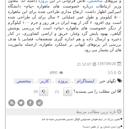
و نیروهای
متخصص
، تلاش فراوانی در این
پروژه
داشته اند. معاون
وزیر ارتباطات درباره خصوصیت های ماهواره «پیام» دانشگاه
امیركبیر اظهار داشت: ارتفاع مداری طراحی شده برای این ماهواره
۵۰۰ كیلومتر و طول عمر عملیاتی ۲ سال برای آن طراحی شده
است. وی افزود: ۶ گذر از پهنه ایران در هر روز و جرم ۱۰۰ كیلوگرم
از دیگر خصوصیت های ماهواره «پیام» است كه بررسی پوشش
گیاهی، بهبود پایش گرد وغبار، حریق و اراضی كشاورزی، در كنار
ذخیره و ارسال داده و هم اندازه گیری تشعشعات فضایی با هدف
بررسی اثر پرتوهای كیهانی بر عملكرد ماهواره، ازجمله ماموریت
های آن بشمار می رود.
1397/09/28
21:52:07
4995
/5
5.0
تگهای خبر:
اینستاگرام
,
پروژه
,
كاربر
,
متخصص
این مطلب را می پسندید؟
(0)
(1)
تازه ترین مطالب مرتبط
تغییر بزرگ در تیم هوش مصنوعی گوگل دمیس هاسابیس جابه جا شد
چرا بدن انسان پر از نقص است؟