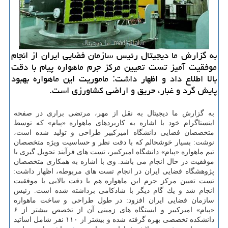
به گزارش ما دیجیتال رئیس سازمان فضایی ایران از انجام
موفقیت آمیز تست تعیین مركز جرم ماهواره پیام با دقت
بالا اطلاع داد و اظهار داشت: ماموریت این ماهواره بهبود
پایش گرد و غبار، حریق و اراضی كشاورزی است.
به گزارش ما دیجیتال به نقل از مهر، مرتضی براری در صفحه
اینستاگرام خود با اشاره به كاربردهای ماهواره «پیام» كه توسط
متخصصان فضایی دانشگاه امیركبیر طراحی و تولید شده است،
نوشت: بسیار خوشحالم كه با دقت نظر و حساسیت ویژه متخصصان
تیم ماهواره «پیام» دانشگاه امیركبیر، تست های فرآیند تحویل گیری با
موفقیت در حال انجام می باشد. وی با اشاره به همكاری متخصصان
پژوهشگاه فضایی ایران در انجام تست های مربوطه، اظهار داشت:
تست تعیین مركز جرم این ماهواره هم با دقت بالایی با موفقیت
انجام شد و یك گام دیگر با شادكامی برداشته شده است. رئیس
سازمان فضایی ایران افزود: در طول طراحی و ساخت ماهواره
«پیام» امیركبیر و ایستگاه های زمینی آن از تخصص بیشتر از ۶
دانشكده تخصصی بهره گرفته شده و بیشتر از ۱۱۰ نفر شامل اساتید