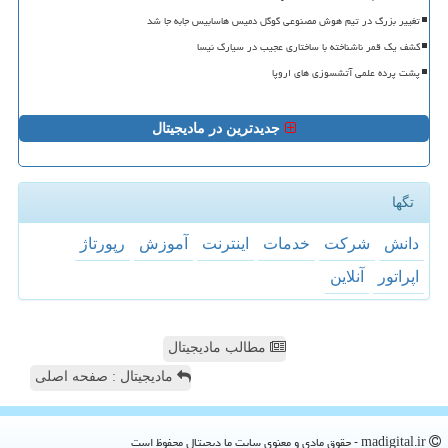
تغییر بزرگ در تیم هوش مصنوعی گوگل دمیس هاسابیس جابه جا شد
کشف یک قمر ناشناخته با ساختاری عجیب در سیارک نیسا
پشت پرده علمی آتشسوزی های اروپا
جدیدترین در مادیجیتال
تگها
دانش
شركت
خدمات
اینترنت
آموزش
رپورتاژ
اپراتور
آنلاین
مطالب مادیجیتال
مادیجیتال : صفحه اصلی
madigital.ir - حقوق مادی و معنوی سایت ما دیجیتال محفوظ است