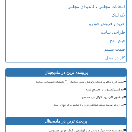
انتخابات مجلس ، کاندیدای مجلس
بک لینک
خرید و فروش خودرو
طراحی سایت
فیش حج
قیمت بیسیم
کار در محل
پربیننده ترین در مادیجیتال
ایجاد دوره دکتری ۲ساله پژوهش محور حمایت از آزمایشگاه تحقیقاتی اساتید
چه کسی کامپیوتر را اختراع کرد؟
اینشتین اگر نبود، گوگل مپ هم نبود
ایران در عرصه علوم شناختی جزو ۲۰ کشور برتر جهان است
پربحث ترین در مادیجیتال
کشف سیاه چاله سرگردان در مرز کهکشان با کمک هوش مصنوعی