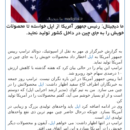
ما دیجیتال: رئیس جمهور آمریكا از اپل خواسته تا محصولات
خویش را به جای چین در داخل كشور تولید نماید.
به گزارش خبرگزار ی مهر به نقل از اسپوتنیك، دونالد ترامپ رییس
جمهور آمریكا به
اپل
اخطار داد محصولات خویش را به جای چین در
آمریكا تولید نماید.
ترامپ این پیام را در حالی بیان كرد كه هفته گذشته با كاهش ارزش
۱۰ درصدی سهام خود روبرو شد.
اما رییس جمهور آمریكا در این باره نگران نیست. ترامپ روز جمعه
به خبرنگاران اطراف كاخ سفید اظهار داشت:
اپل
محصولاتش را در
چین می سازد. من به تیم كوك (مدیر ارشد اجرایی اپل) كه دوستم
است و از او بسیار خوشم می آید، گفتم محصولاتت را در آمریكا تولید
كن.
وی در ادامه اضافه كرد
اپل
باید واحدهای تولیدی بزرگ و زیبایی در
آمریكا بسازد. چونكه درحال حاضر چین مهم ترین ذی نفع واحدهای
تولیدی
اپل
است.
ترامپ در انتها اظهار داشت: می خواهم
اپل
، آیفون و محصولات دیگر
خویش را در آمریكا بسازد و این امر اتفاق می افتد.