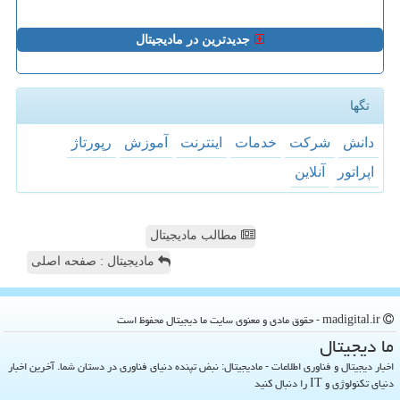
جدیدترین در مادیجیتال
تگها
دانش
شركت
خدمات
اینترنت
آموزش
رپورتاژ
اپراتور
آنلاین
مطالب مادیجیتال
مادیجیتال : صفحه اصلی
madigital.ir - حقوق مادی و معنوی سایت ما دیجیتال محفوظ است
ما دیجیتال
اخبار دیجیتال و فناوری اطلاعات - مادیجیتال: نبض تپنده دنیای فناوری در دستان شما. آخرین اخبار
دنیای تکنولوژی و IT را دنبال کنید