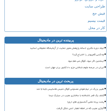
طراحی سایت
فیش حج
قیمت بیسیم
کار در محل
پربیننده ترین در مادیجیتال
ایجاد دوره دکتری ۲ساله پژوهش محور حمایت از آزمایشگاه تحقیقاتی اساتید
چه کسی کامپیوتر را اختراع کرد؟
اینشتین اگر نبود، گوگل مپ هم نبود
ایران در عرصه علوم شناختی جزو ۲۰ کشور برتر جهان است
پربحث ترین در مادیجیتال
تغییر بزرگ در تیم هوش مصنوعی گوگل دمیس هاسابیس جابه جا شد
کشف یک قمر ناشناخته با ساختاری عجیب در سیارک نیسا
پشت پرده علمی آتشسوزی های اروپا
آلیاژی عجیب که در لحظه انفجار اتمی شکل گرفت