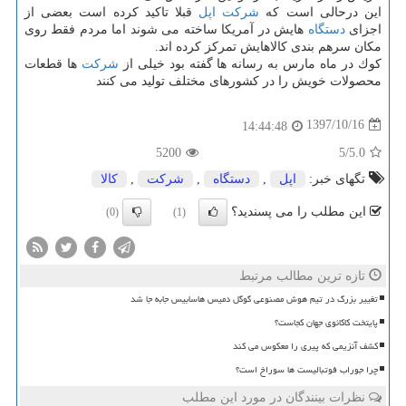
این درحالی است كه
شركت
اپل
قبلا تاكید كرده است بعضی از
اجزای
دستگاه
هایش در آمریكا ساخته می شوند اما مردم فقط روی
مكان سرهم بندی كالاهایش تمركز كرده اند.
كوك در ماه مارس به رسانه ها گفته بود خیلی از
شركت
ها قطعات
محصولات خویش را در كشورهای مختلف تولید می كنند
1397/10/16
14:44:48
5200
/5
5.0
تگهای خبر:
اپل
,
دستگاه
,
شركت
,
كالا
این مطلب را می پسندید؟
(0)
(1)
تازه ترین مطالب مرتبط
تغییر بزرگ در تیم هوش مصنوعی گوگل دمیس هاسابیس جابه جا شد
پایتخت کاکائوی جهان کجاست؟
کشف آنزیمی که پیری را معکوس می کند
چرا جوراب فوتبالیست ها سوراخ است؟
نظرات بینندگان در مورد این مطلب