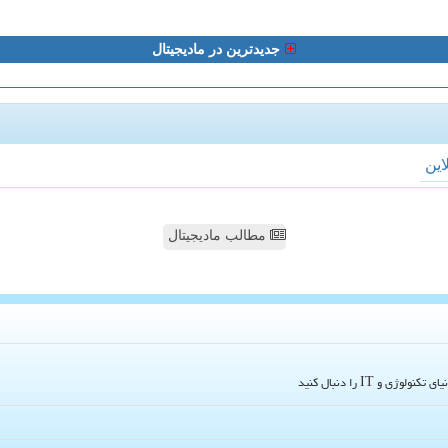
جدیدترین در مادیجیتال
لاین
مطالب مادیجیتال
و IT را دنبال کنید