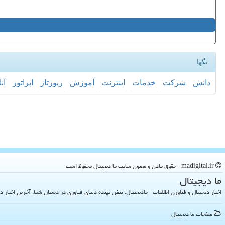
تگها
دانش
شركت
خدمات
اینترنت
آموزش
رپورتاژ
اپراتور
آن
madigital.ir - حقوق مادی و معنوی سایت ما دیجیتال محفوظ است
ما دیجیتال
اخبار دیجیتال و فناوری اطلاعات - مادیجیتال: نبض تپنده دنیای فناوری در دستان شما. آخرین اخبار دنیای تکنولوژی 
صفحات ما دیجیتال