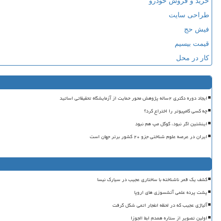
خرید و فروش خودرو
طراحی سایت
فیش حج
قیمت بیسیم
کار در محل
ایجاد دوره دکتری ۲ساله پژوهش محور حمایت از آزمایشگاه تحقیقاتی اساتید
چه کسی کامپیوتر را اختراع کرد؟
اینشتین اگر نبود، گوگل مپ هم نبود
ایران در عرصه علوم شناختی جزو ۲۰ کشور برتر جهان است
کشف یک قمر ناشناخته با ساختاری عجیب در سیارک نیسا
پشت پرده علمی آتشسوزی های اروپا
آلیاژی عجیب که در لحظه انفجار اتمی شکل گرفت
اولین تصویر از ستاره همدم ابط الجوزا