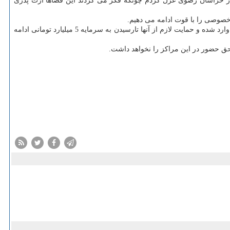
 از مالیات گرفته ایم.برای اجرای این كار ۲ مدیر را در خراسان رضوی عزل كردم چونكه فكر می كردند این فضاها ارث پدری
 خصوصی را با قوت ادامه می دهیم.
هایی با سرمایه اولیه 300 تا 500 میلیون تومان به این پارك ها وارد شده و حمایت لازم از آنها تارسیدن به سرمایه 5 میلیارد تومانی ادامه
حق حضور در این مراكز را نخواهد داشت.