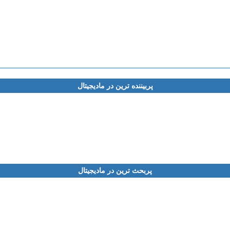
پربیننده ترین در مادیجیتال
پربحث ترین در مادیجیتال