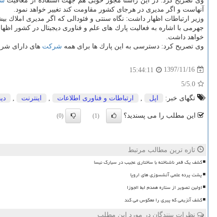
وی تصریح كرد: در این راستا مجوز خوبی هم جهت استفاده از معافیت
ش
آنهاست و اگر مدیری در هرجای كشور مقاومت كند تغییر خواهد نمود.
وزیر ارتباطات اظهار داشت: نگاه سنتی و فئودالی كه اگر مدیری املاك بی
جهرمی با اشاره به فعالیت پارك های علم و فناوری دیجیتال در كشور اظه
خواهد داشت.
وی تصریح كرد: دسترسی به این پارك ها برای همه
شركت
های دارای شرای
1397/11/16
15:44:11
/5
5.0
تگهای خبر:
اپل
,
ارتباطات و فناوری اطلاعات
,
اینترنت
,
دیج
این مطلب را می پسندید؟
(0)
(1)
تازه ترین مطالب مرتبط
کشف یک قمر ناشناخته با ساختاری عجیب در سیارک نیسا
پشت پرده علمی آتشسوزی های اروپا
اولین تصویر از ستاره همدم ابط الجوزا
کشف آنزیمی که پیری را معکوس می کند
نظرات بینندگان در مورد این مطلب