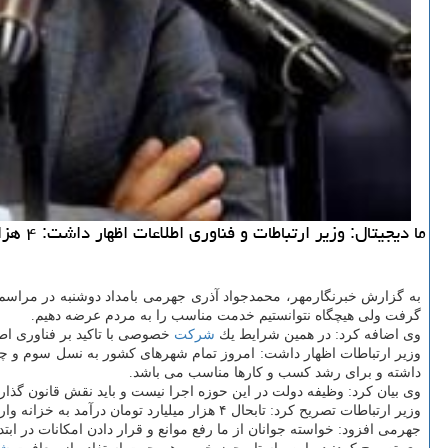
ما دیجیتال: وزیر ارتباطات و فناوری اطلاعات اظهار داشت: ۴ هزار میلیارد تومان درآمد به خزانه واریز كردیم و تنها هزار میلیارد تومان آن به وزارت ارتباطات بازگشته است.
به گزارش خبرنگارمهر، محمدجواد آذری جهرمی بامداد دوشنبه در مراسم 
گرفت ولی هیچگاه نتوانستیم خدمت مناسب را به مردم عرضه دهیم.
وی اضافه كرد: در همین شرایط یك
شركت
خصوصی با تاكید بر فناوری اط
وزیر ارتباطات اظهار داشت: امروز تمام شهرهای كشور به نسل سوم و چهارم این
داشته و برای رشد كسب و كارها مناسب می باشد.
وی بیان كرد: وظیفه دولت در این حوزه اجرا نیست و باید نقش قانون گذار 
وزیر ارتباطات تصریح كرد: تابحال ۴ هزار میلیارد تومان درآمد به خزانه واریز كردیم و تنها هزار میلیارد تومان آن به
جهرمی افزود: خواسته جوانان از ما رفع موانع و قرار دادن امكانات در ابت