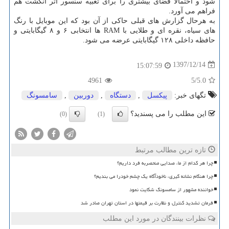
شود و احتمالاً فضای بیشتری را برای تعبیه سنسور اثر انگشت هم
فراهم می آورد.
به هرحال گزارش های قبلی حاكی از آن بود كه این موبایل با رنگ
های سیاه، نقره ای و طلایی با RAM ها انتخابی ۶ و ۸ گیگابایتی و
حافظه داخلی ۱۲۸ گیگابایتی عرضه می شود.
1397/12/14
15:07:59
4961
/5
5.0
تگهای خبر:
پیكسل
,
دستگاه
,
دوربین
,
سامسونگ
این مطلب را می پسندید؟
(0)
(1)
تازه ترین مطالب مرتبط
چرا هر کدام از ما، صدایی منحصربه فرد داریم؟
چرا هنگام نشانه گیری، ناخودآگاه یک چشم خودرا می بندیم؟
خواننده مشهور از سامسونگ شکایت نمود
فرمان تشدید کنترل و نظارت بر قیمتها در استان تهران صادر شد
نظرات بینندگان در مورد این مطلب