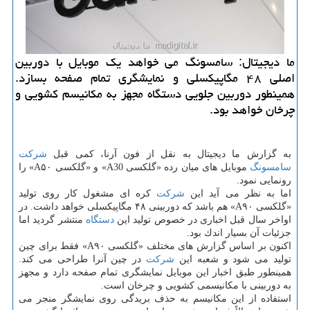
ما دیجیتال: سامسونگ می خواهد یك موبایل با دوربین
اصلی ۴۸ مگاپیكسلی و نمایشگری تمام صفحه بسازد.
همینطور دوربین جلویی دستگاه مجهز به مكانیسم كشویی و
چرخان خواهد بود.
به گزارش ما دیجیتال به نقل از فون آرنا، كمی قبل
شركت
سامسونگ
موبایل های میان رده «گلكسی A30» و «گلكسی A۵۰» را
رونمایی نمود.
اما به نظر می آید این
شركت
كره ای مشغول كار روی تولید
«گلكسی A۹۰» هم باشد كه دوربینی ۴۸ مگاپیكسلی خواهد داشت. در
اواخر سال قبل اخباری در خصوص تولید این
دستگاه
منتشر گردید اما
جزئیات آن بسیار اندك بود.
اكنون بر اساس گزارش های مختلف «گلكسی A۹۰» فقط برای چین
تولید می شود و شعبه این
شركت
در چین آنرا طراحی می كند.
همینطور طبق اخبار این موبایل نمایشگری تمام صفحه دارد و مجهز
به دوربینی با مكانیسمی كشویی و چرخان است.
استفاده از این مكانیسم به حذف بریدگی روی نمایشگر منجر می