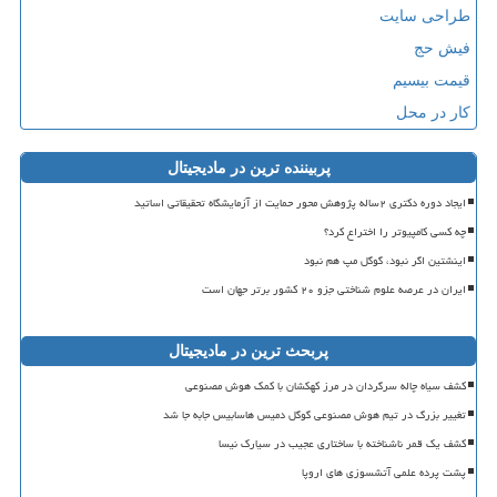
طراحی سایت
فیش حج
قیمت بیسیم
کار در محل
پربیننده ترین در مادیجیتال
ایجاد دوره دکتری ۲ساله پژوهش محور حمایت از آزمایشگاه تحقیقاتی اساتید
چه کسی کامپیوتر را اختراع کرد؟
اینشتین اگر نبود، گوگل مپ هم نبود
ایران در عرصه علوم شناختی جزو ۲۰ کشور برتر جهان است
پربحث ترین در مادیجیتال
کشف سیاه چاله سرگردان در مرز کهکشان با کمک هوش مصنوعی
تغییر بزرگ در تیم هوش مصنوعی گوگل دمیس هاسابیس جابه جا شد
کشف یک قمر ناشناخته با ساختاری عجیب در سیارک نیسا
پشت پرده علمی آتشسوزی های اروپا