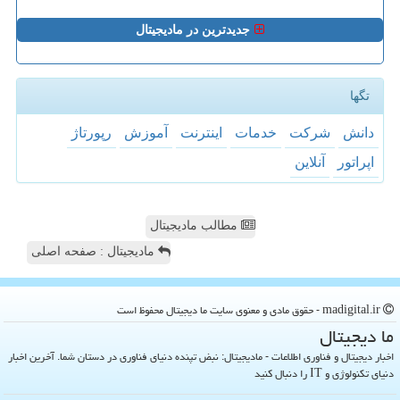
جدیدترین در مادیجیتال
تگها
دانش
شركت
خدمات
اینترنت
آموزش
رپورتاژ
اپراتور
آنلاین
مطالب مادیجیتال
مادیجیتال : صفحه اصلی
madigital.ir - حقوق مادی و معنوی سایت ما دیجیتال محفوظ است
ما دیجیتال
اخبار دیجیتال و فناوری اطلاعات - مادیجیتال: نبض تپنده دنیای فناوری در دستان شما. آخرین اخبار
دنیای تکنولوژی و IT را دنبال کنید