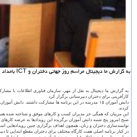
به گزارش ما دیجیتال مراسم روز جهانی دختران و ICT بامداد امروز با حضور رئیس سازمان فناوری اطلاعات و مدیران كسب و كارهای موفق در پردیس سینمایی باغ كتاب برگزار گردید.
به گزارش ما دیجیتال به نقل از مهر، سازمان فناوری اطلاعات با مشارك
كارآفرینی برای دختران دبیرستانی برگزار كرد.
كردند.
این مربیان كه همگی جز مدیران كسب و كارهای موفق و شناخته شده هستن
صبح امروز پنج شنبه دانش آموزان برگزیده این رویدادها به عرضه كارهای خ
توانمندسازی دختران و زنان، همچون اهداف برگزاری چنین رویدادهایی است. 
در كنار برنامه اصلی هفت كارگاه مختلف برای دختران مقطع ابتدایی تا دبی