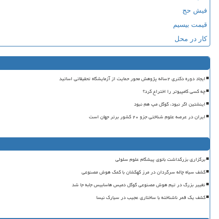
فیش حج
قیمت بیسیم
کار در محل
ایجاد دوره دکتری ۲ساله پژوهش محور حمایت از آزمایشگاه تحقیقاتی اساتید
چه کسی کامپیوتر را اختراع کرد؟
اینشتین اگر نبود، گوگل مپ هم نبود
ایران در عرصه علوم شناختی جزو ۲۰ کشور برتر جهان است
برگزاری بزرگداشت بانوی پیشگام علوم سلولی
کشف سیاه چاله سرگردان در مرز کهکشان با کمک هوش مصنوعی
تغییر بزرگ در تیم هوش مصنوعی گوگل دمیس هاسابیس جابه جا شد
کشف یک قمر ناشناخته با ساختاری عجیب در سیارک نیسا