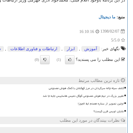
در این برنامه باوجود اعلام قبلی، محمدجواد آذری جهرمی وزیر ارتباطات
منبع:
ما دیجیتال
1398/02/07
16:10:16
/5
5.0
تگهای خبر:
آموزش
,
ابزار
,
ارتباطات و فناوری اطلاعات
,
ش
این مطلب را می پسندید؟
(0)
(1)
تازه ترین مطالب مرتبط
کشف سیاه چاله سرگردان در مرز کهکشان با کمک هوش مصنوعی
تغییر بزرگ در تیم هوش مصنوعی گوگل دمیس هاسابیس جابه جا شد
اولین تصویر از ستاره همدم ابط الجوزا
شایان اویس قرن کیست؟
نظرات بینندگان در مورد این مطلب