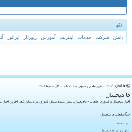
تگها
دانش
شركت
خدمات
اینترنت
آموزش
رپورتاژ
اپراتور
آن
madigital.ir - حقوق مادی و معنوی سایت ما دیجیتال محفوظ است
ما دیجیتال
اخبار دیجیتال و فناوری اطلاعات - مادیجیتال: نبض تپنده دنیای فناوری در دستان شما. آخرین اخبار دنیای تکنولوژی 
صفحات ما دیجیتال
درباره ما
رپورتاژ در ما دیجیتال