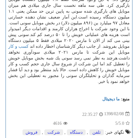
بارگیری كرد. طی سه ماهه نخست سال جاری میلادی هم میزان
موبایل های بارگیری شده سونی به پایین ترین حد ممكن یعنی ۱.۱
میلیون دستگاه رسیده است.این آمار ضعیف نشان دهنده خسارتی
معادل ۹۷ میلیارد ین (۸۹۶ میلیون دلار) در بخش موبایل سونی است.
با این وجود شركت با اخراج هزاران كارمند و اقدامات دیگر امیدوار
است هزینه های عملیاتی خویش را تا ۵۰ درصد كم كند.سونی پیش
بینی می كند از الان تا مارس ۲۰۲۰ میلادی فقط ۵ میلیون دستگاه
موبایل بفروشد. از جانب دیگر كارشناسان اخطار داده اند
كسب و كار
موبایل این شركت تا مارس ۲۰۲۱ میلادی سودآوری نخواهد
داشت.هرچند به نظر نمی رسد سونی یك شبه بخش موبایل خویش
را تعطیل كند اما این شركت از شروع سال جاری حجم كسب و كار
موبایل خویش را كاهش داده است. حالا باید منتظر بود و دید آیا فشار
سرمایه گذاران و تحلیلگران سونی را مجبور به تعطیلی این بخش
خواهد نمود یا خیر.
منبع:
ما دیجیتال
1398/02/08
22:35:27
4616
/5
5.0
تگهای خبر:
تلفن
,
دستگاه
,
شركت
,
فروش