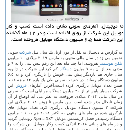
ما دیجیتال: آمارهای سونی نشان داده است كسب و كار
موبایل این شركت از رونق افتاده است و در ۱۲ ماه گذشته
این شركت فقط ۶.۵ میلیون دستگاه موبایل فروخته است.
به گزارش ما دیجیتال به نقل از فون آرنا، یك سال قبل
شركت
سونی
تخمین می زد در سال مالی منتهی به مارس ۲۰۱۹ میلادی ۱۰ میلیون
تلفن
هوشمند
بفروشد. اما چند ماه بعد این رقم پیش بینی را به ۹ و
مدتی بعد از آن به ۷ میلیون
دستگاه
كم كرد.این شركت در ژانویه
سال جاری هم باردیگر پیش بینی خویش را بازنگری كرد و به ۶.۵
میلیون دستگاه رساند. در حقیقت سونی طی یك بازه ۱۲ ماهه فقط
همین تعداد موبایل بارگیری كرده است.آخرین آمارهای
فروش
این
شركت بسیار پایین تر از ۴۰ میلیون دستگاه موبایلی است كه سونی
در سال مالی ۲۰۱۴ میلادی فروخت. به نظر می آید اوضاع از آن
زمان تابحال بدتر شده است. بین مارس تا ژوئن ۲۰۱۸ میلادی این
شركت ۲ میلیون دستگاه موبایل بارگیری كرد. تعداد موبایل های
بارگیری شده در ماه های منتهی به اكتبر ۲۰۱۸ هم به ۱.۶ میلیون
دستگاه رسید.در فصل كریسمس موبایل Xperia XZ۳ رونمایی گردید
و در ماه های پایانی ۲۰۱۸ اندكی كسب وكار موبایل این شركت را
رونق داد. با این وجود شركت فقط ۱.۸ میلیون دستگاه موبایل