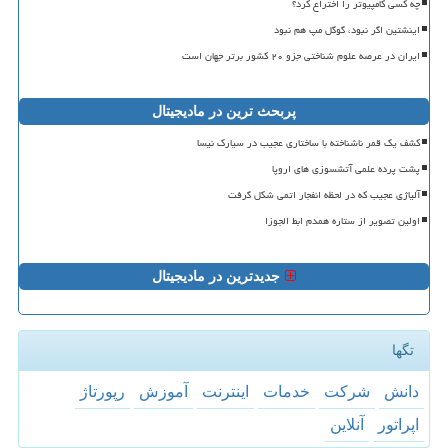
چه کسی کامپیوتر را اختراع کرد؟
اینشتین اگر نبود، گوگل مپ هم نبود
ایران در عرصه علوم شناختی جزو ۲۰ کشور برتر جهان است
پربحث ترین در مادیجیتال
کشف یک قمر ناشناخته با ساختاری عجیب در سیارک نیسا
پشت پرده علمی آتشسوزی های اروپا
آلیاژی عجیب که در لحظه انفجار اتمی شکل گرفت
اولین تصویر از ستاره همدم ابط الجوزا
جدیدترین در مادیجیتال
تگها
دانش
شركت
خدمات
اینترنت
آموزش
رپورتاژ
اپراتور
آنلاین