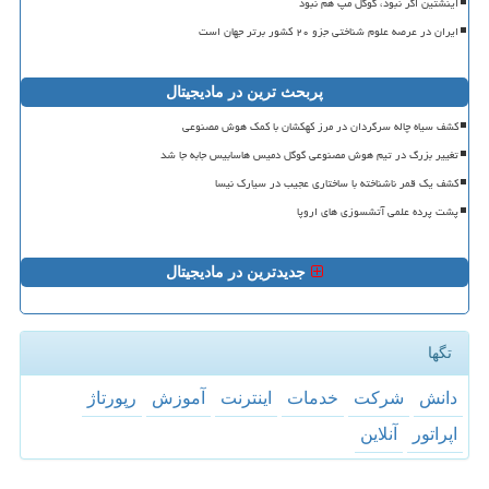
اینشتین اگر نبود، گوگل مپ هم نبود
ایران در عرصه علوم شناختی جزو ۲۰ کشور برتر جهان است
پربحث ترین در مادیجیتال
کشف سیاه چاله سرگردان در مرز کهکشان با کمک هوش مصنوعی
تغییر بزرگ در تیم هوش مصنوعی گوگل دمیس هاسابیس جابه جا شد
کشف یک قمر ناشناخته با ساختاری عجیب در سیارک نیسا
پشت پرده علمی آتشسوزی های اروپا
جدیدترین در مادیجیتال
تگها
دانش
شركت
خدمات
اینترنت
آموزش
رپورتاژ
اپراتور
آنلاین