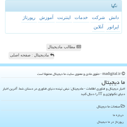
تگها
دانش
شركت
خدمات
اینترنت
آموزش
رپورتاژ
اپراتور
آنلاین
مطالب مادیجیتال
مادیجیتال : صفحه اصلی
madigital.ir - حقوق مادی و معنوی سایت ما دیجیتال محفوظ است
ما دیجیتال
اخبار دیجیتال و فناوری اطلاعات - مادیجیتال: نبض تپنده دنیای فناوری در دستان شما. آخرین اخبار
دنیای تکنولوژی و IT را دنبال کنید
صفحات ما دیجیتال
درباره ما
رپورتاژ در ما دیجیتال