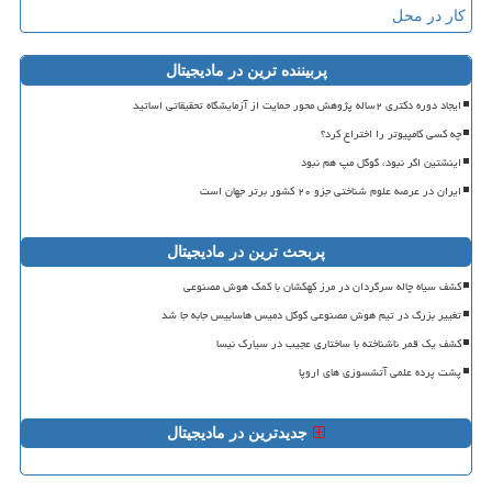
کار در محل
پربیننده ترین در مادیجیتال
ایجاد دوره دکتری ۲ساله پژوهش محور حمایت از آزمایشگاه تحقیقاتی اساتید
چه کسی کامپیوتر را اختراع کرد؟
اینشتین اگر نبود، گوگل مپ هم نبود
ایران در عرصه علوم شناختی جزو ۲۰ کشور برتر جهان است
پربحث ترین در مادیجیتال
کشف سیاه چاله سرگردان در مرز کهکشان با کمک هوش مصنوعی
تغییر بزرگ در تیم هوش مصنوعی گوگل دمیس هاسابیس جابه جا شد
کشف یک قمر ناشناخته با ساختاری عجیب در سیارک نیسا
پشت پرده علمی آتشسوزی های اروپا
جدیدترین در مادیجیتال