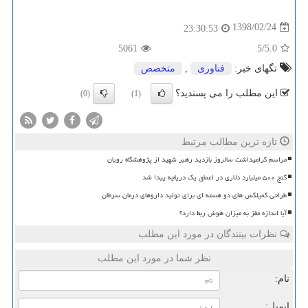
1398/02/24
23:30:53
5061
/5
5.0
تگهای خبر:
فناوری
,
متخصص
این مطلب را می پسندید؟
(0)
(1)
تازه ترین مطالب مرتبط
مراسم گرامیداشت سالروز بازدید رهبر شهید از پژوهشگاه رویان
گنج ۵۰۰ میلیارد دلاری در اعماق یک دریاچه پیدا شد
طراحی کمپلکس های دو هسته ای برای تولید داروهای درمان سرطان
آیا اندازه مغز به میزان هوش ربط دارد؟
نظرات بینندگان در مورد این مطلب
نظر شما در مورد این مطلب
نام:
ایمیل: