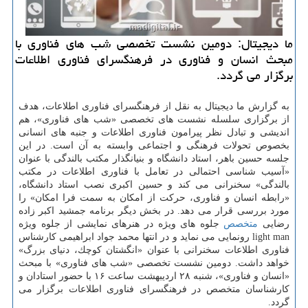
ما دیجیتال: دومین نشست تخصصی شب های فناوری با
مبحث انسان و فناوری در فرهنگسرای فناوری اطلاعات
برگزار می گردد.
به گزارش ما دیجیتال به نقل از فرهنگسرای فناوری اطلاعات، هدف
از برگزاری سلسله نشست های تخصصی «شب های فناوری»، هم
اندیشی و تبادل نظر پیرامون فناوری اطلاعات و جنبه های انسانی
بخصوص تحولات فرهنگی و اجتماعی وابسته به آن است. در این
جلسه حسین باهر، استاد دانشگاه و بنیانگذار مكتب بالندگی با عنوان
«آسیب شناسی احتمالی در تعامل با فناوری اطلاعات در مكتب
بالندگی» سخنرانی می كند و حسین اكبری نصب استاد دانشگاه،
«رابطه انسان و فناوری، حركت از امكان به سمت فرا امكان» را
مورد بررسی قرار می دهد. در بخش دیگر برنامه جمشید اكبر زاده
رضایی
متخصص
جلوه های ویژه در هنرهای نمایشی از جلوه ویژه
light man رونمایی می نماید و در انتها محمد جواد ابراهیمی كارشناس
فناوری اطلاعات سخنرانی با عنوان «انگشتان كوچك، دنیای بزرگ»
خواهد داشت. دومین نشست تخصصی «شب های فناوری» با مبحث
«انسان و فناوری»، شنبه ۲۸ اردیبهشت ساعت ۱۶ با حضور استادان و
كارشناسان متخصص در فرهنگسرای فناوری اطلاعات برگزار می
گردد.