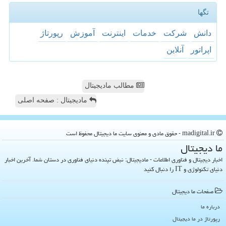
تگها
دانش
شركت
خدمات
اینترنت
آموزش
رپورتاژ
اپراتور
آنلاین
مطالب مادیجیتال
مادیجیتال : صفحه اصلی
madigital.ir - حقوق مادی و معنوی سایت ما دیجیتال محفوظ است
ما دیجیتال
اخبار دیجیتال و فناوری اطلاعات - مادیجیتال: نبض تپنده دنیای فناوری در دستان شما. آخرین اخبار
دنیای تکنولوژی و IT را دنبال کنید
صفحات ما دیجیتال
درباره ما
رپورتاژ در ما دیجیتال