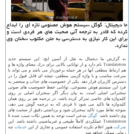
ما دیجیتال: گوگل سیستم هوش مصنوعی تازه ای را ابداع
كرده كه قادر به ترجمه آنی صحبت های هر فردی است و
برای این كار نیازی به دسترسی به متن مكتوب سخنان وی
ندارد.
به گزارش ما دیجیتال به نقل از آسین ایج، این سیستم جدید
Translatotron نام دارد و از توانایی بالایی برای درك معنای واژه ها و
هم ارتباط منطقی آنها در هر جمله برخوردار می باشد و می تواند با
سرعت مناسب و با واژه گزینی منطقی، نتیجه ای قابل قبول را در
دسترس كاربران قرار دهد. یكی از خصوصیت های جذاب و منحصر به
فرد این سیستم هوش مصنوعی، توانایی حفظ خصوصیت های صوتی
سخنرانی اصلی است. به بیان دیگر اگر سخنران اصلی بر روی
كلیدواژه های خاصی تمركز كرده باشد، در ترجمه هم بر روی همان
كلیدواژه ها تاكید می شود تا فردی كه به ترجمه گوش می دهد،
متوجه نقاط مورد تاكید سخنران شود و برداشتی دقیق از صحبت های
وی داشته باشد.
گوگل
مدعی است توجه به همین نكات سبب شده تا
Translatotron عملكردی كاملاً طبیعی و غیرماشینی داشته باشد. این
شركت
هنوز اعلام نكرده استفاده عمومی و تجاری از این
خدمات
چه
زمانی ممكن خواهد شد.