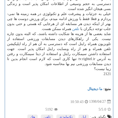
دسترسی به حجم وسیعی از اطلاعات امكان پذیر است و زندگی
بسی هیجان انگیز شده است.
خیلی به جزئیات و پیشرفت علم و تكنولوژی در همه زمینه ­ها نمی­
پردازم و فعلا فقط با ورزش ادامه میدم، برای ورزش دوست ها چی
بهتر از اینكه دیدن هر مسابقه ای از هرجایی كه هستی و حتی بدون
جلب توجه دیگران با
تلفن
همراه ممكن هست.
شاید بعضی ها از هزینه ها شكایت داشته باشند، كه البته بدون چاره
نیست. یكی از راهكارهای دیدن مسابقات ورزشی استفاده از
تلویزیون همراه رایتل است كه دسترسی به آن هم از راه اپلیكیشن
تلفن همراه و هم از راه وبسایت رایتل امكان پذیر است. جهت
استفاده داشتن سیمكارت رایتل و استفاده از دیتا سیم­كارت و رفتن
به آدرس tv.rightel.ir تنها كاری است كه لازم است انجام بدین تا
دیدن مسابقات ورزشی نیم بها محاسبه شود.
زیبا نیست؟
2121
منبع:
ما دیجیتال
1398/04/27
10:50:43
5192
/5
5.0
تگهای خبر:
اپل
,
تكنولوژی
,
تلفن
,
هك