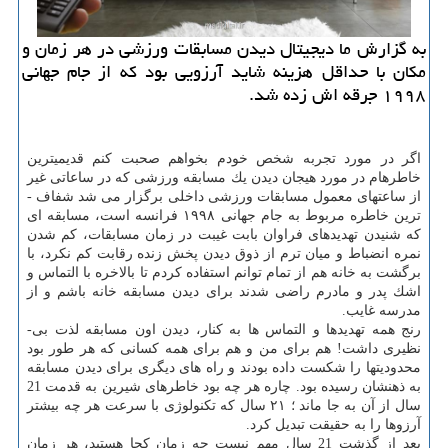
به گزارش ما دیجیتال دیدن مسابقات ورزشی در هر زمان و
مكان با حداقل هزینه شاید آرزویی بود كه از جام جهانی
۱۹۹۸ جرقه اش زده شد.
اگر در مورد تجربه شخص خودم بخواهم صحبت كنم قدیمی­ترین
خاطره­ام در مورد هیجان دیدن یك مسابقه ورزشی كه در ساعاتی غیر
از ساعت­های معمول مسابقات ورزشی داخلی برگزار می­ شد شفاف ­
ترین خاطره مربوط به جام جهانی ۱۹۹۸ فرانسه است، مسابقه ­ای
كه شنیدن تهدیدهای فراوان بابت غیبت در زمان مسابقات، كم شدن
نمره انضباط و میان­ ترم از ذوق دیدن پخش زنده رقابت كم نكرد، با
برگشت به خانه هم از تمام توانم استفاده كردم تا بالاخره با التماس و
اشك پدر و مادرم راضی شدند برای دیدن مسابقه خانه باشم و از
مدرسه غایب.
رنج همه تهدیدها و التماس ها به كنار، دیدن اون مسابقه لذت بی­
نظیری داشت! هم برای من و هم برای همه كسانی كه هر طور بود
محدودیت­ها را شكست داده بودند و راه های دیگری برای دیدن مسابقه
به ذهنشان رسیده بود. چاره هر چه بود خاطره­ای شیرین به قدمت 21
سال از آن به جا ماند ؛ ۲۱ سال كه تكنولوژی با سرعت هر چه بیشتر
آرزوها را به حقیقت تبدیل كرد.
بعد از گذشت 21 سال مهم نیست چه زمان كجا هستید، هر زمان