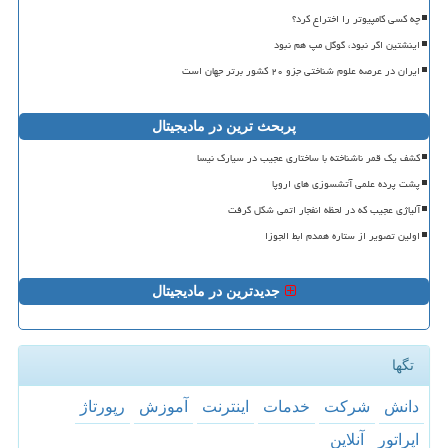
چه کسی کامپیوتر را اختراع کرد؟
اینشتین اگر نبود، گوگل مپ هم نبود
ایران در عرصه علوم شناختی جزو ۲۰ کشور برتر جهان است
پربحث ترین در مادیجیتال
کشف یک قمر ناشناخته با ساختاری عجیب در سیارک نیسا
پشت پرده علمی آتشسوزی های اروپا
آلیاژی عجیب که در لحظه انفجار اتمی شکل گرفت
اولین تصویر از ستاره همدم ابط الجوزا
جدیدترین در مادیجیتال
تگها
دانش
شركت
خدمات
اینترنت
آموزش
رپورتاژ
اپراتور
آنلاین