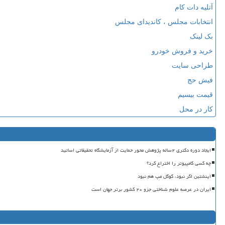
آتلیه دات کام
انتخابات مجلس ، کاندیدای مجلس
بک لینک
خرید و فروش خودرو
طراحی سایت
فیش حج
قیمت بیسیم
کار در محل
ایجاد دوره دکتری ۲ساله پژوهش محور حمایت از آزمایشگاه تحقیقاتی اساتید
چه کسی کامپیوتر را اختراع کرد؟
اینشتین اگر نبود، گوگل مپ هم نبود
ایران در عرصه علوم شناختی جزو ۲۰ کشور برتر جهان است