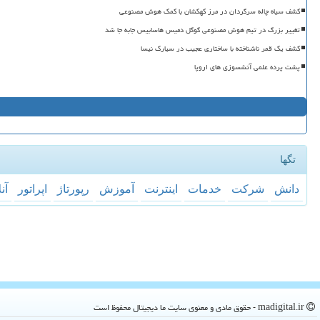
کشف سیاه چاله سرگردان در مرز کهکشان با کمک هوش مصنوعی
تغییر بزرگ در تیم هوش مصنوعی گوگل دمیس هاسابیس جابه جا شد
کشف یک قمر ناشناخته با ساختاری عجیب در سیارک نیسا
پشت پرده علمی آتشسوزی های اروپا
تگها
دانش
شركت
خدمات
اینترنت
آموزش
رپورتاژ
اپراتور
آن
madigital.ir - حقوق مادی و معنوی سایت ما دیجیتال محفوظ است