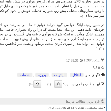
در بخش تجارت كالای مصرفی هم میزان فروش هوآوی در شش ماهه ابتدایی سال ۲۰۱۹ به ۳۲ میلیارد دلار رسیده است. فروش گوشیهای هوشمند مجموعه هو
مدت مشابه سال قبل را نشان داده است. همینطور شركت رشدی قابل توجه
با وجود سناریوهای مختلف پیش رو، همواره خدمات خویش را بدون كوچكت
سراسر دنیا دارد.
در همین زمینه لیانگ هوآ می گوید: درآمد هوآوی تا ماه می به رشد خود ا
خودمان ادامه دهیم. این بدان معنا نیست كه در این راه دشواری خاصی نداشتی
همچنین لیانگ هوآدرباره اینكه شركت هوآوی برنامه های گسترده ای در بخ
هوآوی می تواند بعد از سپری كردن سخت ترینآنها و پشت سر گذاشتن مش
۲۱۲۱
1398/05/12
17:38:31
/5
5.0
تگهای خبر:
اختلال
,
اینترنت
,
پروژه
,
خدمات
این مطلب را می پسندید؟
(0)
(1)
تازه ترین مطالب مرتبط
ضعف سیاستگذاری مهم ترین گره کور گلخانه داری ایران