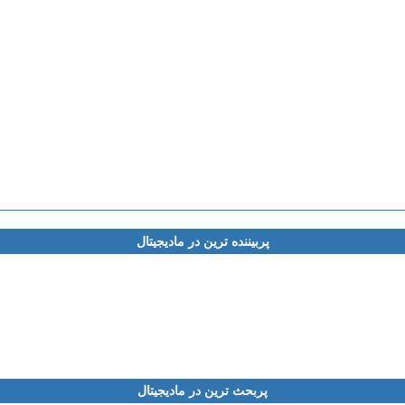
پربیننده ترین در مادیجیتال
پربحث ترین در مادیجیتال