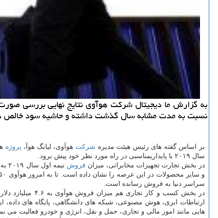
نسبت به مدت مشابه سال گذشت داشته و حاشیه سود خالص هوآوی هم ۸.۷ درصد ارزی
بر اساس گفته های رئیس هیئت مدیره
شركت
هوآوی، لیانگ هوآ،
پروژه
ها
سال ۲۰۱۹ با پایداریمناسبی در راه مورد نظر خود پیش برود.
در بخش تجارت تجهیزات مخابراتی، میزان
فروش
و سایر محصولات در این عرصه را نشان داده است. تا به امروز هوآوی ۵۰ قرارداد تجاری توسعه فناوری ۵G را با دیگر شركت ها و دولت ها منعقد كرده و بیشتر از ۱۵۰ هزار ایستگاه مخابراتی عرضه دهنده این
سراسر دنیا به فروش رسانده است.
در بخش كسب و كا
ارتباطات ابری، هوش مصنوعی، شبكه های دانشگاهی، پایگاه های داده، ای
هایی مانند امور مالی و تجاری، حمل و نقل، انرژی و خودرو فعالیت می نم