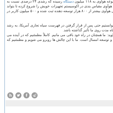
دستگاه
رسیده كه رشدی ۲۴ درصدی نسبت به
آوی مقیاس بندی در اكوسیستم تجهیزات خویش را شروع كرده تا بتواند
به كاربرانش عرضه نماید. هم اكنون اكوسیستم سرویس های موبایل هوآوی بیشتر از ۸۰۰ هزار توسعه دهنده ثبت شده و ۵۰۰ میلیون كاربر در
، توانستیم حتی پس از قرار گرفتن در فهرست سیاه تجاری آمریكا، به رشد
اه مدت روی ما تأثیر گذاشته باشد.
ما همچنان در راه خود باقی می مانیم. كاملاً مطمئنیم كه در آینده می
ین شده ادامه دهیم، كه یكی از آنها سرمایه گذاری عظیم ۱۷.۴ میلیارد دلار در بخش تحقیق و توسعه امسال است. ما با این چالش ها روبرو می شویم و مطمئنیم كه