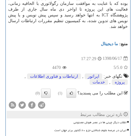
بوده كه با عنایت به موافقت سازمان رگولاتوری با الحاقیه زمانی،
فعالیت­ های این پروژه تا اواخر دی­ ماه سال جاری از طرف
پژوهشگاه ICT به انتها خواهد رسید و سپس پیش نویس و یا پیش‏
نویس‏ های تدوین شده، به كمیسیون تنظیم مقررات ارتباطات ارسال
خواهد شد.
منبع:
ما دیجیتال
1398/06/17
17:27:29
4470
/5
5.0
تگهای خبر:
اپراتور
,
ارتباطات و فناوری اطلاعات
,
پروژه
,
خدمات
این مطلب را می پسندید؟
(0)
(1)
تازه ترین مطالب مرتبط
انقلاب دیگر چینی ها در عصر هوش مصنوعی
ایران در عرصه علوم شناختی جزو ۲۰ کشور برتر جهان است