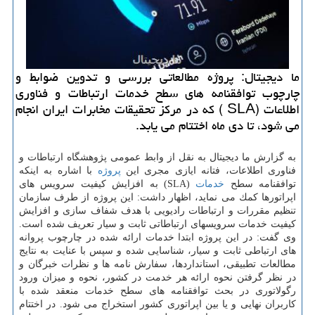
ما دیجیتال: پروژه مطالعاتی بررسی و تدوین ضوابط و
چارچوب توافقنامه های سطح خدمات ارتباطات و فناوری
اطلاعات (SLA ) كه در مركز تحقیقات مخابرات ایران انجام
می شود، تا دی ماه اختتام می یابد.
به گزارش ما دیجیتال به نقل از وابط عمومی پژوهشگاه ارتباطات و
فناوری اطلاعات، فتانه ایازی مجری این
پروژه
با اشاره به اینكه
توافقنامه سطح
خدمات
(SLA) به افزایش كیفیت سرویس های
اپراتورها كمك می نماید، اظهار داشت: این پروژه از طرف سازمان
تنظیم مقررات و ارتباطات رادیویی با هدف شفاف سازی و افزایش
كیفیت خدمات سرویس‏های ارتباطاتی ثابت و سیار تعریف شده است.
وی گفت: در این پروژه ابتدا خدمات ارائه شده در چارچوب پروانه
های ارتباطی ثابت و سیار، شناسایی شده و سپس با عنایت به نتایج
مطالعات تطبیقی، استانداردها، سفارش نامه ‏ها و نظرات خبرگان و
در نظر گرفتن نحوه ارائه هر خدمت در كشور، نحوه و میزان ورود
رگولاتوری در بحث توافق‏نامه‏ های سطح خدمات منعقد شده با
كاربران نهایی و یا بین اپراتوری كشور استخراج می­ شود. در اختتام