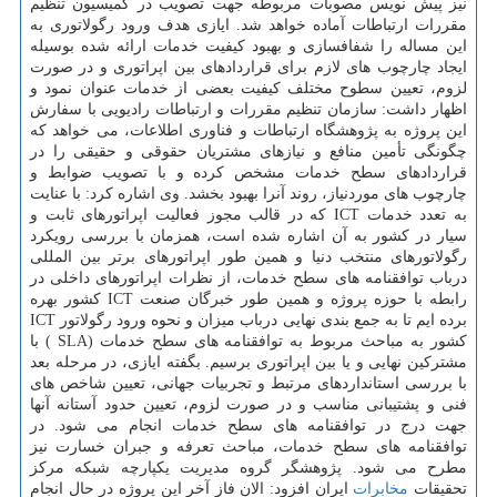
نیز پیش ‏نویس مصوبات مربوطه جهت تصویب در كمیسیون تنظیم
مقررات ارتباطات آماده خواهد شد. ایازی هدف ورود رگولاتوری به
این مساله را شفاف­سازی و بهبود كیفیت خدمات ارائه شده بوسیله
ایجاد چارچوب‏ های لازم برای قراردادهای بین اپراتوری و در صورت
لزوم، تعیین سطوح مختلف كیفیت بعضی از خدمات عنوان نمود و
اظهار داشت: سازمان تنظیم مقررات و ارتباطات رادیویی با سفارش
این پروژه به پژوهشگاه ارتباطات و فناوری اطلاعات، می خواهد كه
چگونگی تأمین منافع و نیازهای مشتریان حقوقی و حقیقی را در
قراردادهای سطح خدمات مشخص كرده و با تصویب ضوابط و
چارچوب های موردنیاز، روند آنرا بهبود بخشد. وی اشاره كرد: با عنایت
به تعدد خدمات ICT كه در قالب مجوز فعالیت اپراتورهای ثابت و
سیار در كشور به آن اشاره شده است، همزمان با بررسی رویكرد
رگولاتورهای منتخب دنیا و همین طور اپراتورهای برتر بین ‏المللی
درباب توافق‏نامه‏ های سطح خدمات، از نظرات اپراتورهای داخلی در
رابطه با حوزه پروژه و همین طور خبرگان صنعت ICT كشور بهره
برده ‏ایم تا به جمع‏ بندی نهایی درباب میزان و نحوه ورود رگولاتور ICT
كشور به مباحث مربوط به توافق‏نامه ‏های سطح خدمات (SLA ) با
مشتركین نهایی و یا بین اپراتوری برسیم. بگفته ایازی، در مرحله بعد
با بررسی استانداردهای مرتبط و تجربیات جهانی، تعیین شاخص ‏های
فنی و پشتیبانی مناسب و در صورت لزوم، تعیین حدود آستانه آنها
جهت درج در توافق­نامه­ های سطح خدمات انجام می‏ شود. در
توافق‏نامه‏ های سطح خدمات، مباحث تعرفه و جبران خسارت نیز
مطرح می‏ شود. پژوهشگر گروه مدیریت یكپارچه شبكه مركز
تحقیقات
مخابرات
ایران افزود: الان فاز آخر این پروژه در حال انجام