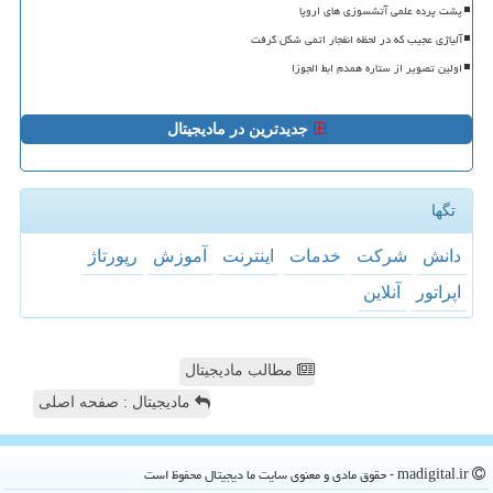
پشت پرده علمی آتشسوزی های اروپا
آلیاژی عجیب که در لحظه انفجار اتمی شکل گرفت
اولین تصویر از ستاره همدم ابط الجوزا
جدیدترین در مادیجیتال
تگها
دانش
شركت
خدمات
اینترنت
آموزش
رپورتاژ
اپراتور
آنلاین
مطالب مادیجیتال
مادیجیتال : صفحه اصلی
madigital.ir - حقوق مادی و معنوی سایت ما دیجیتال محفوظ است