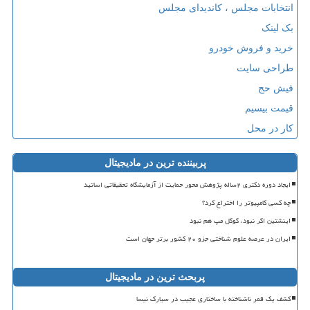
انتخابات مجلس ، کاندیدای مجلس
بک لینک
خرید و فروش خودرو
طراحی سایت
فیش حج
قیمت بیسیم
کار در محل
پربیننده ترین در مادیجیتال
ایجاد دوره دکتری ۲ساله پژوهش محور حمایت از آزمایشگاه تحقیقاتی اساتید
چه کسی کامپیوتر را اختراع کرد؟
اینشتین اگر نبود، گوگل مپ هم نبود
ایران در عرصه علوم شناختی جزو ۲۰ کشور برتر جهان است
پربحث ترین در مادیجیتال
کشف یک قمر ناشناخته با ساختاری عجیب در سیارک نیسا