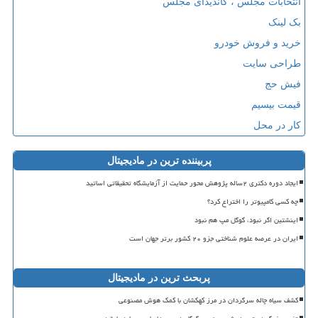
انتخابات مجلس ، کاندیدای مجلس
بک لینک
خرید و فروش خودرو
طراحی سایت
فیش حج
قیمت بیسیم
کار در محل
پربیننده ترین در مادیجیتال
ایجاد دوره دکتری ۲ساله پژوهش محور حمایت از آزمایشگاه تحقیقاتی اساتید
چه کسی کامپیوتر را اختراع کرد؟
اینشتین اگر نبود، گوگل مپ هم نبود
ایران در عرصه علوم شناختی جزو ۲۰ کشور برتر جهان است
پربحث ترین در مادیجیتال
کشف سیاه چاله سرگردان در مرز کهکشان با کمک هوش مصنوعی