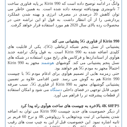
وانگ در ادامه توضیح داده است كه Kirin 990 بر پایه فناوری ساخت
7 نانومتری بهبودیافته توسعه داده شده است. به همین خاطر می
توان كاهش 20 درصدی در مصرف انرژی و بهینه شدن عملكرد
پردازشی را از آن انتظار داشت. به قول او این تراشه حتی در
محصولات رده بالای سال 2020 هم مورد استفاده قرار خواهد گرفت.
Kirin 990
از فناوری
5G
پشتیبانی می كند
پشتیبانی از نسل پنجم شبكه ارتباطی (5G)، یكی از قابلیت های
كلیدی اضافه شده به Kirin 990 است. به قول وانگ تراشه جدید
هوآوی از استانداردها و فركانس های رایج مورد استفاده در شبكه های
نسل پنجم پشتیبانی می كند. گوشیهای
هوشمند
مجهز به Kirin 990
احتمالاً مجهز به مودم 5G هم خواهند بود.
حتی زمزمه هایی از تصمیم هوآوی برای ادغام مودم 5G با چیپست
Kirin 990 هم به گوش می رسد. چنین اقدامی علاوه بر تضمین
پشتیبانی گوشیهای مجهز به Kirin 990 از فناوری 5G، سبب صرفه
جویی قابل توجهی در فضای داخلی
دستگاه
می شود و امكان استفاده
از قطعات پیشرفته تر را فراهم می آورد.
4K 60FPS
بالاخره به چیپست های ساخت هوآوی راه پیدا كرد
از دیگر خصوصیت های جدید چیپست Kirin 990 می توان به اضافه
شدن پشتیبانی از ثبت ویدئوهایی با رزولوشن 4K و نرخ 60 فریم بر
ثانیه اشاره نمود. این خصوصیت قبل از این به چیپ ست های رقیب