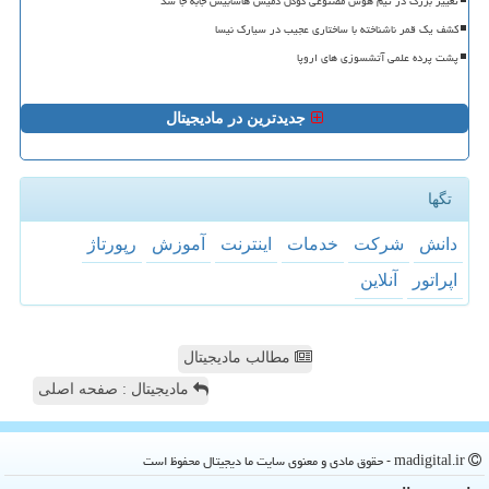
تغییر بزرگ در تیم هوش مصنوعی گوگل دمیس هاسابیس جابه جا شد
کشف یک قمر ناشناخته با ساختاری عجیب در سیارک نیسا
پشت پرده علمی آتشسوزی های اروپا
جدیدترین در مادیجیتال
تگها
دانش
شركت
خدمات
اینترنت
آموزش
رپورتاژ
اپراتور
آنلاین
مطالب مادیجیتال
مادیجیتال : صفحه اصلی
madigital.ir - حقوق مادی و معنوی سایت ما دیجیتال محفوظ است