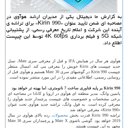
به گزارش ما دیجیتال یكی از مدیران ارشد هوآوی در
مصاحبه ای ضمن تأیید عنوان «Kirin 990» برای تراشه ی
آینده این شركت و اعلام تاریخ معرفی رسمی، از پشتیبانی
شبكه 5G و فیلم برداری 4K 60fps توسط این چیپست
اطلاع داد.
هوآوی هر سال در همایش IFA و قبل از معرفی سری Mate، نسل
جدید چیپست های Kirin خویش را معرفی می كند. امسال منتظر
چیپست Kirin 990 در گوشیهای سری Mate 30 هستیم و هوآوی قبل از
رونمایی رسمی، اطلاعاتی مفیدی را در این مورد منتشر نموده است.
Kirin 990
بر پایه فناوری ساخت 7 نانومتری، اما بهینه تر خواهد بود
یانمین وانگ، مدیر منطقه ای هوآوی در اروپا و كانادا در مصاحبه ای
برخی مشخصات و خصوصیت های چیپست پرچمدار جدید هوآوی را
معرفی كرده است. به قول وانگ، تراشه جدید هوآوی تحت عنوان
«Kirin 990» معرفی خواهد شد.
تراشه Kirin 990 قدرت بخش
محصولات
رده بالای هوآوی در سال
2019 خواهد بود. گوشی تاشوی Mate X و پرچمداران سری Mate 30
مجهز به این چیپست هستند.