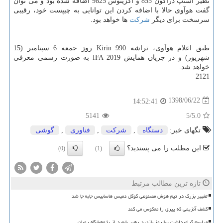
نظیر اسنپ دراگون 855 و اگزینوس 9825 اضافه شده بود و می توان
گفت هوآوی حالا با اضافه كردن این توانایی به چیپست خود، رقیبی
سرسخت برای دیگر
شركت
ها خواهد بود.
طبق اعلام هوآوی، تراشه Kirin 990 روز جمعه 6 سپتامبر (15
شهریور) و در جریان همایش IFA 2019 به صورت رسمی معرفی
خواهد شد.
2121
1398/06/22
14:52:41
5141
/5
5.0
تگهای خبر:
دستگاه
,
شركت
,
فناوری
,
گوشی
این مطلب را می پسندید؟
(0)
(1)
تازه ترین مطالب مرتبط
تغییر بزرگ در تیم هوش مصنوعی گوگل دمیس هاسابیس جابه جا شد
کشف آنزیمی که پیری را معکوس می کند
مراسم گرامیداشت سالروز بازدید رهبر شهید از پژوهشگاه رویان